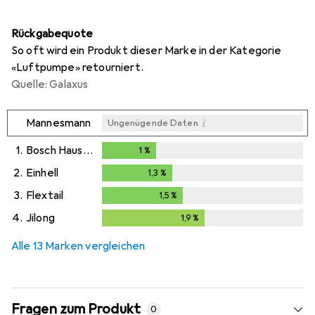
Rückgabequote
So oft wird ein Produkt dieser Marke in der Kategorie
«Luftpumpe» retourniert.
Quelle: Galaxus
i
Mannesmann
Ungenügende Daten
1.
Bosch Hausgeräte
1
%
1
%
2.
Einhell
1,3
%
1,3
%
3.
Flextail
1,5
%
1,5
%
4.
Jilong
1,9
%
1,9
%
Alle 13 Marken vergleichen
Fragen zum Produkt
0