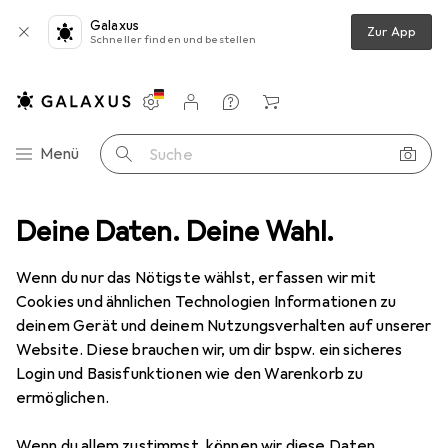
Galaxus
Zur App
Schneller finden und bestellen
Einstellungen
Kundenkonto
Vergleichslisten
Merklisten
Warenkorb
Navigation nach Kategorien
Menü
Suche
Wassersport
Deine Daten. Deine Wahl.
Boote
Luftpumpe
Mannesmann Luftpumpe
Wenn du nur das Nötigste wählst, erfassen wir mit
Cookies und ähnlichen Technologien Informationen zu
8 Bilder
deinem Gerät und deinem Nutzungsverhalten auf unserer
Website. Diese brauchen wir, um dir bspw. ein sicheres
EUR
48,45
Login und Basisfunktionen wie den Warenkorb zu
Mannesmann
Luftpumpe
ermöglichen.
Preis in EUR inkl. MwSt.
Wenn du allem zustimmst, können wir diese Daten