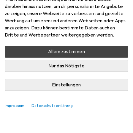
darüber hinaus nutzen, um dir personalisierte Angebote
Marke
Bewertungen
zu zeigen, unsere Webseite zu verbessern und gezielte
Mehr von Mannesmann
17
Werbung auf unseren und anderen Webseiten oder Apps
anzuzeigen. Dazu können bestimmte Daten auch an
Dritte und Werbepartner weitergegeben werden.
Zwischen Di, 11.8. und Do, 13.8. geliefert
5 Stück an Lager beim Lieferanten
Allem zustimmen
Lieferort angeben für genaue Lieferzeit
Nur das Nötigste
In den Warenkorb
Einstellungen
Vergleichen
Merken
kostenloser Versand
Impressum
Datenschutzerklärung