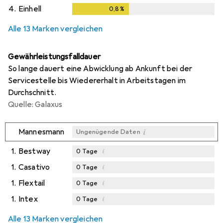
4.
Einhell
0,8
%
0,8
%
Alle 13 Marken vergleichen
Gewährleistungsfalldauer
So lange dauert eine Abwicklung ab Ankunft bei der
Servicestelle bis Wiedererhalt in Arbeitstagen im
Durchschnitt.
Quelle: Galaxus
i
Mannesmann
Ungenügende Daten
1.
Bestway
i
0
Tage
1.
Casativo
i
0
Tage
1.
Flextail
i
0
Tage
1.
Intex
i
0
Tage
Alle 13 Marken vergleichen