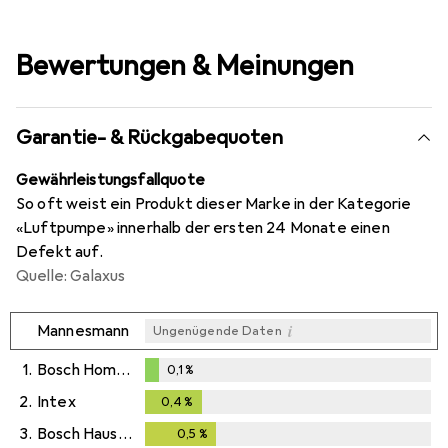
Bewertungen & Meinungen
Garantie- & Rückgabequoten
Gewährleistungsfallquote
So oft weist ein Produkt dieser Marke in der Kategorie
«Luftpumpe» innerhalb der ersten 24 Monate einen
Defekt auf.
Quelle: Galaxus
i
Mannesmann
Ungenügende Daten
1.
Bosch Home & Garden
0,1
%
0,1
%
2.
Intex
0,4
%
0,4
%
3.
Bosch Hausgeräte
0,5
%
0,5
%