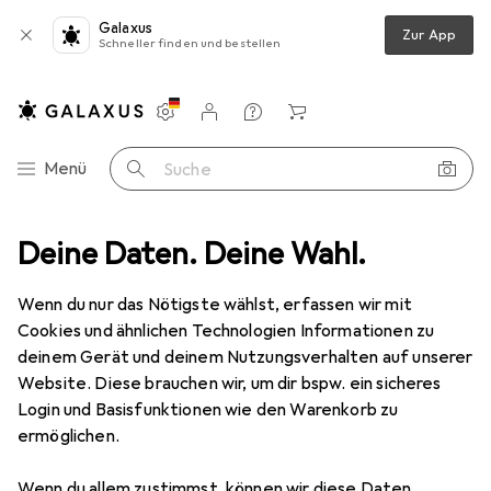
Galaxus
Zur App
Schneller finden und bestellen
Einstellungen
Kundenkonto
Vergleichslisten
Merklisten
Warenkorb
Navigation nach Kategorien
Menü
Suche
port
Deine Daten. Deine Wahl.
Wassersport
Schwimmen
Flossen
Mares X-Stream
Wenn du nur das Nötigste wählst, erfassen wir mit
Cookies und ähnlichen Technologien Informationen zu
1 Bild
deinem Gerät und deinem Nutzungsverhalten auf unserer
EUR
184,80
Website. Diese brauchen wir, um dir bspw. ein sicheres
Mares
X-Stream
Login und Basisfunktionen wie den Warenkorb zu
ermöglichen.
XS
Wenn du allem zustimmst, können wir diese Daten
Preis in EUR inkl. MwSt.