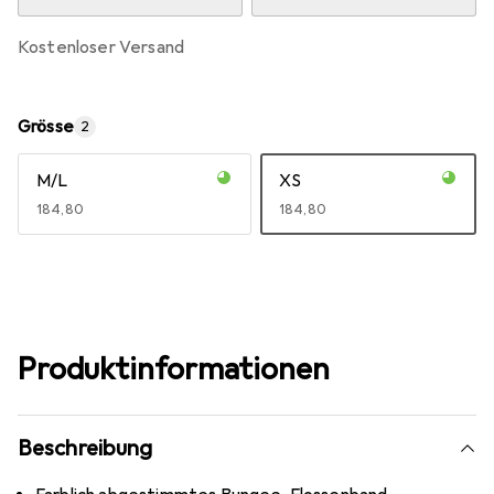
kostenloser Versand
Grösse
2
M/L
XS
EUR
184,80
EUR
184,80
Produktinformationen
Beschreibung