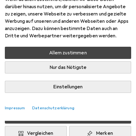
darüber hinaus nutzen, um dir personalisierte Angebote
zu zeigen, unsere Webseite zu verbessern und gezielte
Marke
Bewertungen
Werbung auf unseren und anderen Webseiten oder Apps
Mehr von Mares
anzuzeigen. Dazu können bestimmte Daten auch an
Testberichte
Dritte und Werbepartner weitergegeben werden.
Gut bei 1 Test
Allem zustimmen
Zwischen Do, 13.8. und Mo, 17.8. geliefert
Nur das Nötigste
Nur 3 Stück an Lager beim Drittanbieter
Lieferort angeben für genaue Lieferzeit
Einstellungen
i
Angebot von
StockNet Connect
FR
Impressum
Datenschutzerklärung
In den Warenkorb
Vergleichen
Merken