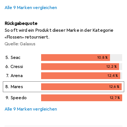
i
i
Ungenügende Daten
Ungenügende Daten
Alle 9 Marken vergleichen
Rückgabequote
So oft wird ein Produkt dieser Marke in der Kategorie
«Flossen» retourniert.
Quelle: Galaxus
5.
Seac
10,8
%
10,8
%
6.
Cressi
12,2
%
12,2
%
7.
Arena
12,4
%
12,4
%
8.
Mares
12,6
%
12,6
%
9.
Speedo
12,7
%
12,7
%
Alle 9 Marken vergleichen