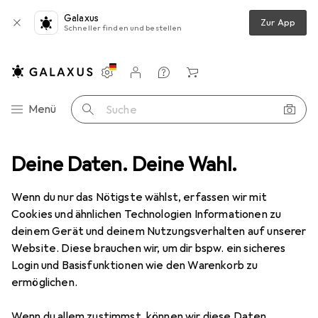
Galaxus
Zur App
Schneller finden und bestellen
Einstellungen
Kundenkonto
Vergleichslisten
Merklisten
Warenkorb
Navigation nach Kategorien
Menü
Suche
Sport
Deine Daten. Deine Wahl.
Ballsport
Zubehör Ballsport
Mijnen Pieper Standard
Wenn du nur das Nötigste wählst, erfassen wir mit
Cookies und ähnlichen Technologien Informationen zu
1 Bild
deinem Gerät und deinem Nutzungsverhalten auf unserer
Mijnen Pieper
Standard
Website. Diese brauchen wir, um dir bspw. ein sicheres
Login und Basisfunktionen wie den Warenkorb zu
ermöglichen.
Marke
Bewertungen
Mehr von Mijnen Pieper
Wenn du allem zustimmst, können wir diese Daten