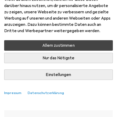
darüber hinaus nutzen, um dir personalisierte Angebote
zu zeigen, unsere Webseite zu verbessern und gezielte
Aktuell nicht lieferbar
Werbung auf unseren und anderen Webseiten oder Apps
Benachrichtigen, wenn lieferbar
anzuzeigen. Dazu können bestimmte Daten auch an
Dritte und Werbepartner weitergegeben werden.
Vergleichen
Merken
Allem zustimmen
i
Kostenloser Versand ab 30,–
Nur das Nötigste
Einstellungen
Ähnliche Produkte mit besserer
Impressum
Datenschutzerklärung
Verfügbarkeit