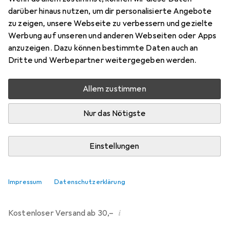
darüber hinaus nutzen, um dir personalisierte Angebote
Marke
Bewertungen
zu zeigen, unsere Webseite zu verbessern und gezielte
Mehr von Miniland
12
Werbung auf unseren und anderen Webseiten oder Apps
anzuzeigen. Dazu können bestimmte Daten auch an
Dritte und Werbepartner weitergegeben werden.
Zwischen Do, 13.8. und Mo, 17.8. geliefert
Nur 3 Stück an Lager beim Drittanbieter
Allem zustimmen
Lieferort angeben für genaue Lieferzeit
Nur das Nötigste
i
Angebot von
StockNet Connect
FR
Einstellungen
In den Warenkorb
Impressum
Datenschutzerklärung
Vergleichen
Merken
i
Kostenloser Versand ab 30,–