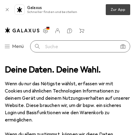
Galaxus
Zur App
Schneller finden und bestellen
Einstellungen
Kundenkonto
Vergleichslisten
Merklisten
Warenkorb
Navigation nach Kategorien
Menü
Suche
utdoor
Deine Daten. Deine Wahl.
Wandern
Trinkflasche Zubehör
Miniland Thermibag
Wenn du nur das Nötigste wählst, erfassen wir mit
Cookies und ähnlichen Technologien Informationen zu
8 Bilder
deinem Gerät und deinem Nutzungsverhalten auf unserer
Website. Diese brauchen wir, um dir bspw. ein sicheres
EUR
18,60
Login und Basisfunktionen wie den Warenkorb zu
Miniland
Thermibag
ermöglichen.
Preis in EUR inkl. MwSt.
Wenn du allem zustimmst, können wir diese Daten