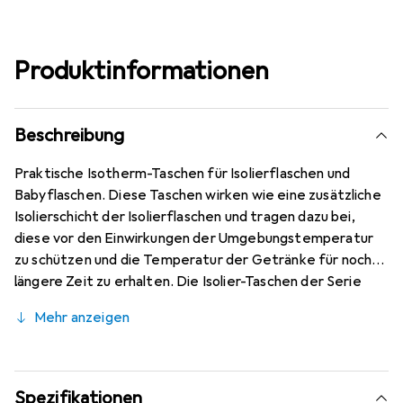
Produktinformationen
Beschreibung
Praktische Isotherm-Taschen für Isolierflaschen und
Babyflaschen. Diese Taschen wirken wie eine zusätzliche
Isolierschicht der Isolierflaschen und tragen dazu bei,
diese vor den Einwirkungen der Umgebungstemperatur
zu schützen und die Temperatur der Getränke für noch
längere Zeit zu erhalten. Die Isolier-Taschen der Serie
Thermibag Silky wurden speziell für Isolierflaschen mit
Mehr anzeigen
einem Fassungsvermögen von ungefähr 350 ml und 500 ml
erschaffen und sind in zwei Ausfertigungsarten erhältlich,
damit die Eltern ihre Thermobehälter in einer Hülle in der
von ihnen bevorzugten Farbe aufbewahren können. Die
Spezifikationen