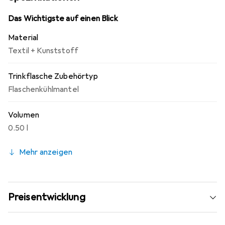
Taschen eignen sich ausserdem hervorragend zum
Mitnehmen der Isolierflaschen der Serie Silky Thermos
Das Wichtigste auf einen Blick
von Miniland.
Material
Textil + Kunststoff
Trinkflasche Zubehörtyp
Flaschenkühlmantel
Volumen
0.50 l
Mehr anzeigen
Preisentwicklung