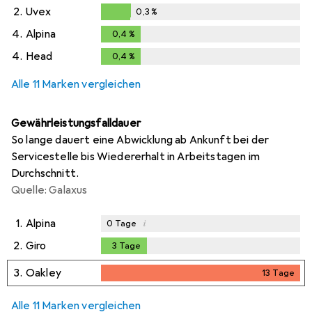
2.
Uvex
0,3
%
0,3
%
4.
Alpina
0,4
%
0,4
%
4.
Head
0,4
%
0,4
%
Alle 11 Marken vergleichen
Gewährleistungsfalldauer
So lange dauert eine Abwicklung ab Ankunft bei der
Servicestelle bis Wiedererhalt in Arbeitstagen im
Durchschnitt.
Quelle: Galaxus
1.
Alpina
i
0
Tage
2.
Giro
3
Tage
3
Tage
3.
Oakley
13
Tage
13
Tage
Alle 11 Marken vergleichen