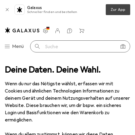
Galaxus
Zur App
Schneller finden und bestellen
Einstellungen
Kundenkonto
Vergleichslisten
Merklisten
Warenkorb
Navigation nach Kategorien
Menü
Suche
rt
Deine Daten. Deine Wahl.
Wintersport Schutzausrüstung
Skibrille
Oakley Fall Line
Wenn du nur das Nötigste wählst, erfassen wir mit
Cookies und ähnlichen Technologien Informationen zu
15 Bilder
deinem Gerät und deinem Nutzungsverhalten auf unserer
Website. Diese brauchen wir, um dir bspw. ein sicheres
EUR
178,51
Login und Basisfunktionen wie den Warenkorb zu
Oakley
Fall Line
ermöglichen.
Preis in EUR inkl. MwSt.
Wenn du allem zustimmst, können wir diese Daten