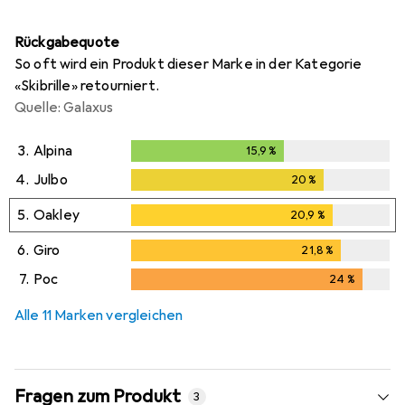
Rückgabequote
So oft wird ein Produkt dieser Marke in der Kategorie
«Skibrille» retourniert.
Quelle: Galaxus
3.
Alpina
15,9
%
15,9
%
4.
Julbo
20
%
20
%
5.
Oakley
20,9
%
20,9
%
6.
Giro
21,8
%
21,8
%
7.
Poc
24
%
24
%
Alle 11 Marken vergleichen
Fragen zum Produkt
3