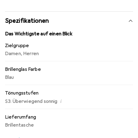
Helmen kompatibel. Dank Oakleys Ridgelock-Technologie
lässt sich das Glas schnell und einfach tauschen. Eine
Rundumdichtung schützt die Ski-Brille vor
Spezifikationen
Witterungseinflüssen. Grösse M.
Das Wichtigste auf einen Blick
Zielgruppe
Damen
,
Herren
Brillenglas Farbe
Blau
Tönungsstufen
i
S3: Überwiegend sonnig
Lieferumfang
Brillentasche