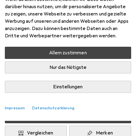
darüber hinaus nutzen, um dir personalisierte Angebote
Schneller lieferbar
zu zeigen, unsere Webseite zu verbessern und gezielte
Angebot für
EUR
204,95
Werbung auf unseren und anderen Webseiten oder Apps
anzuzeigen. Dazu können bestimmte Daten auch an
Marke
Bewertungen
Dritte und Werbepartner weitergegeben werden.
Mehr von Oakley
11
Allem zustimmen
Zwischen Do, 13.8. und Mo, 17.8. geliefert
Nur das Nötigste
Mehr als 10 Stück an Lager beim Drittanbieter
Lieferort angeben für genaue Lieferzeit
Einstellungen
i
Angebot von
StockNet Connect
FR
Impressum
Datenschutzerklärung
In den Warenkorb
Vergleichen
Merken