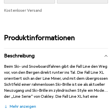
kostenloser Versand
Produktinformationen
Beschreibung
Beim Ski- und Snowboardfahren gibt die Fall Line den Weg
vor, von den Bergen direkt runter ins Tal. Die Fall Line XL
orientiert sich an der Line Miner, und mit dem übergrossen
Sichtfeld einer rahmenlosen Ski-Brille ist sie als aktueller
Neuzugang und Ski-Brille im zylindrischen Style ein Modell
der „Line Serie“ von Oakley. Die Fall Line XL hat eine
grosse Passform und ist so optimal für viele
Mehr anzeigen
Gesichtsformen geeignet. Ihr Design ist mit den meisten