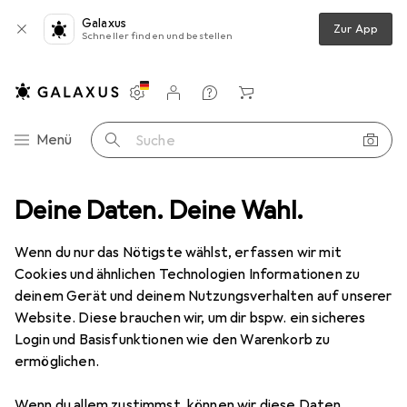
Galaxus
Zur App
Schneller finden und bestellen
Einstellungen
Kundenkonto
Vergleichslisten
Merklisten
Warenkorb
Navigation nach Kategorien
Menü
Suche
eb
Deine Daten. Deine Wahl.
Tretlager
Race Face Preloader Cinch Nylon Assembly 30mm
Wenn du nur das Nötigste wählst, erfassen wir mit
Cookies und ähnlichen Technologien Informationen zu
4 Bilder
deinem Gerät und deinem Nutzungsverhalten auf unserer
Website. Diese brauchen wir, um dir bspw. ein sicheres
EUR
30,32
Login und Basisfunktionen wie den Warenkorb zu
Race Face
Preloader Cinch Nylon
ermöglichen.
Assembly 30mm
Wenn du allem zustimmst, können wir diese Daten