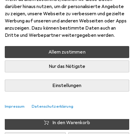
Preis in EUR inkl. MwSt.
darüber hinaus nutzen, um dir personalisierte Angebote
zu zeigen, unsere Webseite zu verbessern und gezielte
EUR
7,16
sparen
Werbung auf unseren und anderen Webseiten oder Apps
Angebot für
EUR
23,16
anzuzeigen. Dazu können bestimmte Daten auch an
Dritte und Werbepartner weitergegeben werden.
Marke
Bewertungen
Mehr von Race Face
2
Allem zustimmen
Nur das Nötigste
Zwischen Do, 13.8. und Mo, 17.8. geliefert
Mehr als 10 Stück an Lager beim Drittanbieter
Einstellungen
Lieferort angeben für genaue Lieferzeit
i
Angebot von
Impressum
StockNet Connect
Datenschutzerklärung
FR
In den Warenkorb