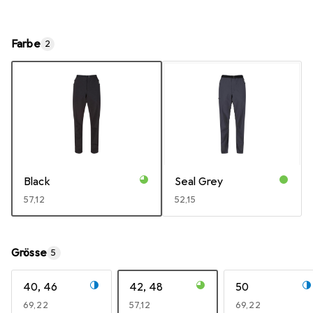
Farbe
2
Black
Seal Grey
EUR
57,12
EUR
52,15
Grösse
5
40, 46
42, 48
50
EUR
69,22
EUR
57,12
EUR
69,22