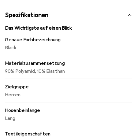
bieten. Der Kordelzug am Beinsaum ermöglicht eine
individuelle Anpassung, um den Tragekomfort zu erhöhen.
Spezifikationen
Mit ihrem wasserabweisenden Material ist die Xert III
Stretch bestens für wechselhafte Wetterbedingungen
Das Wichtigste auf einen Blick
geeignet und eignet sich sowohl für Langlauf als auch für
Genaue Farbbezeichnung
Camping.
Black
Materialzusammensetzung
90% Polyamid, 10% Elasthan
Zielgruppe
Herren
Hosenbeinlänge
Lang
Textileigenschaften