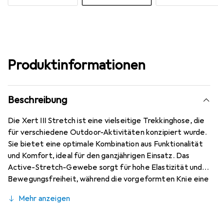
Produktinformationen
Beschreibung
Die Xert III Stretch ist eine vielseitige Trekkinghose, die
für verschiedene Outdoor-Aktivitäten konzipiert wurde.
Sie bietet eine optimale Kombination aus Funktionalität
und Komfort, ideal für den ganzjährigen Einsatz. Das
Active-Stretch-Gewebe sorgt für hohe Elastizität und
Bewegungsfreiheit, während die vorgeformten Knie eine
verbesserte Passform und Flexibilität bieten. Die Hose
Mehr anzeigen
ist mit mehreren Reissverschlusstaschen ausgestattet,
die sicheren Stauraum für persönliche Gegenstände