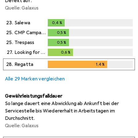
Defekt auf.
Quelle: Galaxus
23.
Salewa
0,4
%
0,4
%
25.
CMP Campagnolo
0,5
%
0,5
%
25.
Trespass
0,5
%
0,5
%
27.
Looking for Wild
0,6
%
0,6
%
28.
Regatta
1,4
%
1,4
%
Alle 29 Marken vergleichen
Gewährleistungsfalldauer
So lange dauert eine Abwicklung ab Ankunft bei der
Servicestelle bis Wiedererhalt in Arbeitstagen im
Durchschnitt.
Quelle: Galaxus