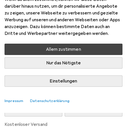
Preis in EUR inkl. MwSt.
darüber hinaus nutzen, um dir personalisierte Angebote
zu zeigen, unsere Webseite zu verbessern und gezielte
Marke
Bewertungen
Werbung auf unseren und anderen Webseiten oder Apps
Mehr von Regatta
anzuzeigen. Dazu können bestimmte Daten auch an
Dritte und Werbepartner weitergegeben werden.
Zwischen Mi, 12.8. und Do, 13.8. geliefert
Allem zustimmen
5 Stück an Lager beim Drittanbieter
Lieferort angeben für genaue Lieferzeit
Nur das Nötigste
i
Angebot von
StockNet Connect
FR
Einstellungen
In den Warenkorb
Impressum
Datenschutzerklärung
Vergleichen
Merken
kostenloser Versand