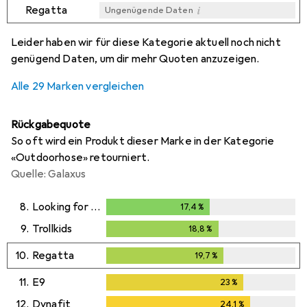
i
Regatta
Ungenügende Daten
i
i
i
i
Ungenügende Daten
Ungenügende Daten
Ungenügende Daten
Ungenügende Daten
Leider haben wir für diese Kategorie aktuell noch nicht
genügend Daten, um dir mehr Quoten anzuzeigen.
Alle 29 Marken vergleichen
Rückgabequote
So oft wird ein Produkt dieser Marke in der Kategorie
«Outdoorhose» retourniert.
Quelle: Galaxus
8.
Looking for Wild
17,4
%
17,4
%
9.
Trollkids
18,8
%
18,8
%
10.
Regatta
19,7
%
19,7
%
11.
E9
23
%
23
%
12.
Dynafit
24,1
%
24,1
%