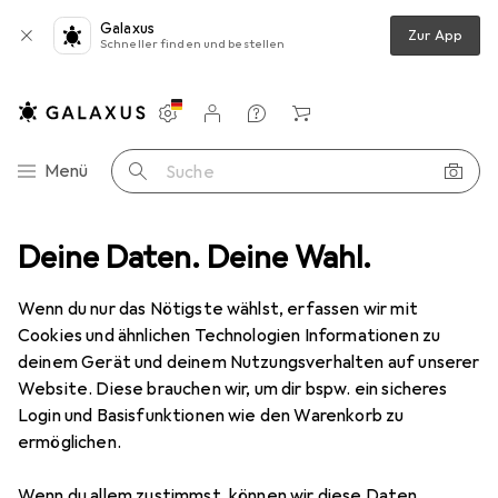
Galaxus
Zur App
Schneller finden und bestellen
Einstellungen
Kundenkonto
Vergleichslisten
Merklisten
Warenkorb
Navigation nach Kategorien
Menü
Suche
Deine Daten. Deine Wahl.
Outdoorbekleidung
Outdoorhose
Regatta Xert III Stretch
Wenn du nur das Nötigste wählst, erfassen wir mit
Cookies und ähnlichen Technologien Informationen zu
7 Bilder
deinem Gerät und deinem Nutzungsverhalten auf unserer
Website. Diese brauchen wir, um dir bspw. ein sicheres
EUR
57,12
Login und Basisfunktionen wie den Warenkorb zu
Regatta
Xert III Stretch
ermöglichen.
42, 48
Wenn du allem zustimmst, können wir diese Daten