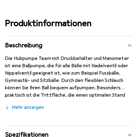
Produktinformationen
Beschreibung
Die Hubpumpe Team mit Druckbehälter und Manometer
ist eine Ballpumpe, die für alle Bälle mit Nadelventil oder
Nippelventil geeignet ist, wie zum Beispiel Fussbälle,
Gymnastik- und Sitzbälle. Durch den flexiblen Schlauch
können Sie Ihren Ball bequem aufpumpen. Besonders
praktisch ist die Trittfläche, die einen optimalen Stand
während des Aufpumpens Ihres Balls ermöglicht. Über das
Mehr anzeigen
Manometer lässt sich der Druck perfekt ablesen.
Spezifikationen