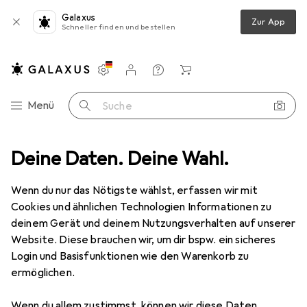
Galaxus
Zur App
Schneller finden und bestellen
Einstellungen
Kundenkonto
Vergleichslisten
Merklisten
Warenkorb
Navigation nach Kategorien
Menü
Suche
Deine Daten. Deine Wahl.
Ballsport
Zubehör Ballsport
Sport-Thieme Hubpumpe Team
Wenn du nur das Nötigste wählst, erfassen wir mit
Cookies und ähnlichen Technologien Informationen zu
6 Bilder
deinem Gerät und deinem Nutzungsverhalten auf unserer
Website. Diese brauchen wir, um dir bspw. ein sicheres
EUR
37,49
Login und Basisfunktionen wie den Warenkorb zu
Sport-Thieme
Hubpumpe Team
ermöglichen.
Preis in EUR inkl. MwSt.
Wenn du allem zustimmst, können wir diese Daten