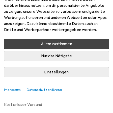
darüber hinaus nutzen, um dir personalisierte Angebote
Marke
Bewertungen
zu zeigen, unsere Webseite zu verbessern und gezielte
Mehr von Sport-Thieme
Werbung auf unseren und anderen Webseiten oder Apps
anzuzeigen. Dazu können bestimmte Daten auch an
Dritte und Werbepartner weitergegeben werden.
Zwischen Mi, 12.8. und Do, 13.8. geliefert
Mehr als 10 Stück an Lager beim Drittanbieter
Allem zustimmen
Lieferort angeben für genaue Lieferzeit
Nur das Nötigste
i
Angebot von
Sport-Thieme
DE
Einstellungen
In den Warenkorb
Impressum
Datenschutzerklärung
Vergleichen
Merken
kostenloser Versand