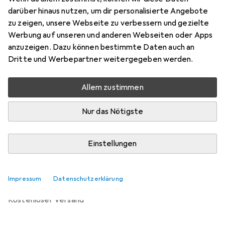
darüber hinaus nutzen, um dir personalisierte Angebote
Bewertungen
zu zeigen, unsere Webseite zu verbessern und gezielte
Werbung auf unseren und anderen Webseiten oder Apps
anzuzeigen. Dazu können bestimmte Daten auch an
Zwischen Di, 11.8. und Fr, 14.8. geliefert
Dritte und Werbepartner weitergegeben werden.
6 Stück an Lager beim Drittanbieter
Lieferort angeben für genaue Lieferzeit
Allem zustimmen
i
Angebot von
Nur das Nötigste
fahrrad-teile.shop
DE
Einstellungen
In den Warenkorb
Vergleichen
Merken
Impressum
Datenschutzerklärung
kostenloser Versand