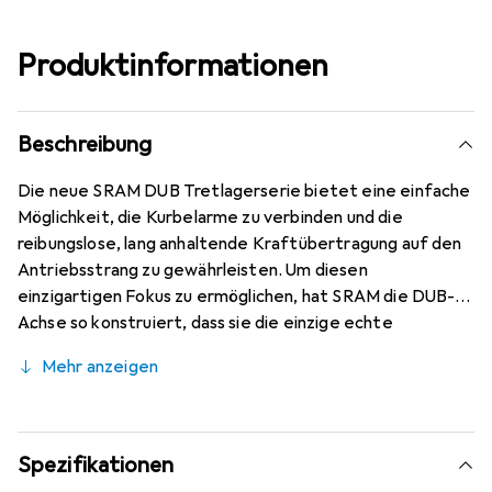
Produktinformationen
Beschreibung
Die neue SRAM DUB Tretlagerserie bietet eine einfache
Möglichkeit, die Kurbelarme zu verbinden und die
reibungslose, lang anhaltende Kraftübertragung auf den
Antriebsstrang zu gewährleisten. Um diesen
einzigartigen Fokus zu ermöglichen, hat SRAM die DUB-
Achse so konstruiert, dass sie die einzige echte
verbindende Komponente ist. Eine überdimensionale
Mehr anzeigen
Achse ist kompatibel mit jedem Tretlagerstandard und
bietet besseren Schutz vor Witterungseinflüssen für
lang anhaltende Performance. Stärker, geschmeidiger,
einfacher. Die Einheit aus Kurbelwelle und Tretlager ist
Spezifikationen
das Herzstück der DUB Technologie. Hier trifft