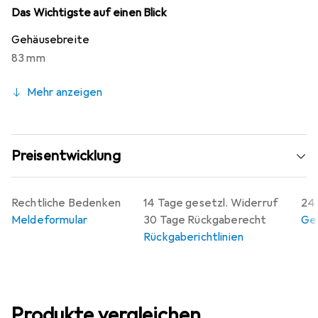
Steifigkeit auf Haltbarkeit. SRAMs Ingenieure haben alles
Das Wichtigste auf einen Blick
noch einfacher und besser gemacht. Es ist massgeblich
Gehäusebreite
der System-Ansatz durch die Integration von
83 mm
Kettenblatt, Kurbel, Welle und Innenlager, der eine
bessere Antriebs-Performance bedeutet.
Mehr anzeigen
Preisentwicklung
Rechtliche Bedenken
14 Tage gesetzl. Widerruf
24 
Meldeformular
30 Tage Rückgaberecht
Gew
Rückgaberichtlinien
Produkte vergleichen