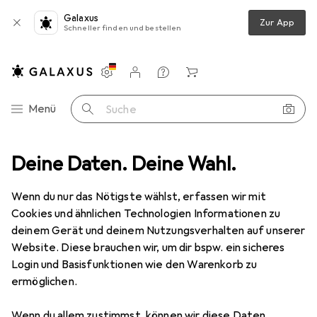
Galaxus
Zur App
Schneller finden und bestellen
Einstellungen
Kundenkonto
Vergleichslisten
Merklisten
Warenkorb
Navigation nach Kategorien
Menü
Suche
+ Veloantrieb
Deine Daten. Deine Wahl.
Tretlager
Sram DUB PressFit 30 Road Innenlager
Wenn du nur das Nötigste wählst, erfassen wir mit
Cookies und ähnlichen Technologien Informationen zu
1 Bild
deinem Gerät und deinem Nutzungsverhalten auf unserer
EUR
60,46
Website. Diese brauchen wir, um dir bspw. ein sicheres
Sram
DUB PressFit 30 Road Innenlager
Login und Basisfunktionen wie den Warenkorb zu
ermöglichen.
Preis in EUR inkl. MwSt.
Wenn du allem zustimmst, können wir diese Daten