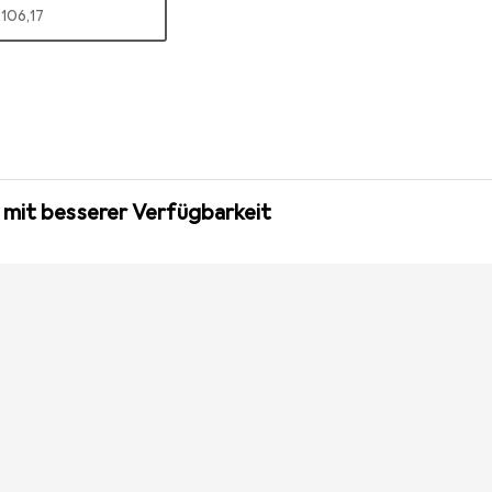
EUR
106,17
 mit besserer Verfügbarkeit