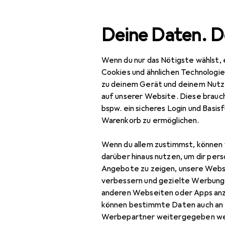
Suche
Deine Daten. D
Wenn du nur das Nötigste wählst, 
Navigation nach Kategorien
Gesamtsortiment
Spo
Gesamtsortiment
Cookies und ähnlichen Technologi
zu deinem Gerät und deinem Nutz
Sport
auf unserer Website. Diese brauch
bspw. ein sicheres Login und Basis
Bike
Warenkorb zu ermöglichen.
Velobekleidung
Wenn du allem zustimmst, können 
Armlinge + Beinlinge
darüber hinaus nutzen, um dir pers
Angebote zu zeigen, unsere Webs
Mütze
verbessern und gezielte Werbung
anderen Webseiten oder Apps an
Sportsocken
können bestimmte Daten auch an 
Velohandschuhe
Werbepartner weitergegeben we