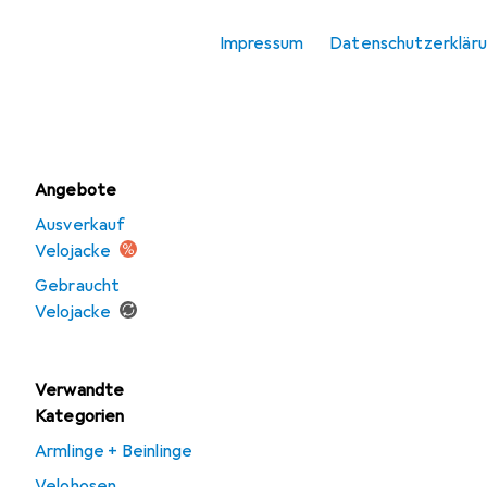
Velohosen
Impressum
Datenschutzerklär
Velojacke
Velotrikot
Angebote
Ausverkauf
Velojacke
Gebraucht
Velojacke
Verwandte
Kategorien
Armlinge + Beinlinge
Velohosen