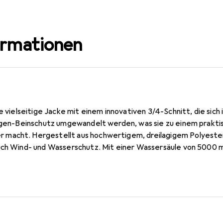
ormationen
e vielseitige Jacke mit einem innovativen 3/4-Schnitt, die sich 
Regen-Beinschutz umgewandelt werden, was sie zu einem prakti
macht. Hergestellt aus hochwertigem, dreilagigem Polyester,
uch Wind- und Wasserschutz. Mit einer Wassersäule von 5000 
sie optimal für Outdoor-Aktivitäten geeignet. Die geklebten N
sätzliche Wasserdichtigkeit. Der feminine Schnitt und das br
sowohl Komfort als auch eine ansprechende Passform. Reflek
n erhöhen die Sichtbarkeit bei schlechten Lichtverhältnissen
 zusätzlichen Schutz sorgt.