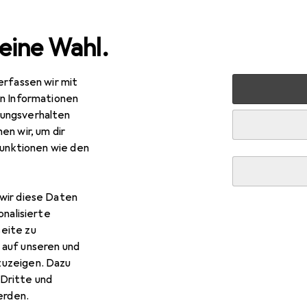
eine Wahl.
erfassen wir mit
rt
Bike
Velobekleidung
Velojacke
Tucano Urbano 
en Informationen
ungsverhalten
en wir, um dir
funktionen wie den
wir diese Daten
onalisierte
eite zu
 auf unseren und
zuzeigen. Dazu
Dritte und
rden.