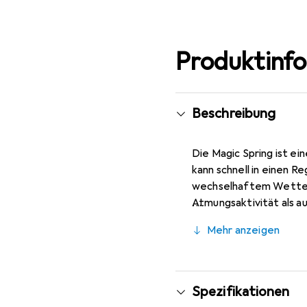
Produktinf
Beschreibung
Die Magic Spring ist ein
kann schnell in einen 
wechselhaftem Wetter 
Atmungsaktivität als a
von 5000 g/m²/24h ist 
Mehr anzeigen
Kragens, sorgen für zu
Rücken gewährleisten 
Handgelenken und Rücke
verstellbare Kapuze für
Spezifikationen