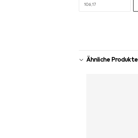
EUR
106,17
Mehr anzeigen
Ähnliche Produkte