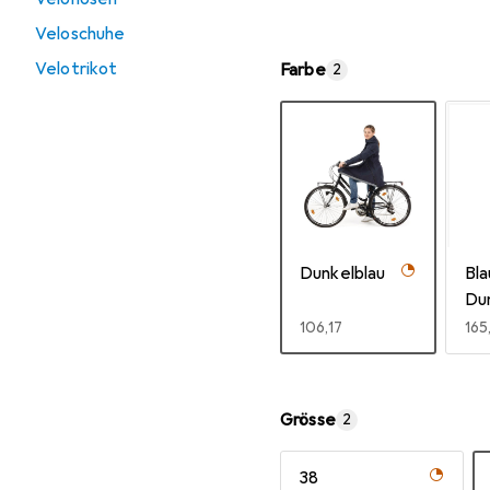
Veloschuhe
Velotrikot
Farbe
2
Dunkelblau
Bla
Du
EUR
106,17
EU
165
Mehr anzeigen
Grösse
2
38