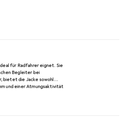
ideal für Radfahrer eignet. Sie
schen Begleiter bei
 bietet die Jacke sowohl
mm und einer Atmungsaktivität
ähte, einschliesslich des
eite Belüftungssystem auf dem
tierende Elemente an
, während die ergonomische,