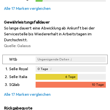
0,2
%
Alle 17 Marken vergleichen
Gewährleistungsfalldauer
So lange dauert eine Abwicklung ab Ankunft bei der
Servicestelle bis Wiedererhalt in Arbeitstagen im
Durchschnitt.
Quelle: Galaxus
i
Wtb
Ungenügende Daten
1.
Selle Royal
i
0
Tage
2.
Selle Italia
6
Tage
6
Tage
3.
SQlab
10
Tage
i
Ungenügende Daten
10
Tage
Alle 17 Marken vergleichen
Rückgabequote