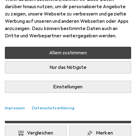
darüber hinaus nutzen, um dir personalisierte Angebote
EUR
1,77
sparen
zu zeigen, unsere Webseite zu verbessern und gezielte
Angebot für
EUR
41,43
Werbung auf unseren und anderen Webseiten oder Apps
anzuzeigen. Dazu können bestimmte Daten auch an
Bewertungen
Dritte und Werbepartner weitergegeben werden.
1
Allem zustimmen
Zwischen Mi, 12.8. und Do, 13.8. geliefert
Nur das Nötigste
Nur 4 Stück an Lager beim Drittanbieter
Lieferort angeben für genaue Lieferzeit
Einstellungen
i
Angebot von
StockNet Connect
FR
Impressum
Datenschutzerklärung
In den Warenkorb
Vergleichen
Merken