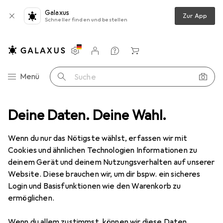
Galaxus
Zur App
Schneller finden und bestellen
Einstellungen
Kundenkonto
Vergleichslisten
Merklisten
Warenkorb
Navigation nach Kategorien
Menü
Suche
e
Deine Daten. Deine Wahl.
Veloteile
Sattel + Zubehör
Velosattel
Wtb Silverado
Wenn du nur das Nötigste wählst, erfassen wir mit
Cookies und ähnlichen Technologien Informationen zu
4 Bilder
deinem Gerät und deinem Nutzungsverhalten auf unserer
Website. Diese brauchen wir, um dir bspw. ein sicheres
EUR
43,20
Login und Basisfunktionen wie den Warenkorb zu
Wtb
Silverado
ermöglichen.
Preis in EUR inkl. MwSt.
Wenn du allem zustimmst, können wir diese Daten