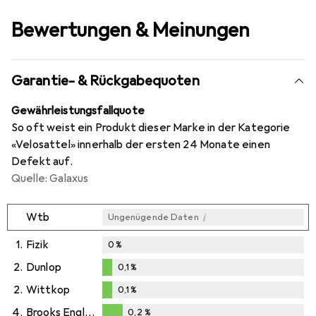
Bewertungen & Meinungen
Garantie- & Rückgabequoten
Gewährleistungsfallquote
So oft weist ein Produkt dieser Marke in der Kategorie
«Velosattel» innerhalb der ersten 24 Monate einen
Defekt auf.
Quelle: Galaxus
i
Wtb
Ungenügende Daten
1.
Fizik
0
%
2.
Dunlop
0,1
%
0,1
%
2.
Wittkop
0,1
%
0,1
%
4.
Brooks England
0,2
%