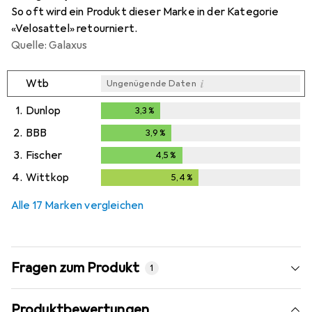
So oft wird ein Produkt dieser Marke in der Kategorie
«Velosattel» retourniert.
Quelle: Galaxus
i
Wtb
Ungenügende Daten
1.
Dunlop
3,3
%
3,3
%
2.
BBB
3,9
%
3,9
%
3.
Fischer
4,5
%
4,5
%
4.
Wittkop
5,4
%
5,4
%
Alle 17 Marken vergleichen
Fragen zum Produkt
1
Produktbewertungen