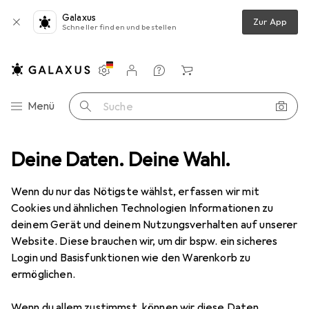
Galaxus
Zur App
Schneller finden und bestellen
Einstellungen
Kundenkonto
Vergleichslisten
Merklisten
Warenkorb
Navigation nach Kategorien
Menü
Suche
rtarten
Deine Daten. Deine Wahl.
Angeln
Angelzubehör
Zebco Feeder boom strong
Wenn du nur das Nötigste wählst, erfassen wir mit
Cookies und ähnlichen Technologien Informationen zu
1 Bild
deinem Gerät und deinem Nutzungsverhalten auf unserer
EUR
11,90
Website. Diese brauchen wir, um dir bspw. ein sicheres
Zebco
Feeder boom strong
Login und Basisfunktionen wie den Warenkorb zu
ermöglichen.
Preis in EUR inkl. MwSt.
Wenn du allem zustimmst, können wir diese Daten