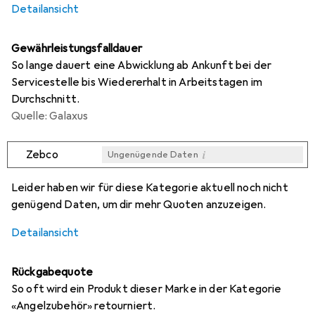
Detailansicht
Gewährleistungsfalldauer
So lange dauert eine Abwicklung ab Ankunft bei der
Servicestelle bis Wiedererhalt in Arbeitstagen im
Durchschnitt.
Quelle: Galaxus
i
Zebco
Ungenügende Daten
i
i
i
Ungenügende Daten
Ungenügende Daten
Ungenügende Daten
Leider haben wir für diese Kategorie aktuell noch nicht
genügend Daten, um dir mehr Quoten anzuzeigen.
Detailansicht
Rückgabequote
So oft wird ein Produkt dieser Marke in der Kategorie
«Angelzubehör» retourniert.