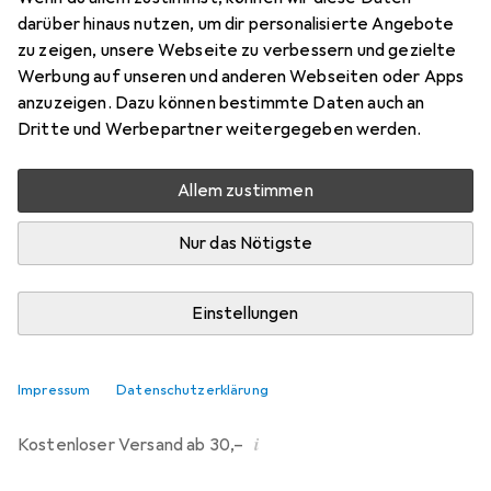
darüber hinaus nutzen, um dir personalisierte Angebote
Marke
Bewertungen
zu zeigen, unsere Webseite zu verbessern und gezielte
Mehr von Zebco
Werbung auf unseren und anderen Webseiten oder Apps
anzuzeigen. Dazu können bestimmte Daten auch an
Dritte und Werbepartner weitergegeben werden.
Zwischen Do, 13.8. und Fr, 14.8. geliefert
8 Stück an Lager beim Drittanbieter
Allem zustimmen
Lieferort angeben für genaue Lieferzeit
i
Angebot von
Nur das Nötigste
StockNet Connect
FR
Einstellungen
In den Warenkorb
Vergleichen
Merken
Impressum
Datenschutzerklärung
i
Kostenloser Versand ab 30,–