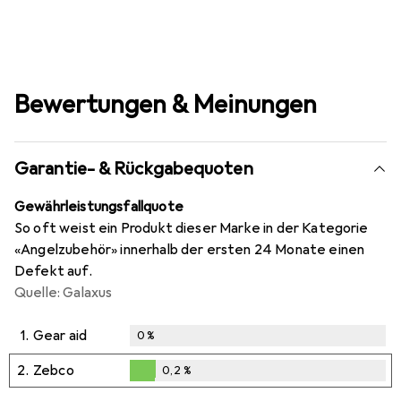
Bewertungen & Meinungen
Garantie- & Rückgabequoten
Gewährleistungsfallquote
So oft weist ein Produkt dieser Marke in der Kategorie
«Angelzubehör» innerhalb der ersten 24 Monate einen
Defekt auf.
Quelle: Galaxus
1.
Gear aid
0
%
2.
Zebco
0,2
%
0,2
%
i
i
Ungenügende Daten
Ungenügende Daten