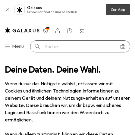
Galaxus
Zur App
Schneller finden und bestellen
Einstellungen
Kundenkonto
Vergleichslisten
Merklisten
Warenkorb
Navigation nach Kategorien
Menü
Suche
Gesamtsortiment
Deine Daten. Deine Wahl.
Sport
Ballsport
Baseball
Baseballs
Baseballs
Wenn du nur das Nötigste wählst, erfassen wir mit
Cookies und ähnlichen Technologien Informationen zu
deinem Gerät und deinem Nutzungsverhalten auf unserer
Produkte
Forum
Website. Diese brauchen wir, um dir bspw. ein sicheres
Login und Basisfunktionen wie den Warenkorb zu
ermöglichen.
Wenn du allem zustimmst, können wir diese Daten