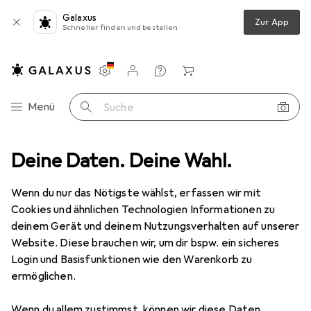
Galaxus
Zur App
Schneller finden und bestellen
Einstellungen
Kundenkonto
Vergleichslisten
Merklisten
Warenkorb
Navigation nach Kategorien
Menü
Suche
Deine Daten. Deine Wahl.
Sport
Weitere Sportarten
Präzisionssport
Boule Spiel
Boule Spiel
· Boccia-Set
Wenn du nur das Nötigste wählst, erfassen wir mit
Cookies und ähnlichen Technologien Informationen zu
deinem Gerät und deinem Nutzungsverhalten auf unserer
Produkte
Forum
Website. Diese brauchen wir, um dir bspw. ein sicheres
Login und Basisfunktionen wie den Warenkorb zu
ermöglichen.
Wenn du allem zustimmst, können wir diese Daten