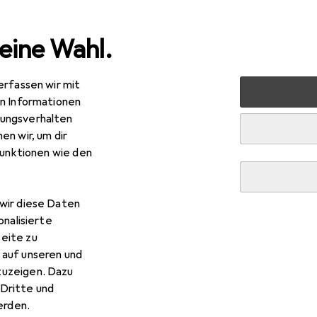
eine Wahl.
erfassen wir mit
rt
Wintersport
Wintersportbekleidung
Langlaufhos
en Informationen
ungsverhalten
se
en wir, um dir
funktionen wie den
wir diese Daten
onalisierte
eite zu
 auf unseren und
zuzeigen. Dazu
Dritte und
rden.