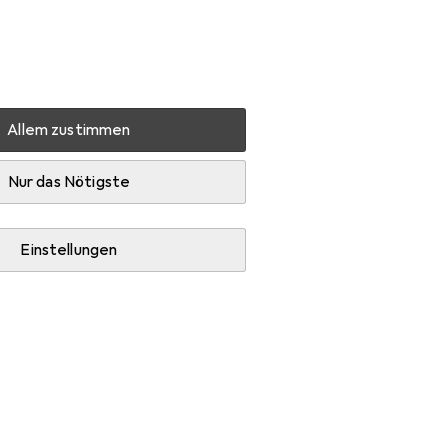
Einstellungen
Kundenkonto
Vergleichslisten
Merklisten
Warenkorb
Anmelden
Allem zustimmen
e
Nur das Nötigste
Einstellungen