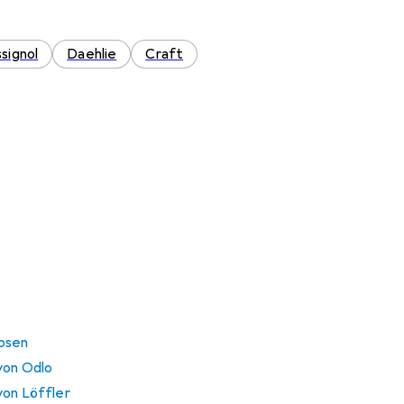
signol
Daehlie
Craft
osen
von Odlo
von Löffler