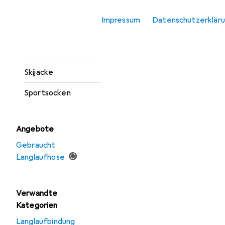
Langlaufjacke
Impressum
Datenschutzerklär
Skihandschuhe
Skihosen
Skijacke
Sportsocken
Angebote
Gebraucht
Langlaufhose
Verwandte
Kategorien
Langlaufbindung