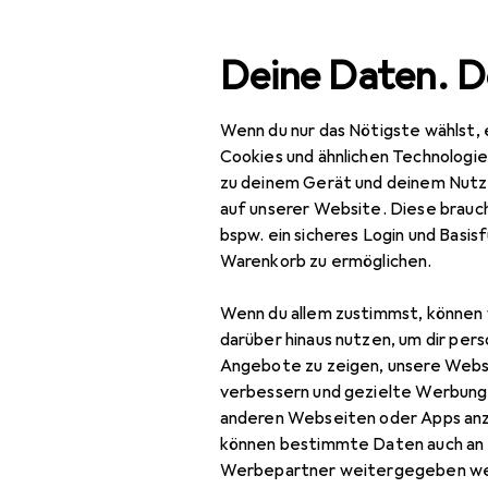
Suche
Deine Daten. D
Wenn du nur das Nötigste wählst, 
Navigation nach Kategorien
Gesamtsortiment
Spo
Gesamtsortiment
Cookies und ähnlichen Technologi
zu deinem Gerät und deinem Nutz
Langlaufho
Sport
auf unserer Website. Diese brauch
bspw. ein sicheres Login und Basis
Wintersport
Warenkorb zu ermöglichen.
Wintersportbekleidung
Produkte
Forum
Wenn du allem zustimmst, können 
Funktionsshirt
darüber hinaus nutzen, um dir pers
Angebote zu zeigen, unsere Webs
Funktionsunterhose
verbessern und gezielte Werbung
anderen Webseiten oder Apps an
Gamaschen
können bestimmte Daten auch an 
Langlaufhose
Werbepartner weitergegeben we