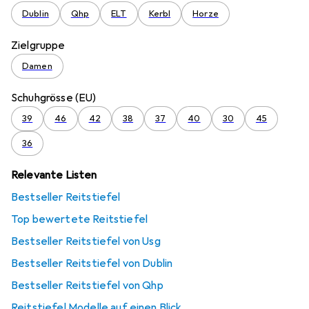
Dublin
Qhp
ELT
Kerbl
Horze
Zielgruppe
Damen
Schuhgrösse (EU)
39
46
42
38
37
40
30
45
36
Relevante Listen
Bestseller Reitstiefel
Top bewertete Reitstiefel
Bestseller Reitstiefel von Usg
Bestseller Reitstiefel von Dublin
Bestseller Reitstiefel von Qhp
Reitstiefel Modelle auf einen Blick