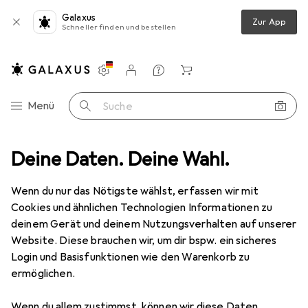
Galaxus
Zur App
Schneller finden und bestellen
Einstellungen
Kundenkonto
Vergleichslisten
Merklisten
Warenkorb
Navigation nach Kategorien
Menü
Suche
Weitere Sportarten
Deine Daten. Deine Wahl.
Reitsport
Reitbekleidung
Reitstiefel
Reitstiefel
Wenn du nur das Nötigste wählst, erfassen wir mit
Cookies und ähnlichen Technologien Informationen zu
deinem Gerät und deinem Nutzungsverhalten auf unserer
Produkte
Forum
Website. Diese brauchen wir, um dir bspw. ein sicheres
Login und Basisfunktionen wie den Warenkorb zu
ermöglichen.
Wenn du allem zustimmst, können wir diese Daten