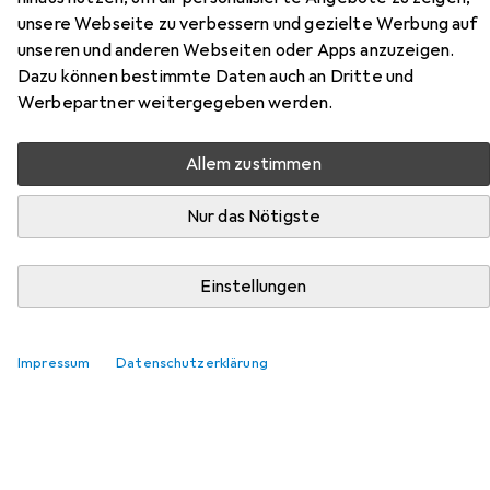
unsere Webseite zu verbessern und gezielte Werbung auf
Hier findest du passendes Zubehör zum Produkt Accuride
unseren und anderen Webseiten oder Apps anzuzeigen.
Kugel-Vollauszüge 3832DO mit Rastung aus der
Dazu können bestimmte Daten auch an Dritte und
Kategorie Schubladenauszüge.
Werbepartner weitergegeben werden.
Relevanz
Produktliste
Allem zustimmen
Nur das Nötigste
Schubladenauszüge
EUR
17,18
Einstellungen
Accuride
Aufsteckwinkel
1
Impressum
Datenschutzerklärung