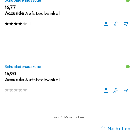
Schubladenauszüge
EUR
16,77
Accuride
Aufsteckwinkel
1
Schubladenauszüge
EUR
16,90
Accuride
Aufsteckwinkel
5 von 5 Produkten
Nach oben