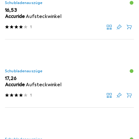
Schubladenauszüge
EUR
16,53
Accuride
Aufsteckwinkel
1
Schubladenauszüge
EUR
17,26
Accuride
Aufsteckwinkel
1