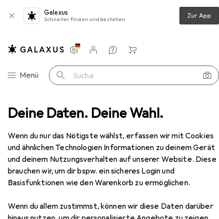
Galaxus
Zur App
Schneller finden und bestellen
Einstellungen
Kundenkonto
Vergleichslisten
Merklisten
Warenkorb
Navigation nach Kategorien
Menü
Suche
üge
Deine Daten. Deine Wahl.
Accuride Kugel-Vollauszüge 3832DO mit Rastung
Zubehör
EUR
44,42
Wenn du nur das Nötigste wählst, erfassen wir mit Cookies
Accuride
Kugel-Vollauszüge 3832DO
und ähnlichen Technologien Informationen zu deinem Gerät
mit Rastung
und deinem Nutzungsverhalten auf unserer Website. Diese
brauchen wir, um dir bspw. ein sicheres Login und
Basisfunktionen wie den Warenkorb zu ermöglichen.
Zubehör für Accuride Kugel-
Vollauszüge 3832DO mit Rastung
Wenn du allem zustimmst, können wir diese Daten darüber
hinaus nutzen, um dir personalisierte Angebote zu zeigen,