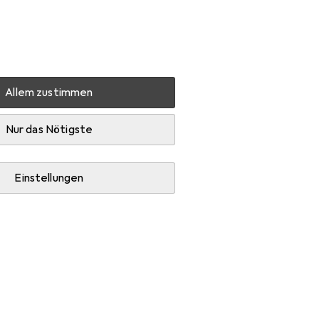
Einstellungen
Kundenkonto
Vergleichslisten
Merklisten
Warenkorb
Anmelden
Allem zustimmen
sen
Nur das Nötigste
Einstellungen