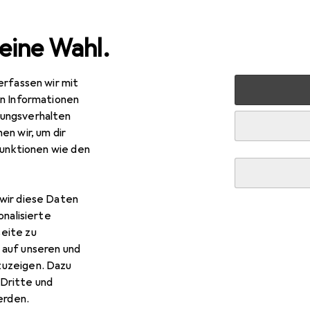
eine Wahl.
erfassen wir mit
markt + Garten
Bauen + Renovieren
Bodenbeläge + Flie
en Informationen
ungsverhalten
 + Fliesen
en wir, um dir
funktionen wie den
wir diese Daten
onalisierte
eite zu
 auf unseren und
zuzeigen. Dazu
Dritte und
rden.