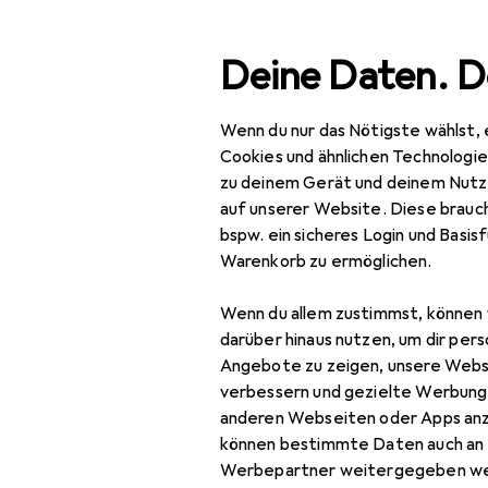
Suche
Deine Daten. D
Wenn du nur das Nötigste wählst, 
Navigation nach Kategorien
Gesamtsortiment
Bau
Gesamtsortiment
Cookies und ähnlichen Technologi
zu deinem Gerät und deinem Nutz
Bodenbeläge
Baumarkt + Garten
auf unserer Website. Diese brauch
bspw. ein sicheres Login und Basis
Bauen + Renovieren
Warenkorb zu ermöglichen.
Bodenbeläge + Fliesen
Entdecken
Forum
Wenn du allem zustimmst, können 
Bodenbelag
darüber hinaus nutzen, um dir pers
Bestseller
Angebote zu zeigen, unsere Webs
Bodenheizung
verbessern und gezielte Werbung
anderen Webseiten oder Apps an
Zubehör
können bestimmte Daten auch an 
Verlegematerial
Werbepartner weitergegeben we