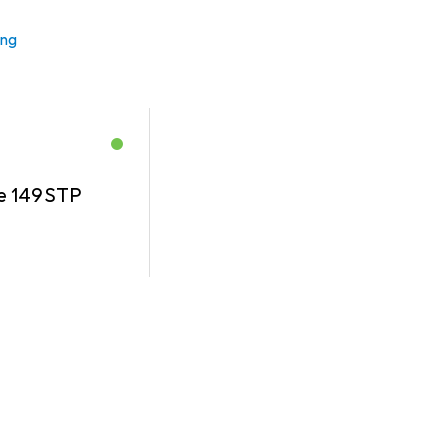
ung
e 149STP