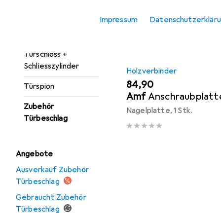
Türgarnitur
Produktliste
Impressum
Datenschutzerklär
Türöffner +
Türschliesser
Türschloss +
Schliesszylinder
Holzverbinder
EUR
84,90
Türspion
Amf
Anschraubplatt
Zubehör
Nagelplatte, 1 Stk.
Türbeschlag
Angebote
Ausverkauf Zubehör
Türbeschlag
Gebraucht Zubehör
Türbeschlag