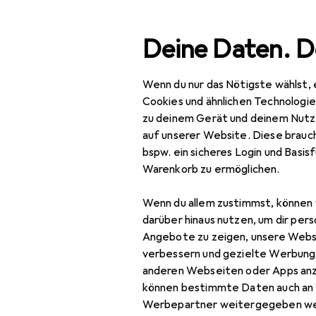
Suche
Deine Daten. D
Wenn du nur das Nötigste wählst, 
Navigation nach Kategorien
Gesamtsortiment
Baumarkt + Garten
Bauen + Re
Gesamtsortiment
Cookies und ähnlichen Technologi
zu deinem Gerät und deinem Nutz
Baumarkt + Garten
auf unserer Website. Diese brauch
EU
86
bspw. ein sicheres Login und Basis
Am
Bauen + Renovieren
Warenkorb zu ermöglichen.
Eisenwaren
Wenn du allem zustimmst, können 
Türbeschlag
darüber hinaus nutzen, um dir pers
Zubehör für
Angebote zu zeigen, unsere Webs
Türband
verbessern und gezielte Werbung
anderen Webseiten oder Apps an
Hier findest du passendes
Türdichtung
können bestimmte Daten auch an 
Sortieren nach
:
Relevanz
Türgriff +
Werbepartner weitergegeben we