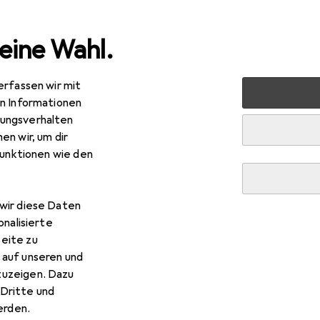
eine Wahl.
erfassen wir mit
novieren
Eisenwaren
Türbeschlag
Zubehör Türbesch
en Informationen
ungsverhalten
en wir, um dir
R
9,–
funktionen wie den
f
Torband selbstschliessend 149ST
wir diese Daten
onalisierte
 Amf Torband selbstschliess
eite zu
 auf unseren und
zuzeigen. Dazu
 Zubehör zum Produkt Amf Torband selbstschliessend 149ST au
Dritte und
rden.