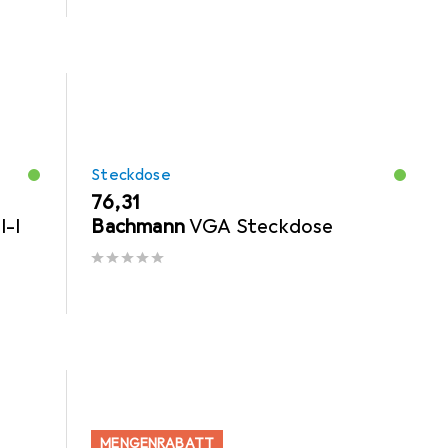
Steckdose
EUR
76,31
-I
Bachmann
VGA Steckdose
MENGENRABATT