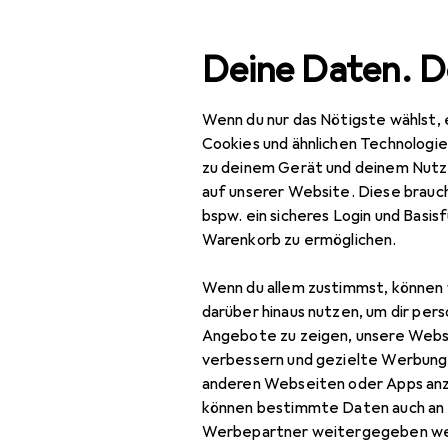
Suche
Deine Daten. D
Wenn du nur das Nötigste wählst, 
Navigation nach Kategorien
Gesamtsortiment
Baumarkt + Garten
Elektr
Gesamtsortiment
Cookies und ähnlichen Technologi
zu deinem Gerät und deinem Nutz
Baumarkt + Garten
auf unserer Website. Diese brauch
bspw. ein sicheres Login und Basis
EU
10
Elektrobedarf
Warenkorb zu ermöglichen.
Ba
Schalter + Dosen
Wenn du allem zustimmst, können 
Lichtschalter +
darüber hinaus nutzen, um dir pers
Storenschalter
Angebote zu zeigen, unsere Webs
verbessern und gezielte Werbung
Zubehör fü
Steckdose
anderen Webseiten oder Apps an
können bestimmte Daten auch an 
Zubehör
Hier findest du passende
Werbepartner weitergegeben we
Schalterprogramm