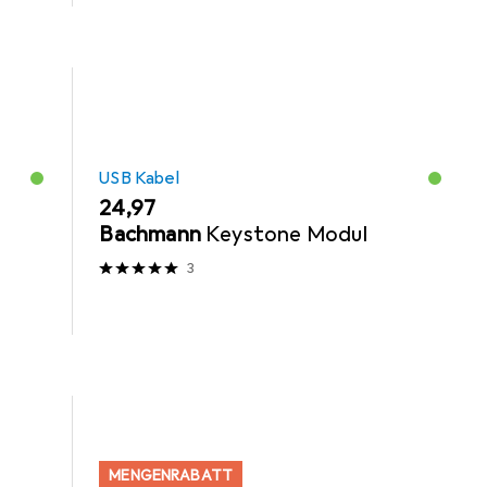
USB Kabel
EUR
24,97
Bachmann
Keystone Modul
3
MENGENRABATT