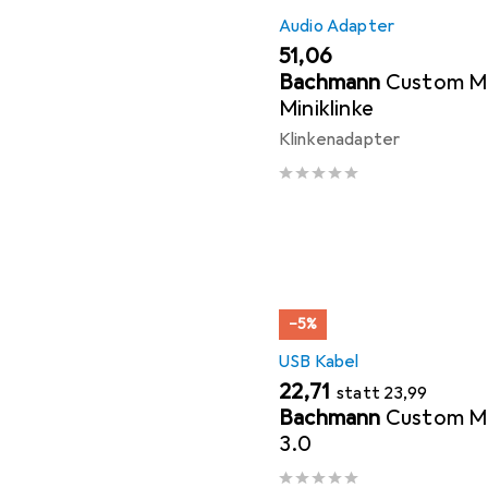
Audio Adapter
EUR
51,06
Bachmann
Custom M
Miniklinke
Klinkenadapter
−5%
USB Kabel
EUR
EUR
22,71
statt
23,99
Bachmann
Custom Mo
3.0