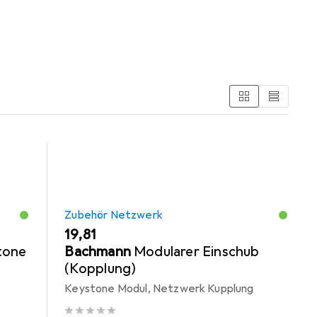
ng
USB Kabel
Steckdose
Leitungsführung Zubehör
Zubehör Netzwerk
EUR
19,81
tone
Bachmann
Modularer Einschub
(Kopplung)
Keystone Modul, Netzwerk Kupplung