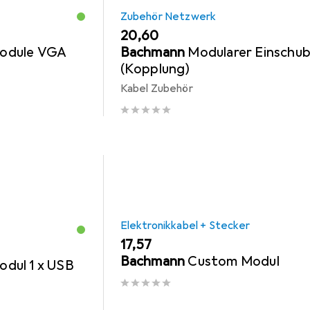
Zubehör Netzwerk
EUR
20,60
odule VGA
Bachmann
Modularer Einschu
(Kopplung)
Kabel Zubehör
Elektronikkabel + Stecker
EUR
17,57
Bachmann
Custom Modul
dul 1 x USB