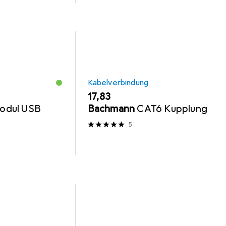
Kabelverbindung
EUR
17,83
odul USB
Bachmann
CAT6 Kupplung
5