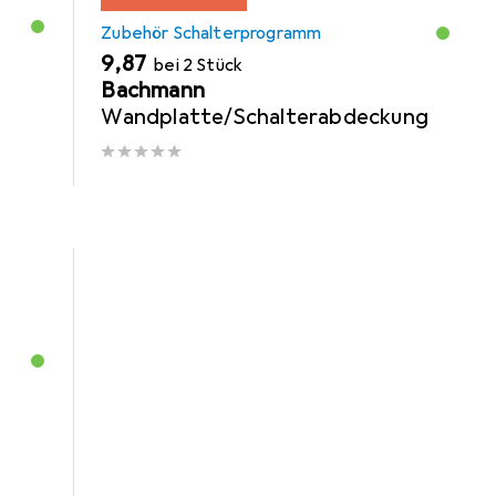
Zubehör Schalterprogramm
EUR
9,87
bei 2 Stück
b
Bachmann
Wandplatte/Schalterabdeckung