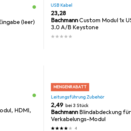
USB Kabel
EUR
23,28
Bachmann
Custom Modul 1x U
ingabe (leer)
3.0 A/B Keystone
MENGENRABATT
Leitungsführung Zubehör
EUR
2,49
bei 3 Stück
odul, HDMI,
Bachmann
Blindabdeckung fü
Verkabelungs-Modul
4