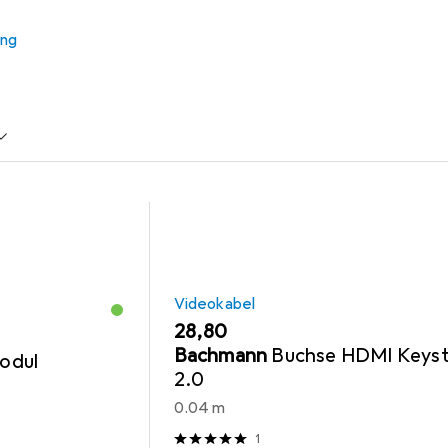
ung
tzwerk
Videokabel
USB Ladegerät
Kabelverbindu
Videokabel
EUR
28,80
Bachmann
Buchse HDMI Keys
odul
2.0
0.04 m
1