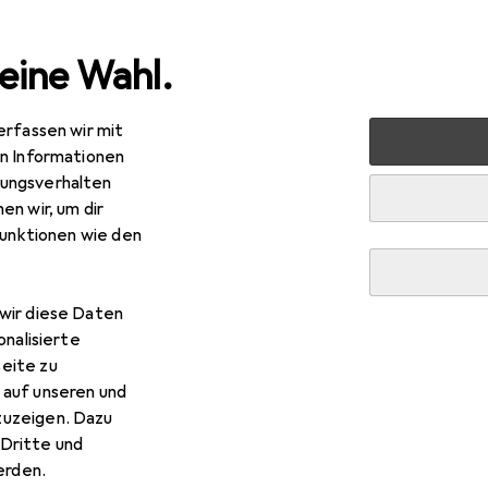
eine Wahl.
erfassen wir mit
obedarf
Schalter + Dosen
Zubehör Schalterprogramm
en Informationen
ungsverhalten
en wir, um dir
funktionen wie den
R
,23
chmann
Wandplatte/Schalterabdeckung
wir diese Daten
onalisierte
eite zu
 auf unseren und
r Bachmann Wandplatte/Sch
zuzeigen. Dazu
Dritte und
s Zubehör zum Produkt Bachmann Wandplatte/Schalterabdecku
rden.