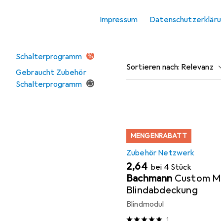
und USB Ladegerät.
Impressum
Datenschutzerklär
Angebote
Beliebt
Zubehör Ne
Ausverkauf Zubehör
Schalterprogramm
Sortieren nach
:
Relevanz
Gebraucht Zubehör
Schalterprogramm
Produktliste
MENGENRABATT
Zubehör Netzwerk
EUR
2,64
bei 4 Stück
Bachmann
Custom M
Blindabdeckung
Blindmodul
1