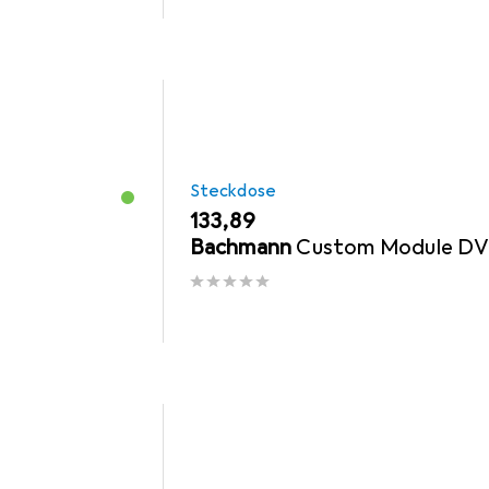
Steckdose
EUR
133,89
Bachmann
Custom Module DVI