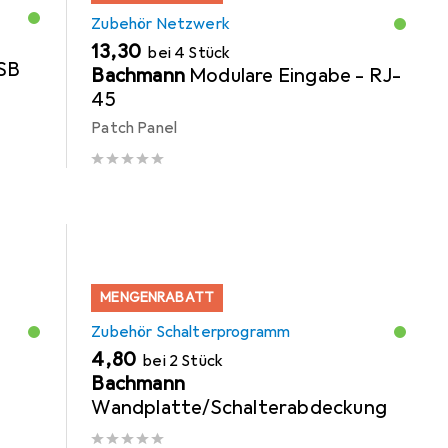
Zubehör Netzwerk
EUR
13,30
bei 4 Stück
SB
Bachmann
Modulare Eingabe - RJ-
45
Patch Panel
MENGENRABATT
Zubehör Schalterprogramm
EUR
4,80
bei 2 Stück
r
Bachmann
Wandplatte/Schalterabdeckung