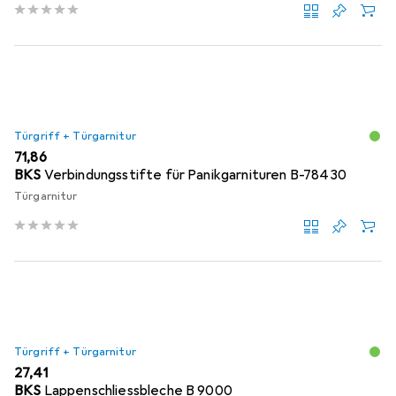
Türgriff + Türgarnitur
EUR
71,86
BKS
Verbindungsstifte für Panikgarnituren B-78430
Türgarnitur
Türgriff + Türgarnitur
EUR
27,41
BKS
Lappenschliessbleche B 9000