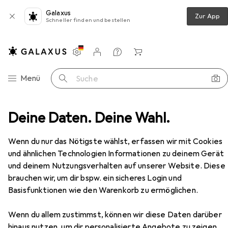
Galaxus
Zur App
Schneller finden und bestellen
Einstellungen
Kundenkonto
Vergleichslisten
Merklisten
Warenkorb
Navigation nach Kategorien
Menü
Suche
chloss + Schliesszylinder
Deine Daten. Deine Wahl.
BKS Panikschlösser B-23220
Zubehör
Wenn du nur das Nötigste wählst, erfassen wir mit Cookies
und ähnlichen Technologien Informationen zu deinem Gerät
und deinem Nutzungsverhalten auf unserer Website. Diese
brauchen wir, um dir bspw. ein sicheres Login und
EUR
409,–
Basisfunktionen wie den Warenkorb zu ermöglichen.
BKS
Panikschlösser B-23220
Profilzylinder
Wenn du allem zustimmst, können wir diese Daten darüber
hinaus nutzen, um dir personalisierte Angebote zu zeigen,