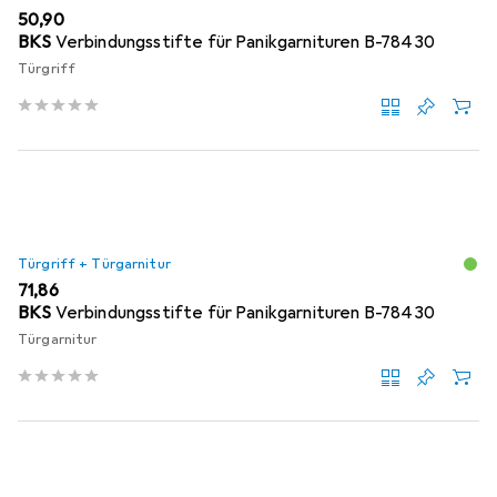
EUR
50,90
BKS
Verbindungsstifte für Panikgarnituren B-78430
Türgriff
Türgriff + Türgarnitur
EUR
71,86
BKS
Verbindungsstifte für Panikgarnituren B-78430
Türgarnitur