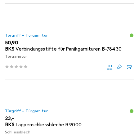
Türgriff + Türgarnitur
EUR
50,90
BKS
Verbindungsstifte für Panikgarnituren B-78430
Türgarnitur
Türgriff + Türgarnitur
EUR
23,–
BKS
Lappenschliessbleche B 9000
Schliessblech