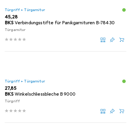
Türgriff + Türgarnitur
EUR
45,28
BKS
Verbindungsstifte für Panikgarnituren B-78430
Türgarnitur
Türgriff + Türgarnitur
EUR
27,85
BKS
Winkelschliessbleche B 9000
Türgriff