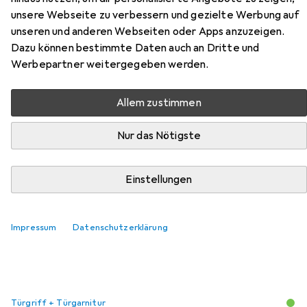
unsere Webseite zu verbessern und gezielte Werbung auf
unseren und anderen Webseiten oder Apps anzuzeigen.
Dazu können bestimmte Daten auch an Dritte und
Werbepartner weitergegeben werden.
Zubehör für BKS Panikschlösser
Allem zustimmen
B-23220
Nur das Nötigste
Hier findest du passendes Zubehör zum Produkt BKS
Panikschlösser B-23220 aus der Kategorie Türgriff +
Einstellungen
Türgarnitur.
Relevanz
Impressum
Datenschutzerklärung
Produktliste
Türgriff + Türgarnitur