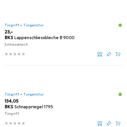
Türgriff + Türgarnitur
EUR
23,–
BKS
Lappenschliessbleche B 9000
Schliessblech
Türgriff + Türgarnitur
EUR
134,05
BKS
Schnappriegel 1795
Türgriff