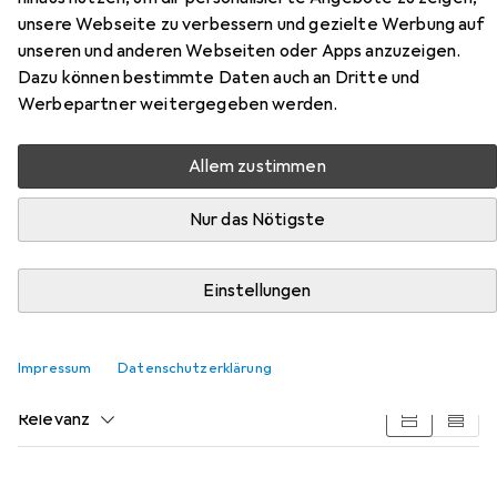
unsere Webseite zu verbessern und gezielte Werbung auf
unseren und anderen Webseiten oder Apps anzuzeigen.
Dazu können bestimmte Daten auch an Dritte und
Werbepartner weitergegeben werden.
Allem zustimmen
Nur das Nötigste
Zubehör für BKS Panikschlösser
B-23360
Einstellungen
Hier findest du passendes Zubehör zum Produkt BKS
Panikschlösser B-23360 aus den Kategorien Türschloss +
Impressum
Datenschutzerklärung
Schliesszylinder und Türgriff + Türgarnitur.
Relevanz
Produktliste