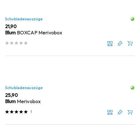
Schubladenauszüge
EUR
21,90
Blum
BOXCAP Merivobox
Schubladenauszüge
EUR
25,90
Blum
Merivobox
1