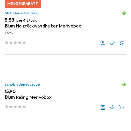
MENGENRABATT
Möbelausstattung
EUR
5,53
bei 4 Stück
Blum
Holzrückwandhalter Merivobox
1 Stk.
Schubladenauszüge
EUR
15,90
Blum
Reling Merivobox