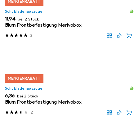
MENGENRABATT
Schubladenauszüge
EUR
11,94
bei 2 Stück
Blum
Frontbefestigung Merivobox
3
MENGENRABATT
Schubladenauszüge
EUR
6,36
bei 2 Stück
Blum
Frontbefestigung Merivobox
2