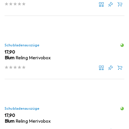
Schubladenauszüge
EUR
17,90
Blum
Reling Merivobox
Schubladenauszüge
EUR
17,90
Blum
Reling Merivobox