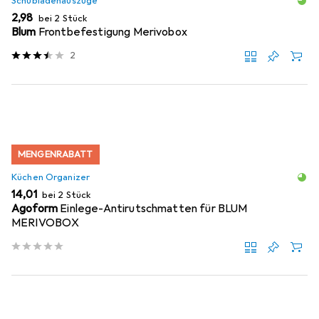
Schubladenauszüge
EUR
2,98
bei 2 Stück
Blum
Frontbefestigung Merivobox
2
MENGENRABATT
Küchen Organizer
EUR
14,01
bei 2 Stück
Agoform
Einlege-Antirutschmatten für BLUM
MERIVOBOX