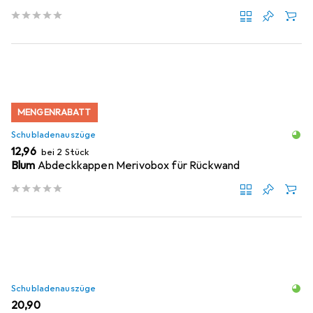
MENGENRABATT
Schubladenauszüge
EUR
12,96
bei 2 Stück
Blum
Abdeckkappen Merivobox für Rückwand
Schubladenauszüge
EUR
20,90