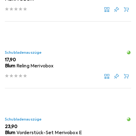
Schubladenauszüge
EUR
17,90
Blum
Reling Merivobox
Schubladenauszüge
EUR
23,90
Blum
Vorderstück-Set Merivobox E