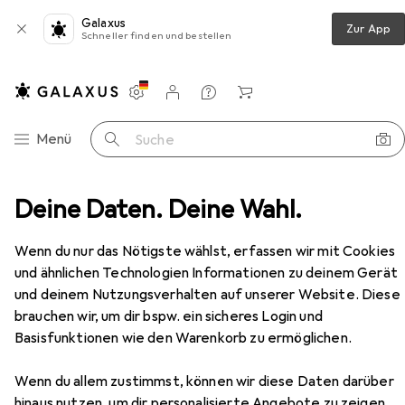
Galaxus
Zur App
Schneller finden und bestellen
Einstellungen
Kundenkonto
Vergleichslisten
Merklisten
Warenkorb
Navigation nach Kategorien
Menü
Suche
Deine Daten. Deine Wahl.
Schubladenauszüge
Blum Zargen-Set Merivobox N
Zubehör
Wenn du nur das Nötigste wählst, erfassen wir mit Cookies
EUR
31,90
und ähnlichen Technologien Informationen zu deinem Gerät
Blum
Zargen-Set Merivobox N
und deinem Nutzungsverhalten auf unserer Website. Diese
brauchen wir, um dir bspw. ein sicheres Login und
Basisfunktionen wie den Warenkorb zu ermöglichen.
Zubehör für Blum Zargen-Set
Wenn du allem zustimmst, können wir diese Daten darüber
Merivobox N
hinaus nutzen, um dir personalisierte Angebote zu zeigen,