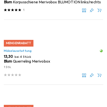
Blum
Korpusschiene Merivobox BLUMOTION links/rechts
1
MENGENRABATT
Möbelausstattung
EUR
13,30
bei 4 Stück
Blum
Querreling Merivobox
1 Stk.