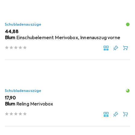
Schubladenauszüge
EUR
44,88
Blum
Einschubelement Merivobox, Innenauszug vorne
Schubladenauszüge
EUR
17,90
Blum
Reling Merivobox