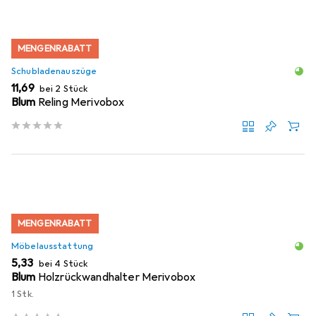
MENGENRABATT
Schubladenauszüge
EUR
11,69
bei 2 Stück
Blum
Reling Merivobox
MENGENRABATT
Möbelausstattung
EUR
5,33
bei 4 Stück
Blum
Holzrückwandhalter Merivobox
1 Stk.