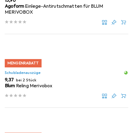
EUR
15,90
Agoform
Einlege-Antirutschmatten für BLUM
MERIVOBOX
MENGENRABATT
Schubladenauszüge
EUR
9,37
bei 2 Stück
Blum
Reling Merivobox