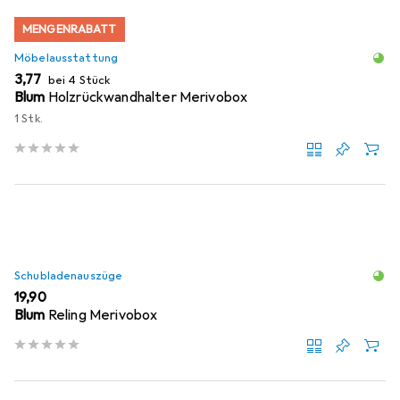
MENGENRABATT
Möbelausstattung
EUR
3,77
bei 4 Stück
Blum
Holzrückwandhalter Merivobox
1 Stk.
Schubladenauszüge
EUR
19,90
Blum
Reling Merivobox