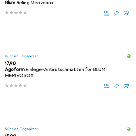
Blum
Reling Merivobox
Küchen Organizer
EUR
17,90
Agoform
Einlege-Antirutschmatten für BLUM
MERIVOBOX
Küchen Organizer