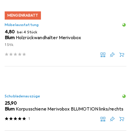
MENGENRABATT
Möbelausstattung
EUR
4,80
bei 4 Stück
Blum
Holzrückwandhalter Merivobox
1 Stk.
Schubladenauszüge
EUR
25,90
Blum
Korpusschiene Merivobox BLUMOTION links/rechts
1