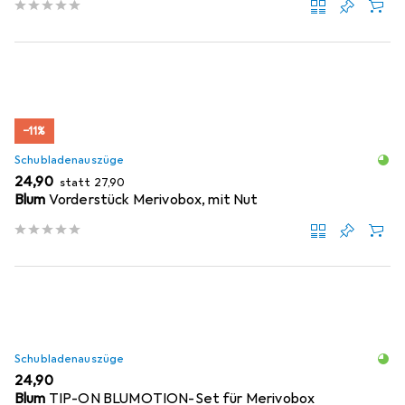
−11%
Schubladenauszüge
EUR
EUR
24,90
statt
27,90
Blum
Vorderstück Merivobox, mit Nut
Schubladenauszüge
EUR
24,90
Blum
TIP-ON BLUMOTION-Set für Merivobox