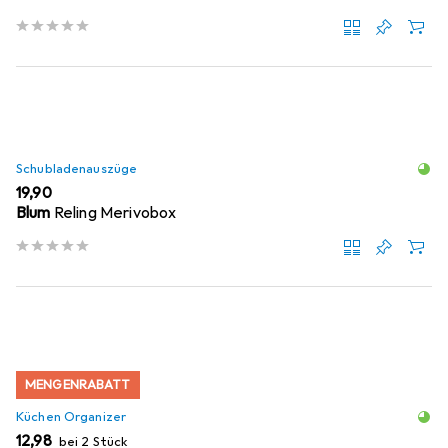
Schubladenauszüge
EUR
19,90
Blum
Reling Merivobox
MENGENRABATT
Küchen Organizer
EUR
12,98
bei 2 Stück