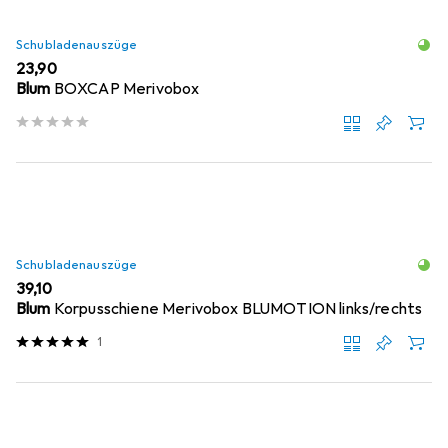
Schubladenauszüge
EUR
23,90
Blum
BOXCAP Merivobox
Schubladenauszüge
EUR
39,10
Blum
Korpusschiene Merivobox BLUMOTION links/rechts
1