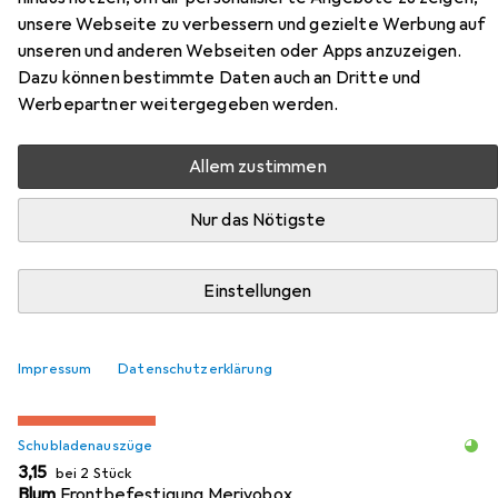
unsere Webseite zu verbessern und gezielte Werbung auf
Hier findest du passendes Zubehör zum Produkt Blum
unseren und anderen Webseiten oder Apps anzuzeigen.
Zargen-Set Merivobox N aus den Kategorien
Dazu können bestimmte Daten auch an Dritte und
Schubladenauszüge, Küchen Organizer und
Werbepartner weitergegeben werden.
Möbelausstattung.
Allem zustimmen
Beliebt
Schubladenauszüge
Blum
Küchen Organizer
Nur das Nötigste
Relevanz
Einstellungen
Produktliste
Impressum
Datenschutzerklärung
MENGENRABATT
Schubladenauszüge
EUR
3,15
bei 2 Stück
Blum
Frontbefestigung Merivobox