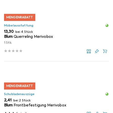
MENGENRABATT
Möbelausstattung
EUR
13,30
bei 4 Stück
Blum
Querreling Merivobox
1 Stk.
MENGENRABATT
Schubladenauszüge
EUR
2,41
bei 2 Stück
Blum
Frontbefestigung Merivobox