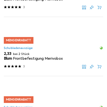
3
MENGENRABATT
Schubladenauszüge
EUR
2,33
bei 2 Stück
Blum
Frontbefestigung Merivobox
3
MENGENRABATT