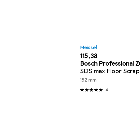
Meissel
EUR
115,38
Bosch Professional 
SDS max Floor Scrap
152 mm
4