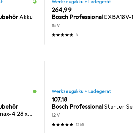
ät
Werkzeugakku + Ladegerät
EUR
264,99
Zubehör
Akku
Bosch Professional
EXBA18V-
18 V
8
Werkzeugakku + Ladegerät
EUR
107,18
Zubehör
Bosch Professional
Starter Se
ax-4 28 x
12 V
1265