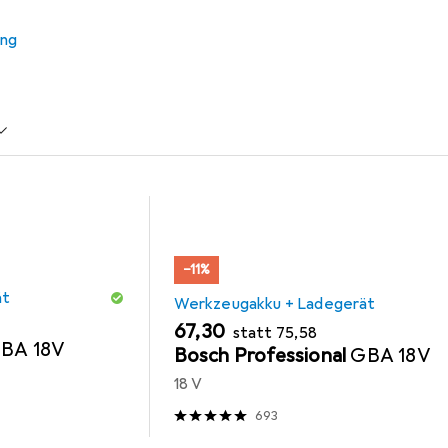
ung
ku + Ladegerät
Bosch Professional
Meissel
Lochsä
−11%
ät
Werkzeugakku + Ladegerät
EUR
EUR
67,30
statt
75,58
BA 18V
Bosch Professional
GBA 18V
18 V
693