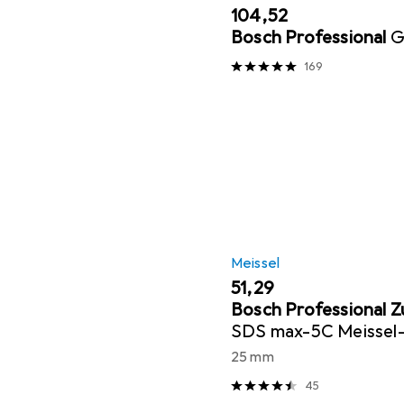
EUR
104,52
Bosch Professional
G
169
Meissel
EUR
51,29
Bosch Professional 
SDS max-5C Meissel
Spitzmeissel 400 mm
25 mm
Flachmeissel 25 x 40
45