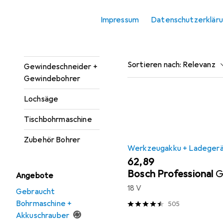
Lochsäge.
Bohrereinsatz
Impressum
Datenschutzerklär
Bohrmaschine +
Beliebt
Werkzeugak
Akkuschrauber
Sortieren nach
:
Relevanz
Gewindeschneider +
Gewindebohrer
Produktliste
Lochsäge
Tischbohrmaschine
Zubehör Bohrer
Werkzeugakku + Ladeger
EUR
62,89
Bosch Professional
G
Angebote
18 V
Gebraucht
Bohrmaschine +
505
Akkuschrauber