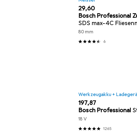
Meissel
EUR
29,60
Bosch Professional 
SDS max-4C Fliesenm
300 mm
80 mm
6
Werkzeugakku + Ladeger
EUR
197,87
Bosch Professional
S
18 V
1265