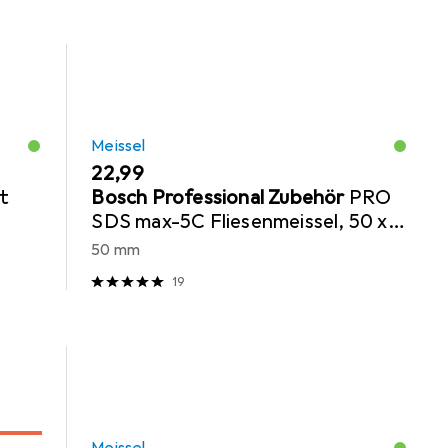
Meissel
EUR
22,99
t
Bosch Professional Zubehör
PRO
SDS max-5C Fliesenmeissel, 50 x
300 mm
50 mm
19