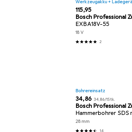
Werkzeugakku + Ladeger
EUR
115,95
Bosch Professional 
EXBA18V-55
18 V
2
Bohrereinsatz
EUR
EUR
34,86
34,86
/
1Stk.
Bosch Professional 
Hammerbohrer SDS m
400 x 520 mm
28 mm
14