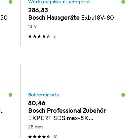
Werkzeugakku + Ladegerät
EUR
286,83
150
Bosch Hausgeräte
Exba18V-80
18 V
2
Bohrereinsatz
EUR
80,46
t
Bosch Professional Zubehör
EXPERT SDS max-8X
Hammerbohrer, 28 x 400 x 520
28 mm
mm
10