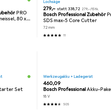
Lochsäge
EUR
EUR
EUR
279,–
statt
338,72
279,–
/
1Stk.
Zubehör
PRO
Bosch Professional Zubehör
P
eissel, 80 x
SDS max-5 Core Cutter
72 mm
11
ät
Werkzeugakku + Ladegerät
EUR
460,09
tarter Set
Bosch Professional
Akku-Pake
18 V
505