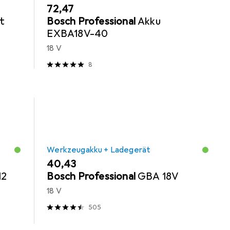
EUR
72,47
t
Bosch Professional
Akku
EXBA18V-40
18 V
8
Werkzeugakku + Ladegerät
EUR
40,43
12
Bosch Professional
GBA 18V
18 V
505