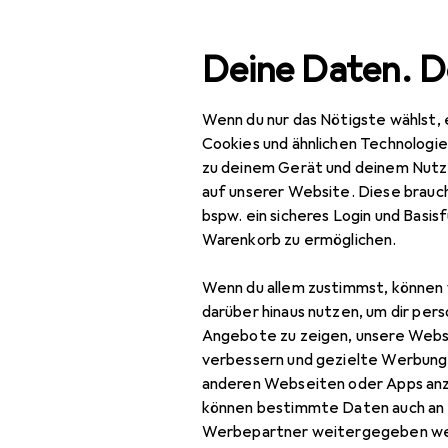
Suche
Deine Daten. D
Wenn du nur das Nötigste wählst, 
Navigation nach Kategorien
ent
Baumarkt + Garten
Werkzeug + Werkstatt
Ele
Gesamtsortiment
Cookies und ähnlichen Technologi
zu deinem Gerät und deinem Nutz
Baumarkt + Garten
auf unserer Website. Diese brauch
EU
91
bspw. ein sicheres Login und Basis
Werkzeug +
Bo
Warenkorb zu ermöglichen.
Werkstatt
Boh
Wenn du allem zustimmst, können 
Elektrowerkzeug
darüber hinaus nutzen, um dir pers
Schrauben + Bohren
Angebote zu zeigen, unsere Webs
verbessern und gezielte Werbung
Zubehör für
Abbruchhammer +
anderen Webseiten oder Apps an
Meisselhammer
können bestimmte Daten auch an 
Hier findest du passendes
Werbepartner weitergegeben we
Bits