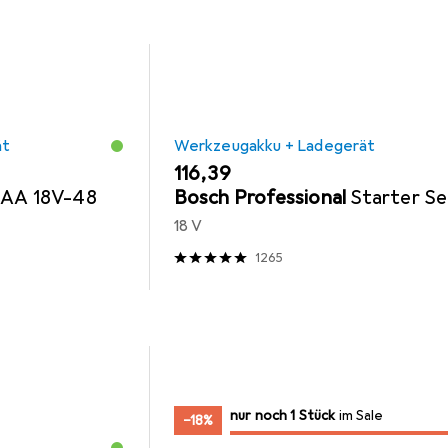
ät
Werkzeugakku + Ladegerät
EUR
116,39
AA 18V-48
Bosch Professional
Starter Se
18 V
1265
noch 1 Stück
nur noch 1 Stück
im Sale
im Sale
−18%