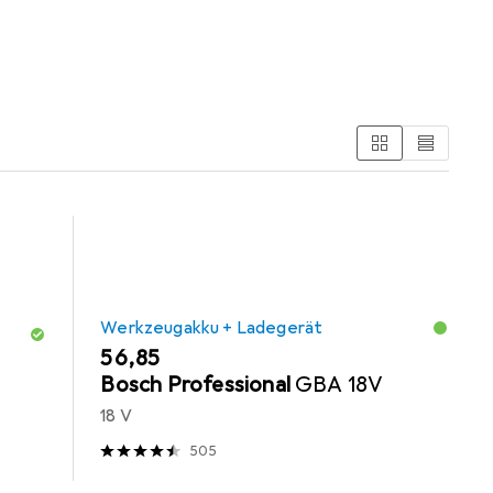
ge
Bohrereinsatz
Werkzeugakku + Ladegerät
EUR
56,85
Bosch Professional
GBA 18V
18 V
505