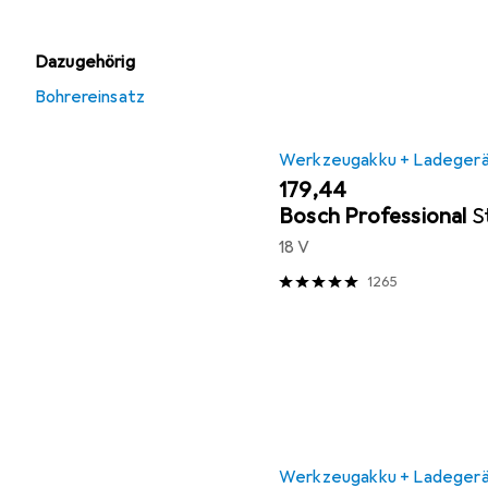
Dazugehörig
Bohrereinsatz
Werkzeugakku + Ladeger
EUR
179,44
Bosch Professional
S
18 V
1265
Werkzeugakku + Ladeger