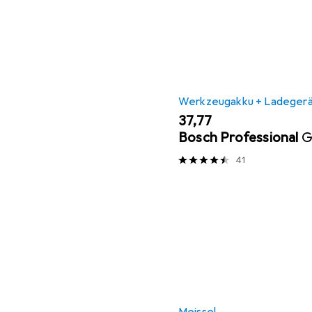
Werkzeugakku + Ladeger
EUR
37,77
Bosch Professional
G
41