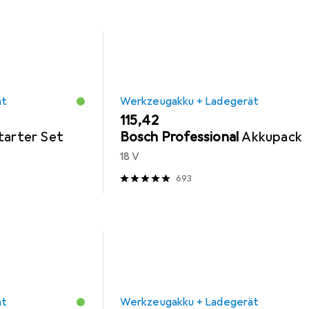
ät
Werkzeugakku + Ladegerät
EUR
115,42
tarter Set
Bosch Professional
Akkupack
18 V
693
ät
Werkzeugakku + Ladegerät