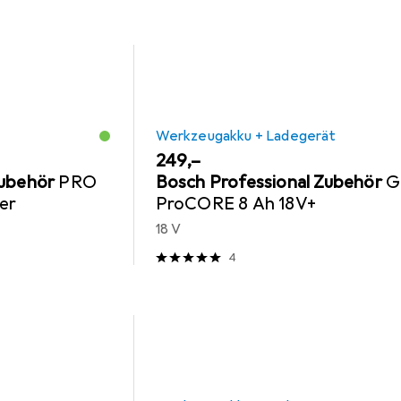
Werkzeugakku + Ladegerät
EUR
249,–
Zubehör
PRO
Bosch Professional Zubehör
G
er
ProCORE 8 Ah 18V+
18 V
4