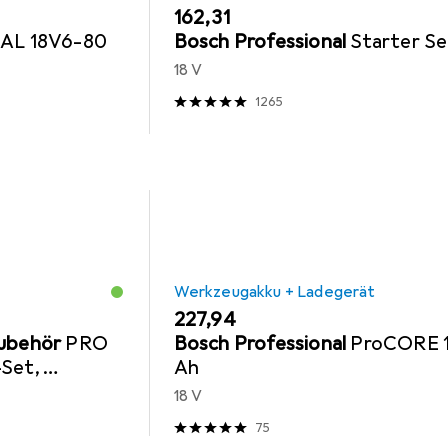
EUR
162,31
AL 18V6-80
Bosch Professional
Starter Se
18 V
1265
Werkzeugakku + Ladegerät
EUR
227,94
Zubehör
PRO
Bosch Professional
ProCORE 
-Set,
Ah
,
18 V
0 mm, 2+2-tlg.
75