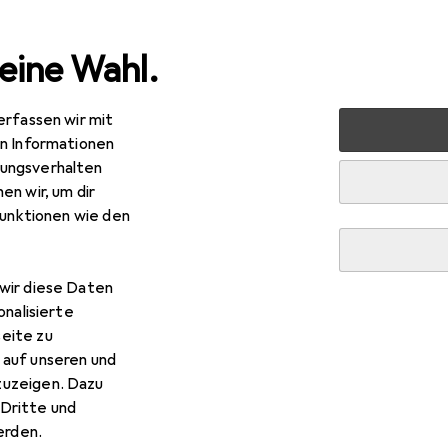
eine Wahl.
erfassen wir mit
ktrowerkzeug
Schrauben + Bohren
Bohrmaschine + Akku
en Informationen
ungsverhalten
en wir, um dir
R
2,98
funktionen wie den
sch Professional
GBH 18V-36
rhammer
wir diese Daten
onalisierte
eite zu
 auf unseren und
 Bosch Professional GBH 18
zuzeigen. Dazu
Dritte und
 Zubehör zum Produkt Bosch Professional GBH 18V-36 aus den
rden.