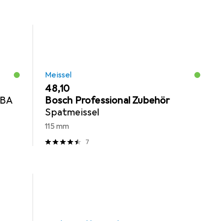
Meissel
EUR
48,10
BA
Bosch Professional Zubehör
Spatmeissel
115 mm
7