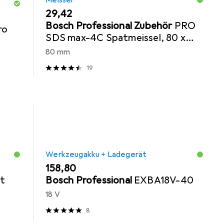
Meissel
EUR
29,42
Bosch Professional Zubehör
PRO
ro
SDS max-4C Spatmeissel, 80 x
300 mm
80 mm
19
Werkzeugakku + Ladegerät
EUR
158,80
t
Bosch Professional
EXBA18V-40
18 V
8