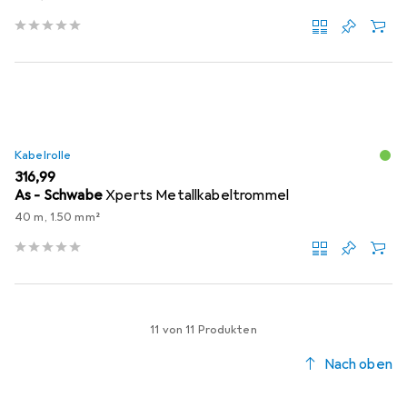
Kabelrolle
EUR
316,99
As - Schwabe
Xperts Metallkabeltrommel
40 m, 1.50 mm²
11 von 11 Produkten
Nach oben