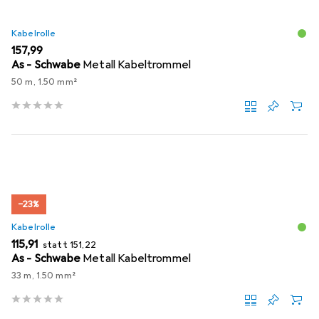
Kabelrolle
EUR
157,99
As - Schwabe
Metall Kabeltrommel
50 m, 1.50 mm²
−23%
Kabelrolle
EUR
EUR
115,91
statt
151,22
As - Schwabe
Metall Kabeltrommel
33 m, 1.50 mm²