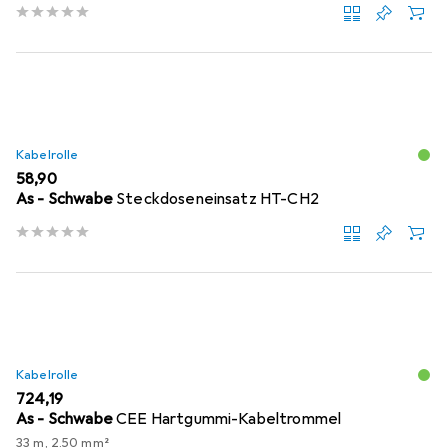
Kabelrolle
EUR
58,90
As - Schwabe
Steckdoseneinsatz HT-CH2
Kabelrolle
EUR
724,19
As - Schwabe
CEE Hartgummi-Kabeltrommel
33 m, 2.50 mm²