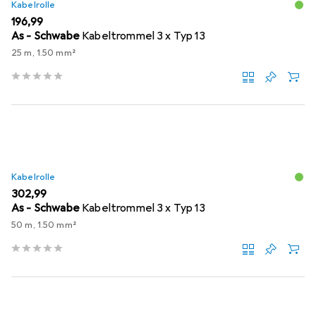
Kabelrolle
EUR
196,99
As - Schwabe
Kabeltrommel 3 x Typ 13
25 m, 1.50 mm²
Kabelrolle
EUR
302,99
As - Schwabe
Kabeltrommel 3 x Typ 13
50 m, 1.50 mm²