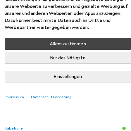
unsere Webseite zu verbessern und gezielte Werbung auf
unseren und anderen Webseiten oder Apps anzuzeigen.
Dazu können bestimmte Daten auch an Dritte und
Werbepartner weitergegeben werden.
Zubehör für Bosch Professional
Allem zustimmen
Hochdruckreiniger GHP 5-65
Nur das Nötigste
Hier findest du passendes Zubehör zum Produkt Bosch
Professional Hochdruckreiniger GHP 5-65 aus der
Einstellungen
Kategorie Kabelrolle.
Relevanz
Impressum
Datenschutzerklärung
Produktliste
Kabelrolle