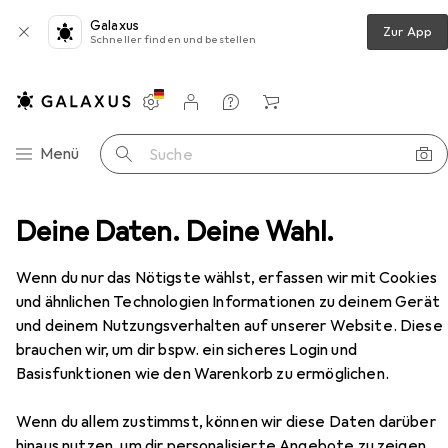
Galaxus
Zur App
Schneller finden und bestellen
Einstellungen
Kundenkonto
Vergleichslisten
Merklisten
Warenkorb
Navigation nach Kategorien
Menü
Suche
niger
Deine Daten. Deine Wahl.
Bosch Professional Hochdruckreiniger GHP 5-65
Zubehör
Wenn du nur das Nötigste wählst, erfassen wir mit Cookies
und ähnlichen Technologien Informationen zu deinem Gerät
und deinem Nutzungsverhalten auf unserer Website. Diese
brauchen wir, um dir bspw. ein sicheres Login und
EUR
485,34
Basisfunktionen wie den Warenkorb zu ermöglichen.
Bosch Professional
Hochdruckreiniger
GHP 5-65
Netzbetrieb
Wenn du allem zustimmst, können wir diese Daten darüber
hinaus nutzen, um dir personalisierte Angebote zu zeigen,