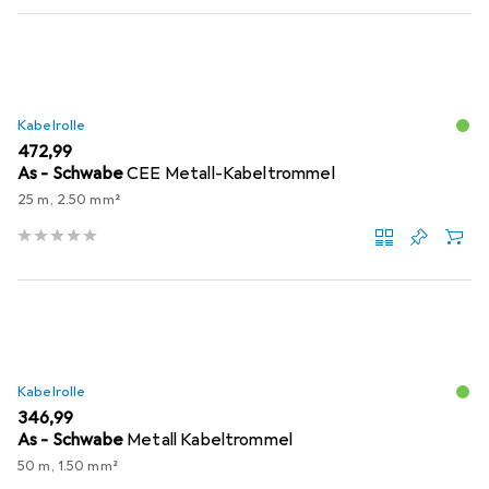
Kabelrolle
EUR
472,99
As - Schwabe
CEE Metall-Kabeltrommel
25 m, 2.50 mm²
Kabelrolle
EUR
346,99
As - Schwabe
Metall Kabeltrommel
50 m, 1.50 mm²