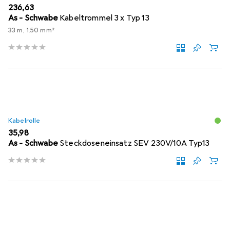
EUR
236,63
As - Schwabe
Kabeltrommel 3 x Typ 13
33 m, 1.50 mm²
Kabelrolle
EUR
35,98
As - Schwabe
Steckdoseneinsatz SEV 230V/10A Typ13