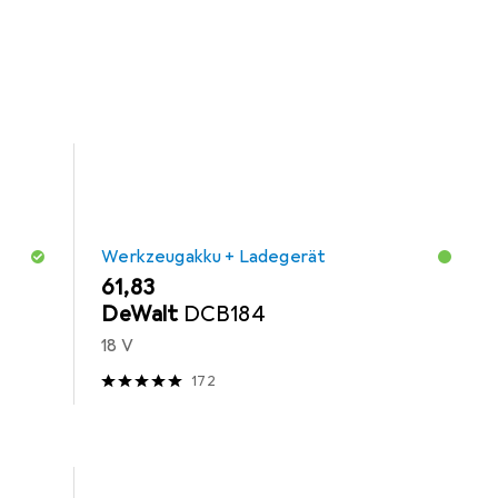
ku-Wassertank, 18 Volt, Basisv. 1 St. aus der
Werkzeugakku + Ladegerät
EUR
61,83
DeWalt
DCB184
18 V
172