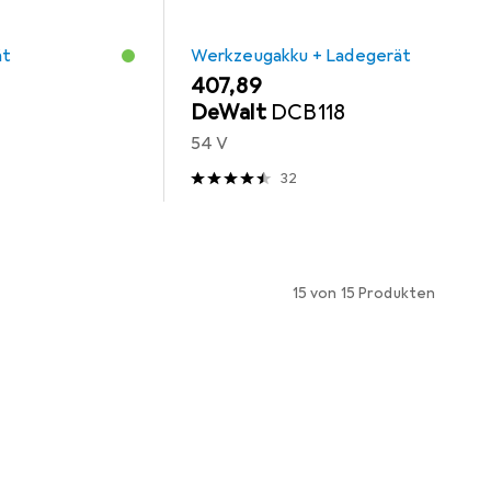
ät
Werkzeugakku + Ladegerät
EUR
407,89
DeWalt
DCB118
54 V
32
15 von 15 Produkten