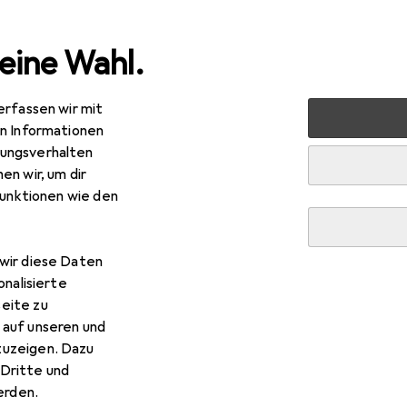
eine Wahl.
erfassen wir mit
g
Zubehör Maschine
DeWalt DCE6820N-XJ Bohrstaub-Fäng
en Informationen
ungsverhalten
en wir, um dir
R
5,–
funktionen wie den
Walt
DCE6820N-XJ Bohrstaub-Fänger Akku-Wassert
wir diese Daten
onalisierte
eite zu
r DeWalt DCE6820N-XJ Bohr
 auf unseren und
zuzeigen. Dazu
18 Volt, Basisv. 1 St.
Dritte und
rden.