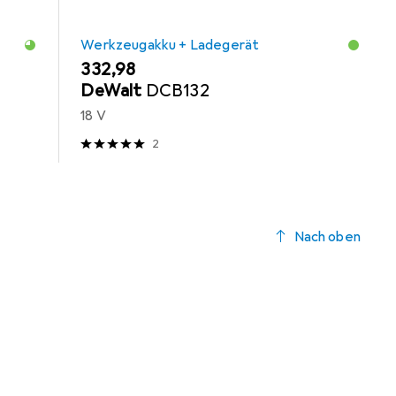
Werkzeugakku + Ladegerät
EUR
332,98
DeWalt
DCB132
18 V
2
Nach oben