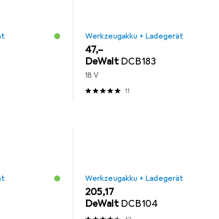
ät
Werkzeugakku + Ladegerät
EUR
47,–
DeWalt
DCB183
18 V
11
ät
Werkzeugakku + Ladegerät
EUR
205,17
DeWalt
DCB104