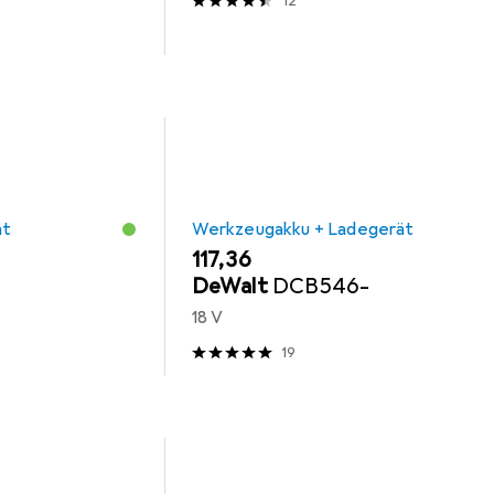
12
ät
Werkzeugakku + Ladegerät
EUR
117,36
DeWalt
DCB546-
18 V
19