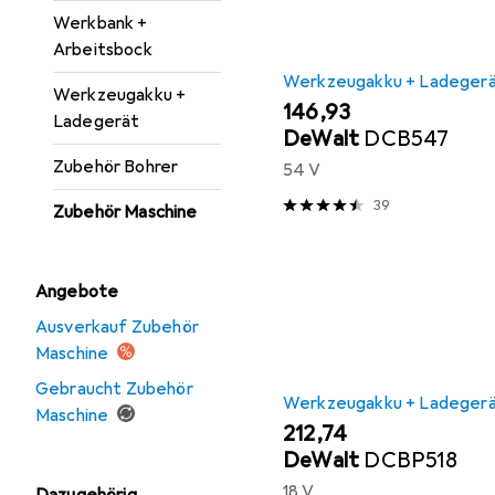
Werkbank +
Arbeitsbock
Werkzeugakku + Ladeger
Werkzeugakku +
EUR
146,93
Ladegerät
DeWalt
DCB547
Zubehör Bohrer
54 V
39
Zubehör Maschine
Angebote
Ausverkauf Zubehör
Maschine
Gebraucht Zubehör
Werkzeugakku + Ladeger
Maschine
EUR
212,74
DeWalt
DCBP518
18 V