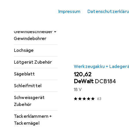
Hier findest du passendes
Kategorie Werkzeugakku 
Fräser
Impressum
Datenschutzerklär
Sortieren nach
:
Relevanz
Führungsschiene
Produktliste
Gewindeschneider +
Gewindebohrer
Lochsäge
Lötgerät Zubehör
Werkzeugakku + Ladeger
EUR
120,62
Sägeblatt
DeWalt
DCB184
Schleifmittel
18 V
Schweissgerät
63
Zubehör
Tackerklammern +
Tackernägel