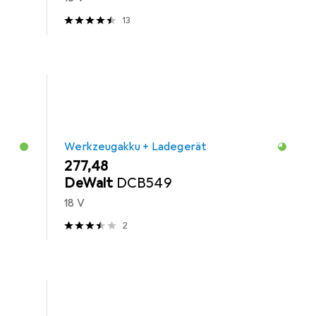
13
Werkzeugakku + Ladegerät
EUR
277,48
DeWalt
DCB549
18 V
2