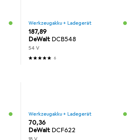
Werkzeugakku + Ladegerät
EUR
187,89
DeWalt
DCB548
54 V
6
Werkzeugakku + Ladegerät
EUR
70,36
DeWalt
DCF622
18 V