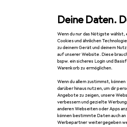
Suche
Deine Daten. D
Wenn du nur das Nötigste wählst, 
Navigation nach Kategorien
 Werkstatt
Elektrowerkzeug
Zubehör Elektrowerkzeu
Gesamtsortiment
Cookies und ähnlichen Technologi
zu deinem Gerät und deinem Nutz
Baumarkt + Garten
auf unserer Website. Diese brauch
EU
37
bspw. ein sicheres Login und Basis
Werkzeug +
De
Warenkorb zu ermöglichen.
Werkstatt
Wenn du allem zustimmst, können 
Elektrowerkzeug
darüber hinaus nutzen, um dir pers
Zubehör
Angebote zu zeigen, unsere Webs
Zubehör fü
Elektrowerkzeug
verbessern und gezielte Werbung
anderen Webseiten oder Apps an
Wassertank, 
Bits
können bestimmte Daten auch an 
Werbepartner weitergegeben we
Bohrereinsatz