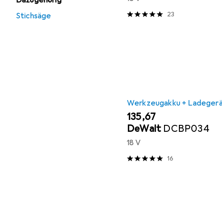
Dazugehörig
23
Stichsäge
Werkzeugakku + Ladeger
EUR
135,67
DeWalt
DCBP034
18 V
16