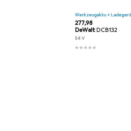
Werkzeugakku + Ladeger
EUR
277,98
DeWalt
DCB132
54 V