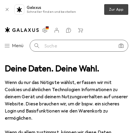
Galaxus
Zur App
Schneller finden und bestellen
Einstellungen
Kundenkonto
Vergleichslisten
Merklisten
Warenkorb
Navigation nach Kategorien
Menü
Suche
zeug
Deine Daten. Deine Wahl.
Zubehör Elektrowerkzeug
Tackerklammern + Tackernägel
Tackerklammern + Tackernägel
Wenn du nur das Nötigste wählst, erfassen wir mit
Cookies und ähnlichen Technologien Informationen zu
deinem Gerät und deinem Nutzungsverhalten auf unserer
Produkte
Forum
Website. Diese brauchen wir, um dir bspw. ein sicheres
Login und Basisfunktionen wie den Warenkorb zu
ermöglichen.
Wenn du allem zustimmst, können wir diese Daten