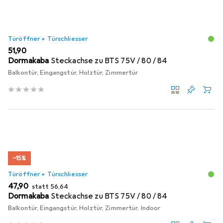
Türöffner + Türschliesser
EUR
51,90
Dormakaba
Steckachse zu BTS 75V / 80 / 84
Balkontür, Eingangstür, Holztür, Zimmertür
−15%
Türöffner + Türschliesser
EUR
EUR
47,90
statt
56,64
Dormakaba
Steckachse zu BTS 75V / 80 / 84
Balkontür, Eingangstür, Holztür, Zimmertür, Indoor