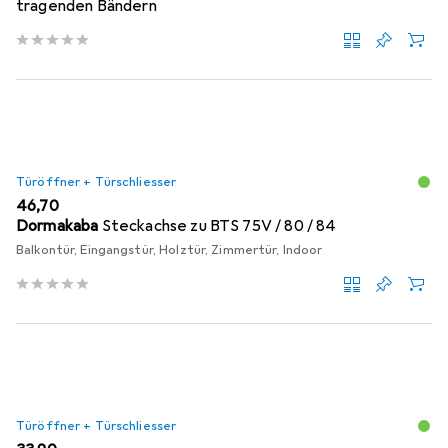
tragenden Bändern
Türöffner + Türschliesser
EUR
46,70
Dormakaba
Steckachse zu BTS 75V / 80 / 84
Balkontür, Eingangstür, Holztür, Zimmertür, Indoor
Türöffner + Türschliesser