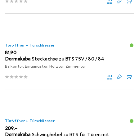
Türöffner + Türschliesser
EUR
81,90
Dormakaba
Steckachse zu BTS 75V / 80 / 84
Balkontür, Eingangstür, Holztür, Zimmertür
Türöffner + Türschliesser
EUR
209,–
Dormakaba
Schwinghebel zu BTS für Türen mit