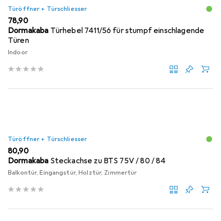
Türöffner + Türschliesser
EUR
78,90
Dormakaba
Türhebel 7411/56 für stumpf einschlagende
Türen
Indoor
Türöffner + Türschliesser
EUR
80,90
Dormakaba
Steckachse zu BTS 75V / 80 / 84
Balkontür, Eingangstür, Holztür, Zimmertür