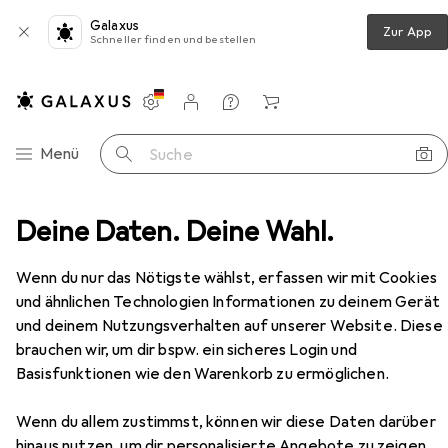
Galaxus
Zur App
Schneller finden und bestellen
Einstellungen
Kundenkonto
Vergleichslisten
Merklisten
Warenkorb
Navigation nach Kategorien
Menü
Suche
 Türschliesser
Deine Daten. Deine Wahl.
Dormakaba Bodentürschliesser BTS 80
Zubehör
EUR
665,67
Wenn du nur das Nötigste wählst, erfassen wir mit Cookies
Dormakaba
Bodentürschliesser BTS
und ähnlichen Technologien Informationen zu deinem Gerät
80
und deinem Nutzungsverhalten auf unserer Website. Diese
Eingangstür, Indoor
brauchen wir, um dir bspw. ein sicheres Login und
Basisfunktionen wie den Warenkorb zu ermöglichen.
Zubehör für Dormakaba
Wenn du allem zustimmst, können wir diese Daten darüber
Bodentürschliesser BTS 80
hinaus nutzen, um dir personalisierte Angebote zu zeigen,