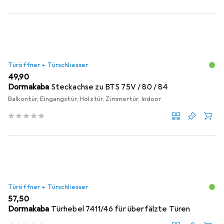
Türöffner + Türschliesser
EUR
49,90
Dormakaba
Steckachse zu BTS 75V / 80 / 84
Balkontür, Eingangstür, Holztür, Zimmertür, Indoor
Türöffner + Türschliesser
EUR
57,50
Dormakaba
Türhebel 7411/46 für überfälzte Türen