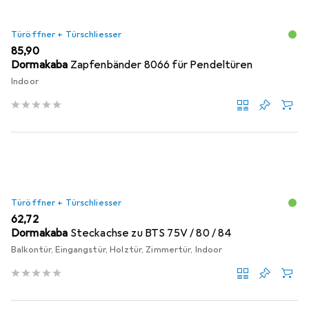
Türöffner + Türschliesser
EUR
85,90
Dormakaba
Zapfenbänder 8066 für Pendeltüren
Indoor
Türöffner + Türschliesser
EUR
62,72
Dormakaba
Steckachse zu BTS 75V / 80 / 84
Balkontür, Eingangstür, Holztür, Zimmertür, Indoor