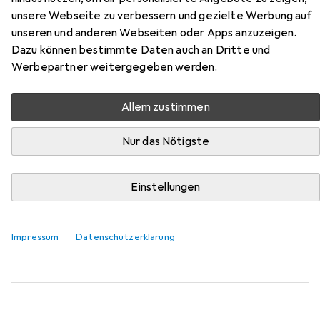
unsere Webseite zu verbessern und gezielte Werbung auf
Hier findest du passendes Zubehör zum Produkt
unseren und anderen Webseiten oder Apps anzuzeigen.
Dormakaba Bodentürschliesser BTS 80 aus der Kategorie
Dazu können bestimmte Daten auch an Dritte und
Türöffner + Türschliesser.
Werbepartner weitergegeben werden.
Relevanz
Allem zustimmen
Produktliste
Nur das Nötigste
Türöffner + Türschliesser
Einstellungen
EUR
46,36
Dormakaba
Deckplatte zu BTS 75V / 80
Balkontür, Eingangstür, Holztür, Zimmertür, Indoor
Impressum
Datenschutzerklärung