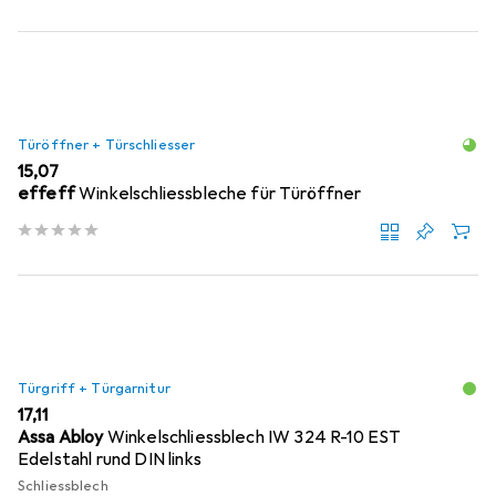
Türöffner + Türschliesser
EUR
15,07
effeff
Winkelschliessbleche für Türöffner
Türgriff + Türgarnitur
EUR
17,11
Assa Abloy
Winkelschliessblech IW 324 R-10 EST
Edelstahl rund DIN links
Schliessblech