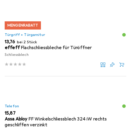
MENGENRABATT
Türgriff + Türgarnitur
EUR
13,76
bei 2 Stück
effeff
Flachschliessbleche für Türöffner
Schliessblech
Telefon
EUR
15,87
Assa Abloy
FF Winkelschliessblech 324 iW rechts
geschliffen verzinkt