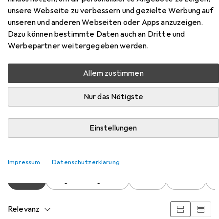
unsere Webseite zu verbessern und gezielte Werbung auf
unseren und anderen Webseiten oder Apps anzuzeigen.
Dazu können bestimmte Daten auch an Dritte und
Werbepartner weitergegeben werden.
Allem zustimmen
Zubehör für effeff 118 E FaFix
mit Radiusfalle
Nur das Nötigste
Hier findest du passendes Zubehör zum Produkt effeff
Einstellungen
118 E FaFix mit Radiusfalle aus den Kategorien Türgriff +
Türgarnitur, Telefon und Türöffner + Türschliesser.
Impressum
Datenschutzerklärung
Beliebt
Türgriff + Türgarnitur
Effeff
Telefon
T
Relevanz