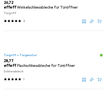
EUR
26,72
effeff
Winkelschliessbleche für Türöffner
Türgriff
2
Türgriff + Türgarnitur
EUR
28,77
effeff
Flachschliessbleche für Türöffner
Schliessblech
1