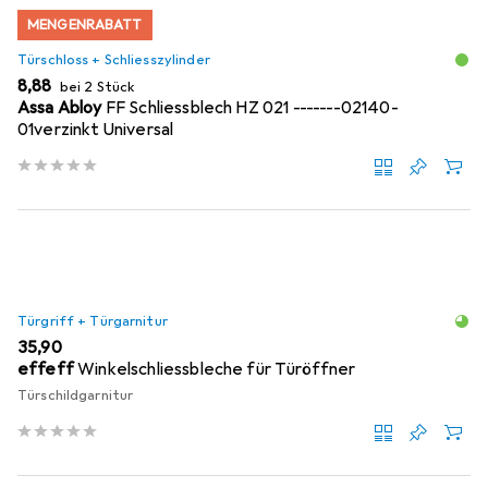
MENGENRABATT
Türschloss + Schliesszylinder
EUR
8,88
bei 2 Stück
Assa Abloy
FF Schliessblech HZ 021 -------02140-
01verzinkt Universal
Türgriff + Türgarnitur
EUR
35,90
effeff
Winkelschliessbleche für Türöffner
Türschildgarnitur