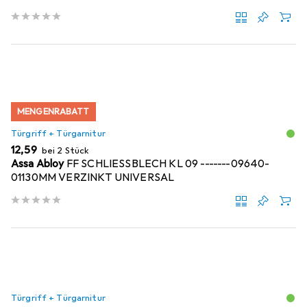
MENGENRABATT
Türgriff + Türgarnitur
EUR
12,59
bei 2 Stück
Assa Abloy
FF SCHLIESSBLECH KL 09 -------09640-
01130MM VERZINKT UNIVERSAL
Türgriff + Türgarnitur