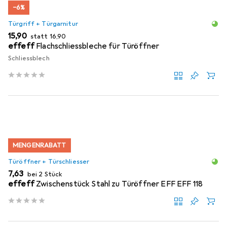
−6%
Türgriff + Türgarnitur
EUR
EUR
15,90
statt
16,90
effeff
Flachschliessbleche für Türöffner
Schliessblech
MENGENRABATT
Türöffner + Türschliesser
EUR
7,63
bei 2 Stück
effeff
Zwischenstück Stahl zu Türöffner EFF EFF 118