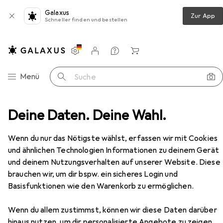
Galaxus
Zur App
Schneller finden und bestellen
Einstellungen
Kundenkonto
Vergleichslisten
Merklisten
Warenkorb
Navigation nach Kategorien
Menü
Suche
ner + Türschliesser
Deine Daten. Deine Wahl.
effeff 118 E FaFix mit Radiusfalle
Zubehör
Wenn du nur das Nötigste wählst, erfassen wir mit Cookies
und ähnlichen Technologien Informationen zu deinem Gerät
und deinem Nutzungsverhalten auf unserer Website. Diese
brauchen wir, um dir bspw. ein sicheres Login und
Basisfunktionen wie den Warenkorb zu ermöglichen.
EUR
45,25
effeff
118 E FaFix mit Radiusfalle
Glastür, Indoor
Wenn du allem zustimmst, können wir diese Daten darüber
hinaus nutzen, um dir personalisierte Angebote zu zeigen,