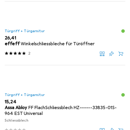
Produktliste
Türgriff + Türgarnitur
EUR
26,41
effeff
Winkelschliessbleche für Türöffner
2
Türgriff + Türgarnitur
EUR
15,24
Assa Abloy
FF FlachSchliessblech HZ-------33835-01S-
964 EST Universal
Schliessblech