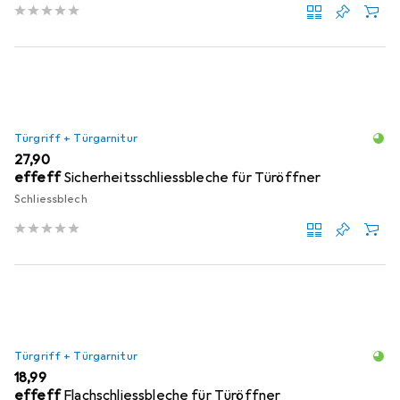
Türgriff + Türgarnitur
EUR
27,90
effeff
Sicherheitsschliessbleche für Türöffner
Schliessblech
Türgriff + Türgarnitur
EUR
18,99
effeff
Flachschliessbleche für Türöffner