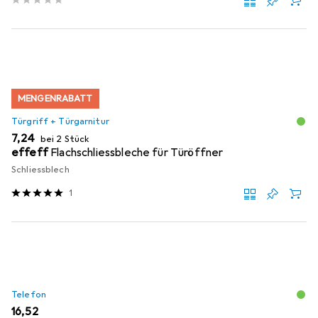
MENGENRABATT
Türgriff + Türgarnitur
EUR
7,24
bei 2 Stück
effeff
Flachschliessbleche für Türöffner
Schliessblech
1
Telefon
EUR
16,52