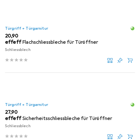
Türgriff + Türgarnitur
EUR
20,90
effeff
Flachschliessbleche für Türöffner
Schliessblech
Türgriff + Türgarnitur
EUR
27,90
effeff
Sicherheitsschliessbleche für Türöffner
Schliessblech