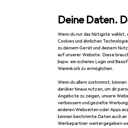
Suche
Deine Daten. D
Wenn du nur das Nötigste wählst, 
Navigation nach Kategorien
ment
Baumarkt + Garten
Bauen + Renovieren
Eisenw
Gesamtsortiment
Cookies und ähnlichen Technologi
zu deinem Gerät und deinem Nutz
Baumarkt + Garten
auf unserer Website. Diese brauch
bspw. ein sicheres Login und Basis
Bauen + Renovieren
Warenkorb zu ermöglichen.
Eisenwaren
Wenn du allem zustimmst, können 
EU
88
Türbeschlag
darüber hinaus nutzen, um dir pers
ef
Angebote zu zeigen, unsere Webs
Türband
Ind
verbessern und gezielte Werbung
anderen Webseiten oder Apps an
Türdichtung
können bestimmte Daten auch an 
Türgriff +
Werbepartner weitergegeben we