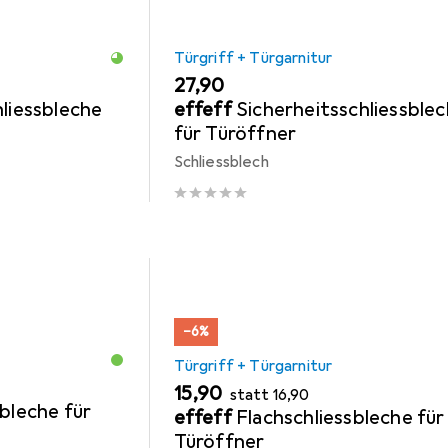
Türgriff + Türgarnitur
EUR
27,90
hliessbleche
effeff
Sicherheitsschliessble
für Türöffner
Schliessblech
−6%
Türgriff + Türgarnitur
EUR
EUR
15,90
statt
16,90
bleche für
effeff
Flachschliessbleche für
Türöffner