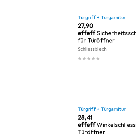
Türgriff + Türgarnitur
EUR
27,90
effeff
Sicherheitssc
für Türöffner
Schliessblech
Türgriff + Türgarnitur
EUR
28,41
effeff
Winkelschliess
Türöffner