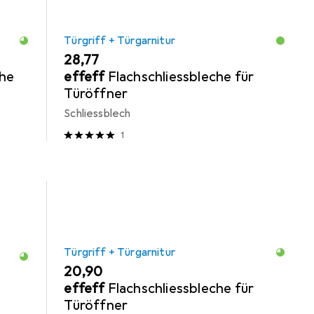
Türgriff + Türgarnitur
EUR
28,77
che
effeff
Flachschliessbleche für
Türöffner
Schliessblech
1
Türgriff + Türgarnitur
EUR
20,90
effeff
Flachschliessbleche für
Türöffner