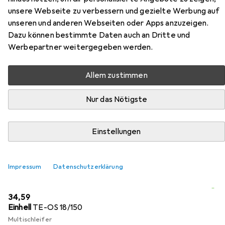
unsere Webseite zu verbessern und gezielte Werbung auf
Hier findest du passendes Zubehör zum Produkt Einhell
unseren und anderen Webseiten oder Apps anzuzeigen.
TE-CD 18/50 aus den Kategorien Schleifmaschine +
Dazu können bestimmte Daten auch an Dritte und
Poliermaschine, Werkzeugakku + Ladegerät und
Werbepartner weitergegeben werden.
Stichsäge.
Allem zustimmen
Beliebt
Schleifmaschine + Poliermaschine
Einhell
Wer
Nur das Nötigste
Relevanz
Einstellungen
Produktliste
Impressum
Datenschutzerklärung
Schleifmaschine + Poliermaschine
EUR
34,59
Einhell
TE-OS 18/150
Multischleifer