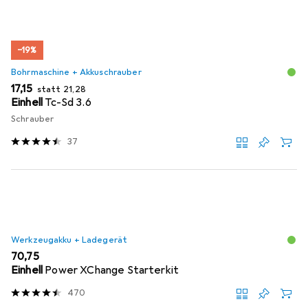
−19%
Bohrmaschine + Akkuschrauber
EUR
EUR
17,15
statt
21,28
Einhell
Tc-Sd 3.6
Schrauber
37
Werkzeugakku + Ladegerät
EUR
70,75
Einhell
Power XChange Starterkit
470