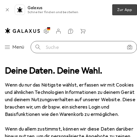
Galaxus
Zur App
Schneller finden und bestellen
Einstellungen
Kundenkonto
Vergleichslisten
Merklisten
Warenkorb
Navigation nach Kategorien
Menü
Suche
Bohrmaschine + Akkuschrauber
Deine Daten. Deine Wahl.
Einhell TE-CD 18/50
Zubehör
Wenn du nur das Nötigste wählst, erfassen wir mit Cookies
EUR
126,10
und ähnlichen Technologien Informationen zu deinem Gerät
Einhell
TE-CD 18/50
und deinem Nutzungsverhalten auf unserer Website. Diese
Schlagbohrschrauber
brauchen wir, um dir bspw. ein sicheres Login und
Basisfunktionen wie den Warenkorb zu ermöglichen.
Wenn du allem zustimmst, können wir diese Daten darüber
Zubehör für Einhell TE-CD 18/50
hinaus nutzen, um dir personalisierte Angebote zu zeigen,