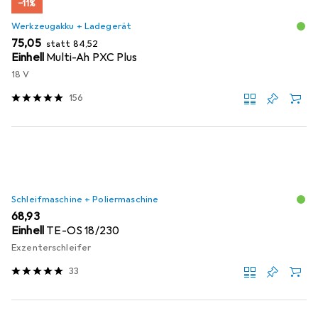
−11%
Werkzeugakku + Ladegerät
EUR
EUR
75,05
statt
84,52
Einhell
Multi-Ah PXC Plus
18 V
156
Schleifmaschine + Poliermaschine
EUR
68,93
Einhell
TE-OS 18/230
Exzenterschleifer
33