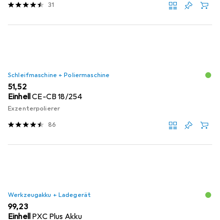
31
Schleifmaschine + Poliermaschine
EUR
51,52
Einhell
CE-CB 18/254
Exzenterpolierer
86
Werkzeugakku + Ladegerät
EUR
99,23
Einhell
PXC Plus Akku