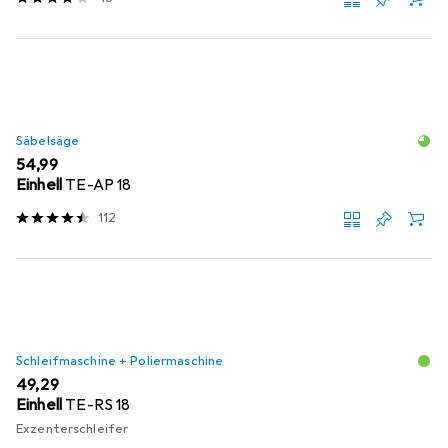
Säbelsäge
EUR
54,99
Einhell
TE-AP 18
112
Schleifmaschine + Poliermaschine
EUR
49,29
Einhell
TE-RS 18
Exzenterschleifer