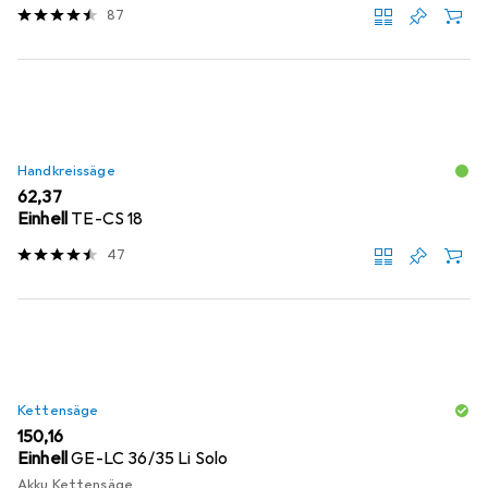
87
Handkreissäge
EUR
62,37
Einhell
TE-CS 18
47
Kettensäge
EUR
150,16
Einhell
GE-LC 36/35 Li Solo
Akku Kettensäge