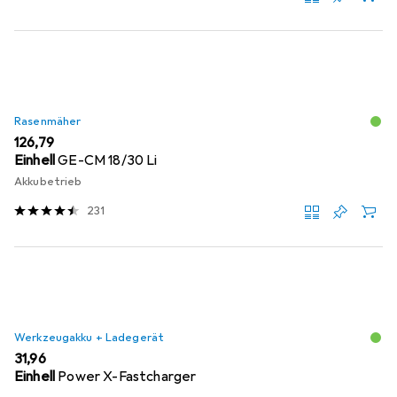
Rasenmäher
EUR
126,79
Einhell
GE-CM 18/30 Li
Akkubetrieb
231
Werkzeugakku + Ladegerät
EUR
31,96
Einhell
Power X-Fastcharger