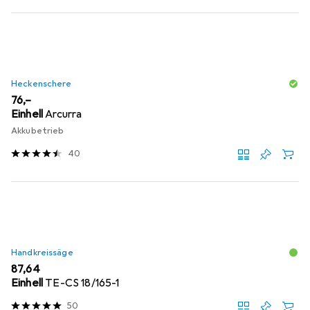
Heckenschere
EUR
76,–
Einhell
Arcurra
Akkubetrieb
40
Handkreissäge
EUR
87,64
Einhell
TE-CS 18/165-1
50