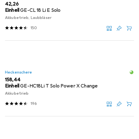
EUR
42,26
Einhell
GE-CL 18 Li E Solo
Akkubetrieb, Laubbläser
150
Heckenschere
EUR
158,44
Einhell
GE-HC18Li T Solo Power X Change
Akkubetrieb
196