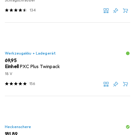
Schlagschrauber
134
Werkzeugakku + Ladegerät
EUR
69,95
Einhell
PXC Plus Twinpack
18 V
156
Heckenschere
EUR
181,89