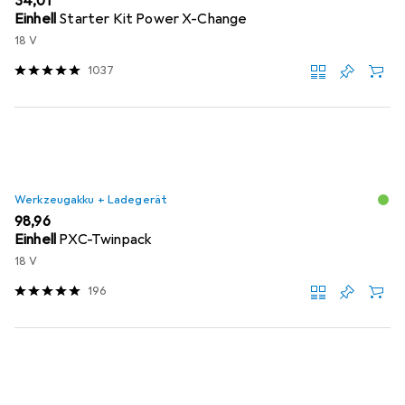
EUR
34,01
Einhell
Starter Kit Power X-Change
18 V
1037
Werkzeugakku + Ladegerät
EUR
98,96
Einhell
PXC-Twinpack
18 V
196