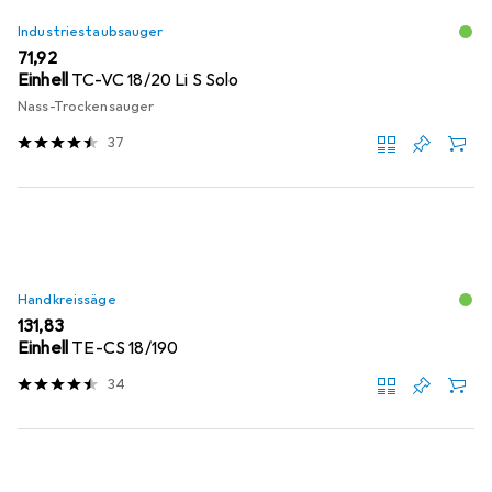
Industriestaubsauger
EUR
71,92
Einhell
TC-VC 18/20 Li S Solo
Nass-Trockensauger
37
Handkreissäge
EUR
131,83
Einhell
TE-CS 18/190
34