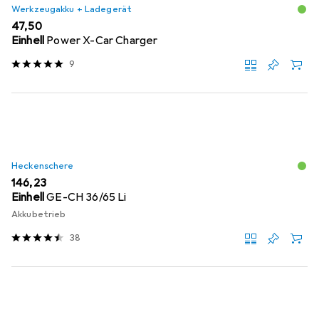
Werkzeugakku + Ladegerät
EUR
47,50
Einhell
Power X-Car Charger
9
Heckenschere
EUR
146,23
Einhell
GE-CH 36/65 Li
Akkubetrieb
38