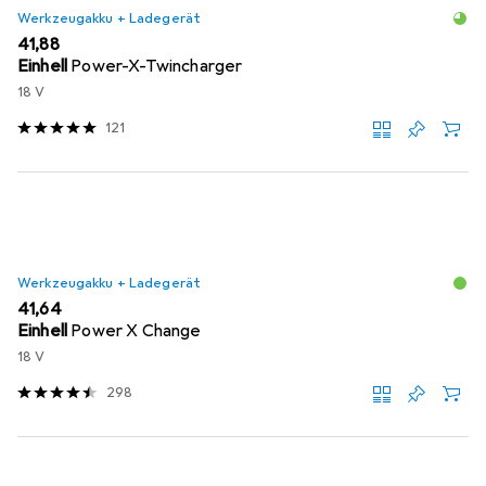
Werkzeugakku + Ladegerät
EUR
41,88
Einhell
Power-X-Twincharger
18 V
121
Werkzeugakku + Ladegerät
EUR
41,64
Einhell
Power X Change
18 V
298