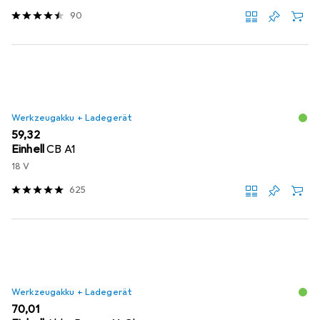
90
Werkzeugakku + Ladegerät
EUR
59,32
Einhell
CB A1
18 V
625
Werkzeugakku + Ladegerät
EUR
70,01