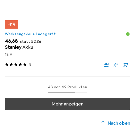
−11%
Werkzeugakku + Ladegerät
EUR
EUR
46,68
statt
52,36
Stanley
Akku
18 V
8
48 von 69 Produkten
Mehr anzeigen
Nach oben