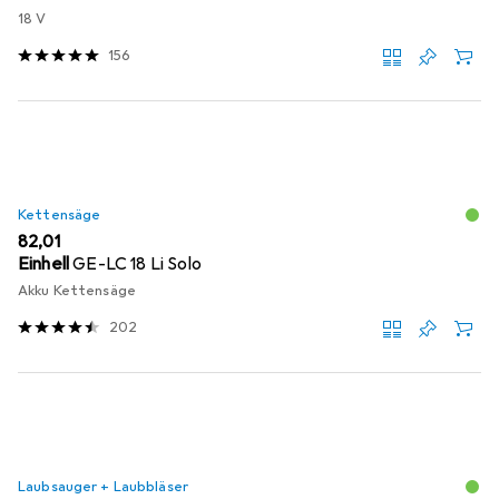
18 V
156
Kettensäge
EUR
82,01
Einhell
GE-LC 18 Li Solo
Akku Kettensäge
202
Laubsauger + Laubbläser