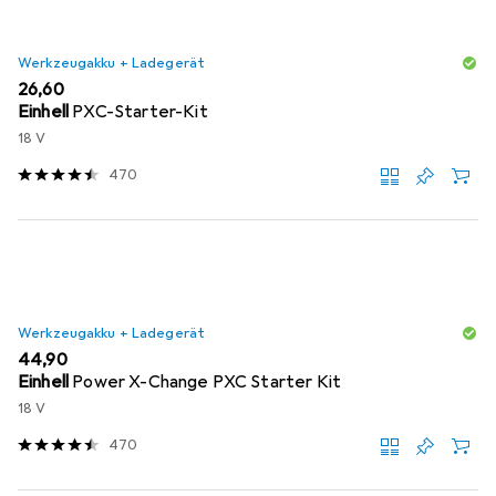
Werkzeugakku + Ladegerät
EUR
26,60
Einhell
PXC-Starter-Kit
18 V
470
Werkzeugakku + Ladegerät
EUR
44,90
Einhell
Power X-Change PXC Starter Kit
18 V
470