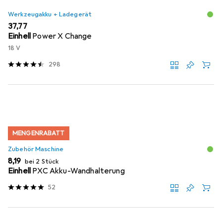
Werkzeugakku + Ladegerät
EUR
37,77
Einhell
Power X Change
18 V
298
MENGENRABATT
Zubehör Maschine
EUR
8,19
bei 2 Stück
Einhell
PXC Akku-Wandhalterung
52