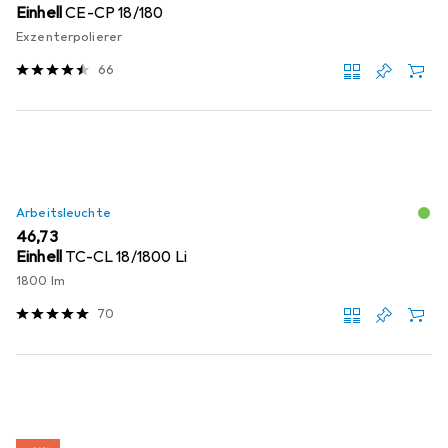
Einhell
CE-CP 18/180
Exzenterpolierer
66
Arbeitsleuchte
EUR
46,73
Einhell
TC-CL 18/1800 Li
1800 lm
70