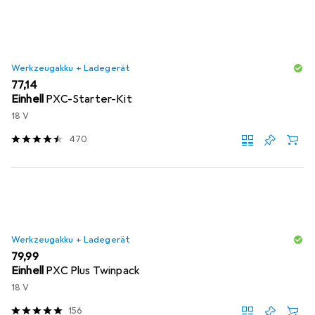
Werkzeugakku + Ladegerät
EUR
77,14
Einhell
PXC-Starter-Kit
18 V
470
Werkzeugakku + Ladegerät
EUR
79,99
Einhell
PXC Plus Twinpack
18 V
156