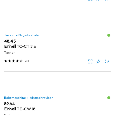
Tacker + Nagelpistole
EUR
48,45
Einhell
TC-CT 3.6
Tacker
63
Bohrmaschine + Akkuschrauber
EUR
89,64
Einhell
TE-CW 18