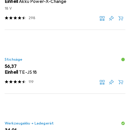
Einhell
Akku Power-X-Change
18 V
298
Stichsäge
EUR
56,37
Einhell
TE-JS 18
119
Werkzeugakku + Ladegerät