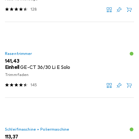
128
Rasentrimmer
EUR
141,43
Einhell
GE-CT 36/30 Li E Solo
Trimmfaden
145
Schleifmaschine + Poliermaschine
EUR
113,37