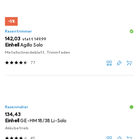
−5%
Rasentrimmer
EUR
EUR
142,03
statt
149,99
Einhell
Agillo Solo
Metallschneideblatt, Trimmfaden
77
Rasenmäher
EUR
134,43
Einhell
GE-HM 18/38 Li-Solo
Akkubetrieb
45