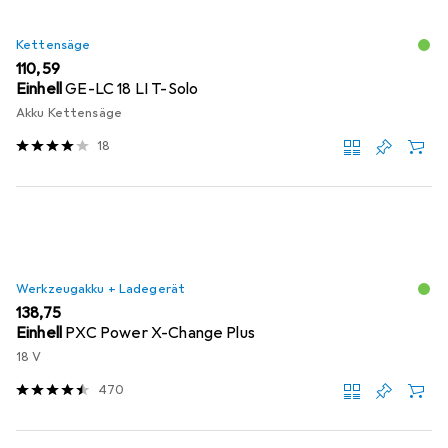
Kettensäge
EUR
110,59
Einhell
GE-LC 18 LI T-Solo
Akku Kettensäge
18
Werkzeugakku + Ladegerät
EUR
138,75
Einhell
PXC Power X-Change Plus
18 V
470