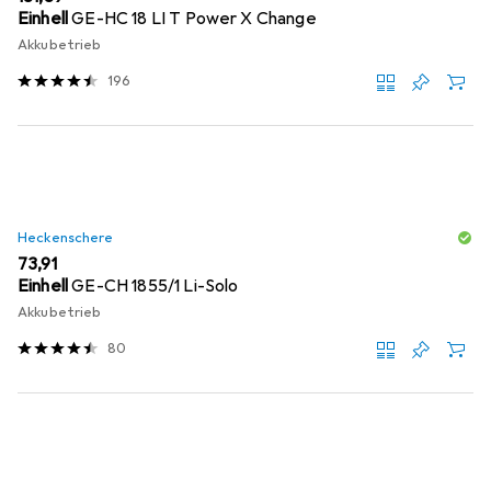
Einhell
GE-HC 18 LI T Power X Change
Akkubetrieb
196
Heckenschere
EUR
73,91
Einhell
GE-CH 1855/1 Li-Solo
Akkubetrieb
80