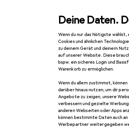
Suche
Deine Daten. D
Wenn du nur das Nötigste wählst, 
Navigation nach Kategorien
Gesamtsortiment
Baumarkt + Garten
Bauen + Renovie
Gesamtsortiment
Cookies und ähnlichen Technologi
zu deinem Gerät und deinem Nutz
Baumarkt + Garten
auf unserer Website. Diese brauch
bspw. ein sicheres Login und Basis
Bauen + Renovieren
Warenkorb zu ermöglichen.
Eisenwaren
Wenn du allem zustimmst, können 
Türbeschlag
darüber hinaus nutzen, um dir pers
Angebote zu zeigen, unsere Webs
Türband
verbessern und gezielte Werbung
anderen Webseiten oder Apps an
Türdichtung
EU
219
können bestimmte Daten auch an 
Fu
Türgriff +
Werbepartner weitergegeben we