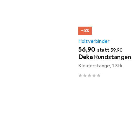
−5%
Holzverbinder
EUR
EUR
56,90
statt
59,90
Deka
Rundstangen
Kleiderstange, 1 Stk.