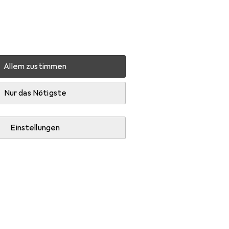
Einstellungen
Kundenkonto
Vergleichslisten
Merklisten
Warenkorb
Anmelden
Allem zustimmen
inder
Fuhr Basküle-Einsteckschlösser 298
Zubehör
Nur das Nötigste
Einstellungen