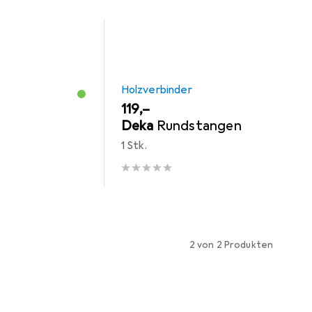
Holzverbinder
EUR
119,–
Deka
Rundstangen
1 Stk.
2 von 2 Produkten