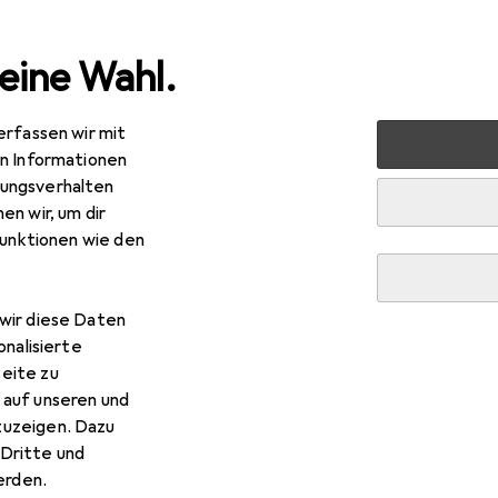
eine Wahl.
erfassen wir mit
ren
Eisenwaren
Türbeschlag
Türschloss + Schliesszyl
en Informationen
ungsverhalten
en wir, um dir
funktionen wie den
wir diese Daten
onalisierte
eite zu
 auf unseren und
zuzeigen. Dazu
R
,–
Dritte und
hr
Basküle-Einsteckschlösser 298
rden.