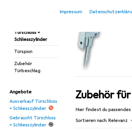
Türgarnitur
Ein
Impressum
Datenschutzerklär
Türöffner +
Türschliesser
Türschloss +
Schliesszylinder
Türspion
Zubehör
Türbeschlag
Zubehör für
Angebote
Ausverkauf Türschloss
+ Schliesszylinder
Hier findest du passendes
Gebraucht Türschloss
Sortieren nach
:
Relevanz
+ Schliesszylinder
Produktliste