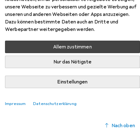
Hier findest du passendes Zubehör zum Produkt Fulterer
unsere Webseite zu verbessern und gezielte Werbung auf
Teilauszüge FR 2071 aus der Kategorie
unseren und anderen Webseiten oder Apps anzuzeigen.
Schubladenauszüge.
Dazu können bestimmte Daten auch an Dritte und
Relevanz
Werbepartner weitergegeben werden.
Produktliste
Allem zustimmen
Nur das Nötigste
Schubladenauszüge
EUR
25,90
Fulterer
Einzugs-Dämpfungs-Mechanik FR 8001 ECD
Einstellungen
1
Impressum
Datenschutzerklärung
Nach oben