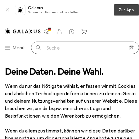
Galaxus
Zur App
Schneller finden und bestellen
Einstellungen
Kundenkonto
Vergleichslisten
Merklisten
Warenkorb
Navigation nach Kategorien
Menü
Suche
Deine Daten. Deine Wahl.
Schubladenauszüge
Fulterer Teilauszüge FR 2071
Zubehör
EUR
66,90
Wenn du nur das Nötigste wählst, erfassen wir mit Cookies
Fulterer
Teilauszüge FR 2071
und ähnlichen Technologien Informationen zu deinem Gerät
und deinem Nutzungsverhalten auf unserer Website. Diese
brauchen wir, um dir bspw. ein sicheres Login und
Zubehör für Fulterer Teilauszüge
Basisfunktionen wie den Warenkorb zu ermöglichen.
FR 2071
Wenn du allem zustimmst, können wir diese Daten darüber
hinaus nutzen, um dir personalisierte Angebote zu zeigen,