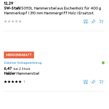
EUR
12,29
SW-Stahl
50113L Hammerstiel aus Eschenholz für 400 g
Hammerkopf I 310 mm Hammergriff Holz I Ersatzst
MENGENRABATT
Zubehör Schlagwerkzeug
EUR
6,47
bei 2 Stück
Halder
Hammerstiel
1