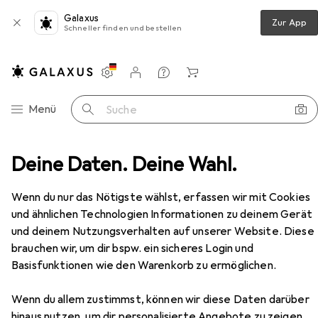
Galaxus
Zur App
Schneller finden und bestellen
Einstellungen
Kundenkonto
Vergleichslisten
Merklisten
Warenkorb
Navigation nach Kategorien
Menü
Suche
Deine Daten. Deine Wahl.
Hammer
Gedore 225 E-60 Nylonhammer Ø 60 mm
Zubehör
EUR
51,94
Wenn du nur das Nötigste wählst, erfassen wir mit Cookies
Gedore
225 E-60 Nylonhammer Ø 60
und ähnlichen Technologien Informationen zu deinem Gerät
mm
und deinem Nutzungsverhalten auf unserer Website. Diese
1340 g
brauchen wir, um dir bspw. ein sicheres Login und
Basisfunktionen wie den Warenkorb zu ermöglichen.
Zubehör für Gedore 225 E-60
Wenn du allem zustimmst, können wir diese Daten darüber
Nylonhammer Ø 60 mm
hinaus nutzen, um dir personalisierte Angebote zu zeigen,