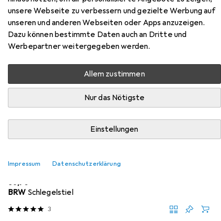
unsere Webseite zu verbessern und gezielte Werbung auf
Hier findest du passendes Zubehör zum Produkt Gedore
unseren und anderen Webseiten oder Apps anzuzeigen.
225 E-60 Nylonhammer Ø 60 mm aus der Kategorie
Dazu können bestimmte Daten auch an Dritte und
Zubehör Schlagwerkzeug.
Werbepartner weitergegeben werden.
Allem zustimmen
Beliebt
Gedore
Nur das Nötigste
Relevanz
Produktliste
Einstellungen
Impressum
Datenschutzerklärung
Zubehör Schlagwerkzeug
EUR
30,90
BRW
Schlegelstiel
3