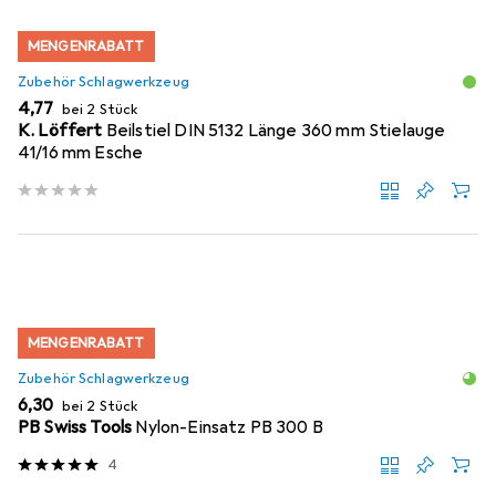
MENGENRABATT
Zubehör Schlagwerkzeug
EUR
4,77
bei 2 Stück
K. Löffert
Beilstiel DIN 5132 Länge 360 mm Stielauge
41/16 mm Esche
MENGENRABATT
Zubehör Schlagwerkzeug
EUR
6,30
bei 2 Stück
PB Swiss Tools
Nylon-Einsatz PB 300 B
4