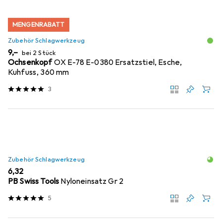
MENGENRABATT
Zubehör Schlagwerkzeug
EUR
9,–
bei 2 Stück
Ochsenkopf
OX E-78 E-0380 Ersatzstiel, Esche,
Kuhfuss, 360 mm
3
Zubehör Schlagwerkzeug
EUR
6,32
PB Swiss Tools
Nyloneinsatz Gr 2
5