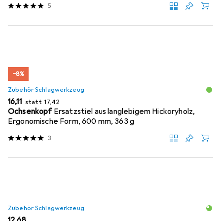
5
−8%
Zubehör Schlagwerkzeug
EUR
EUR
16,11
statt
17,42
Ochsenkopf
Ersatzstiel aus langlebigem Hickoryholz,
Ergonomische Form, 600 mm, 363 g
3
Zubehör Schlagwerkzeug
EUR
12,68