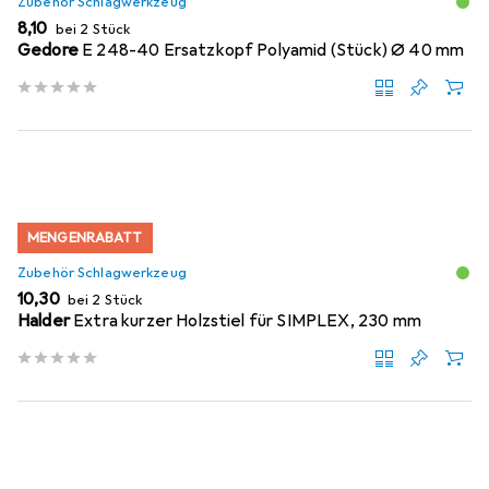
Zubehör Schlagwerkzeug
EUR
8,10
bei 2 Stück
Gedore
E 248-40 Ersatzkopf Polyamid (Stück) Ø 40 mm
MENGENRABATT
Zubehör Schlagwerkzeug
EUR
10,30
bei 2 Stück
Halder
Extra kurzer Holzstiel für SIMPLEX, 230 mm