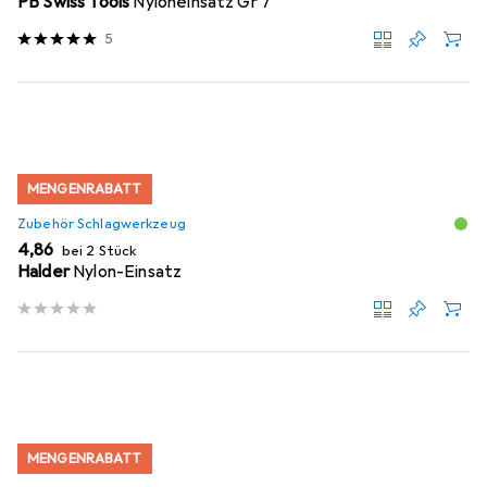
PB Swiss Tools
Nyloneinsatz Gr 7
5
MENGENRABATT
Zubehör Schlagwerkzeug
EUR
4,86
bei 2 Stück
Halder
Nylon-Einsatz
MENGENRABATT