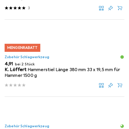
3
MENGENRABATT
Zubehör Schlagwerkzeug
EUR
4,91
bei 2 Stück
K. Löffert
Hammerstiel Länge 380 mm 33 x 19,5 mm für
Hammer 1500 g
Zubehör Schlagwerkzeug