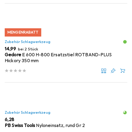
MENGENRABATT
Zubehör Schlagwerkzeug
EUR
14,99
bei 2 Stück
Gedore
E 600 H-800 Ersatzstiel ROTBAND-PLUS
Hickory 350 mm
Zubehör Schlagwerkzeug
EUR
6,28
PB Swiss Tools
Nyloneinsatz, rund Gr 2