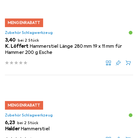
MENGENRABATT
Zubehör Schlagwerkzeug
EUR
3,40
bei 2 Stück
K. Löffert
Hammerstiel Länge 280 mm 19 x 11 mm für
Hammer 200 g Esche
MENGENRABATT
Zubehör Schlagwerkzeug
EUR
6,23
bei 2 Stück
Halder
Hammerstiel