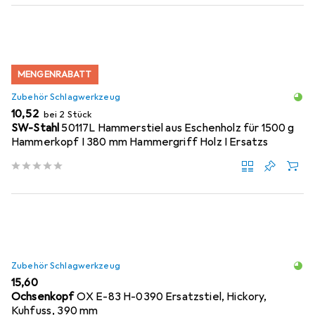
MENGENRABATT
Zubehör Schlagwerkzeug
EUR
10,52
bei 2 Stück
SW-Stahl
50117L Hammerstiel aus Eschenholz für 1500 g
Hammerkopf I 380 mm Hammergriff Holz I Ersatzs
Zubehör Schlagwerkzeug
EUR
15,60
Ochsenkopf
OX E-83 H-0390 Ersatzstiel, Hickory,
Kuhfuss, 390 mm