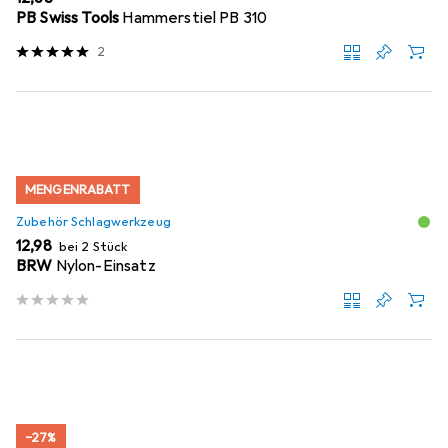
PB Swiss Tools
Hammerstiel PB 310
2
MENGENRABATT
Zubehör Schlagwerkzeug
EUR
12,98
bei 2 Stück
BRW
Nylon-Einsatz
−27%