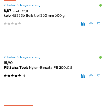
Zubehör Schlagwerkzeug
EUR
EUR
8,87
statt
12,11
kwb
453736 Beilstiel 360 mm 600 g
Zubehör Schlagwerkzeug
EUR
15,90
PB Swiss Tools
Nylon-Einsatz PB 300.C 5
4