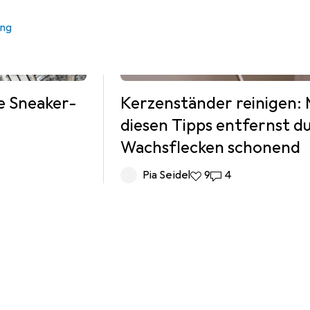
ung
e Sneaker-
Kerzenständer reinigen: 
diesen Tipps entfernst d
Wachsflecken schonend
mmentare
Pia Seidel
9 Likes
9
4 Kommentare
4