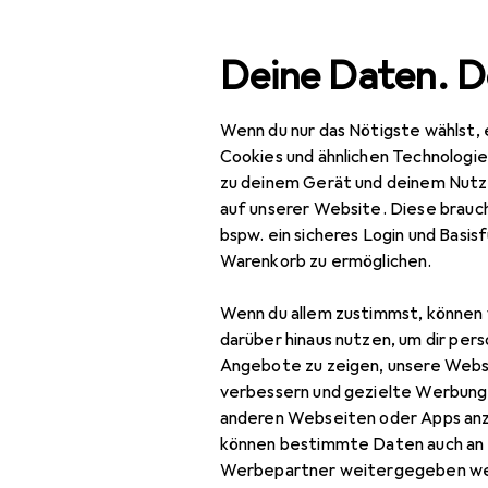
Suche
Deine Daten. D
Wenn du nur das Nötigste wählst, 
Navigation nach Kategorien
Gesamtsortiment
Bau
Gesamtsortiment
Cookies und ähnlichen Technologi
zu deinem Gerät und deinem Nutz
Hilfswerkze
Baumarkt + Garten
auf unserer Website. Diese brauch
bspw. ein sicheres Login und Basis
Werkzeug +
Warenkorb zu ermöglichen.
Werkstatt
Entdecken
Forum
Wenn du allem zustimmst, können 
Handwerkzeug
darüber hinaus nutzen, um dir pers
Ratgeber
Hilfswerkzeuge
Angebote zu zeigen, unsere Webs
verbessern und gezielte Werbung
Hebehilfe
anderen Webseiten oder Apps an
können bestimmte Daten auch an 
Kartuschenpistole +
Werbepartner weitergegeben we
Fettpresse