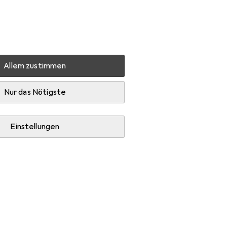
Einstellungen
Kundenkonto
Vergleichslisten
Merklisten
Warenkorb
Anmelden
Allem zustimmen
Hilfswerkzeuge
Nur das Nötigste
Einstellungen
Kaufberater