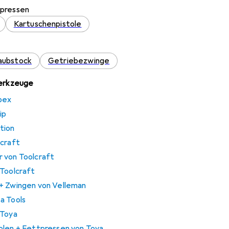
tpressen
Kartuschenpistole
aubstock
Getriebezwinge
werkzeuge
pex
ip
tion
lcraft
 von Toolcraft
 Toolcraft
+ Zwingen von Velleman
a Tools
 Toya
olen + Fettpressen von Toya