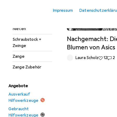
Kelle + Spachtel
Impressum
Datenschutzerklär
Lupe
Nieten
Nachgemacht: Di
Schraubstock +
Zwinge
Blumen von Asics
Zange
Laura Scholz
12 Likes
12
2 Ko
2
Zange Zubehör
Angebote
Ausverkauf
Hilfswerkzeuge
Gebraucht
Hilfswerkzeuge