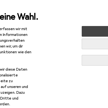
eine Wahl.
erfassen wir mit
markt + Garten
Werkzeug + Werkstatt
Handwerkzeug
en Informationen
ungsverhalten
uge
en wir, um dir
funktionen wie den
wir diese Daten
onalisierte
Ratgeber
eite zu
 auf unseren und
zuzeigen. Dazu
Dritte und
rden.