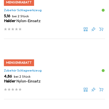
MENGENRABATT
Zubehör Schlagwerkzeug
EUR
5,16
bei 2 Stück
Halder
Nylon-Einsatz
MENGENRABATT
Zubehör Schlagwerkzeug
EUR
4,86
bei 2 Stück
Halder
Nylon-Einsatz