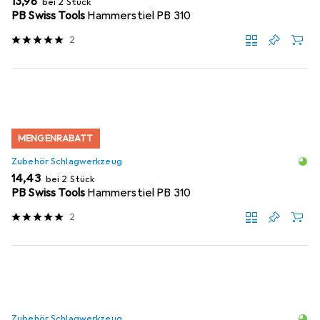
EUR
13,98
bei 2 Stück
PB Swiss Tools
Hammerstiel PB 310
2
MENGENRABATT
Zubehör Schlagwerkzeug
EUR
14,43
bei 2 Stück
PB Swiss Tools
Hammerstiel PB 310
2
Zubehör Schlagwerkzeug