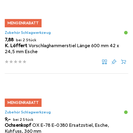
MENGENRABATT
Zubehör Schlagwerkzeug
EUR
7,88
bei 2 Stück
K. Löffert
Vorschlaghammerstiel Länge 600 mm 42 x
24,5 mm Esche
MENGENRABATT
Zubehör Schlagwerkzeug
EUR
9,–
bei 2 Stück
Ochsenkopf
OX E-78 E-0380 Ersatzstiel, Esche,
Kuhfuss, 360 mm