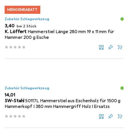
MENGENRABATT
Zubehör Schlagwerkzeug
EUR
3,40
bei 2 Stück
K. Löffert
Hammerstiel Länge 280 mm 19 x 11 mm für
Hammer 200 g Esche
Zubehör Schlagwerkzeug
EUR
14,01
SW-Stahl
50117L Hammerstiel aus Eschenholz für 1500 g
Hammerkopf I 380 mm Hammergriff Holz I Ersatzs