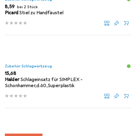
EUR
8,59
bei 2 Stück
Picard
Stiel zu Handfäustel
Zubehör Schlagwerkzeug
EUR
15,68
Halder
Schlageinsatz für SIMPLEX -
Schonhammer,d.60,Superplastik