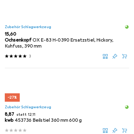
Zubehör Schlagwerkzeug
EUR
15,60
Ochsenkopf
OX E-83 H-0390 Ersatzstiel, Hickory,
Kuhfuss, 390 mm
3
−27%
Zubehör Schlagwerkzeug
EUR
EUR
8,87
statt
12,11
kwb
453736 Beilstiel 360 mm 600 g