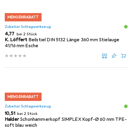
MENGENRABATT
Zubehör Schlagwerkzeug
EUR
4,77
bei 2 Stück
K. Löffert
Beilstiel DIN 5132 Länge 360 mm Stielauge
41/16 mm Esche
MENGENRABATT
Zubehör Schlagwerkzeug
EUR
10,51
bei 2 Stück
Halder
Schonhammerkopf SIMPLEX Kopf-Ø 60 mm TPE-
soft blau weich