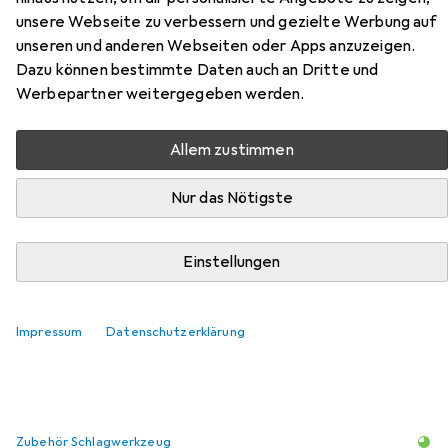
unsere Webseite zu verbessern und gezielte Werbung auf
Ø 80 mm, Hickorystiel,
unseren und anderen Webseiten oder Apps anzuzeigen.
Austauschbare Polyamid-Köpfe
Dazu können bestimmte Daten auch an Dritte und
Werbepartner weitergegeben werden.
Hier findest du passendes Zubehör zum Produkt Gedore
Rückschlagfreier Schonhammer, Ø 80 mm, Hickorystiel,
Allem zustimmen
Austauschbare Polyamid-Köpfe aus der Kategorie
Zubehör Schlagwerkzeug.
Nur das Nötigste
Beliebt
Gedore
Einstellungen
Relevanz
Impressum
Datenschutzerklärung
Produktliste
Zubehör Schlagwerkzeug