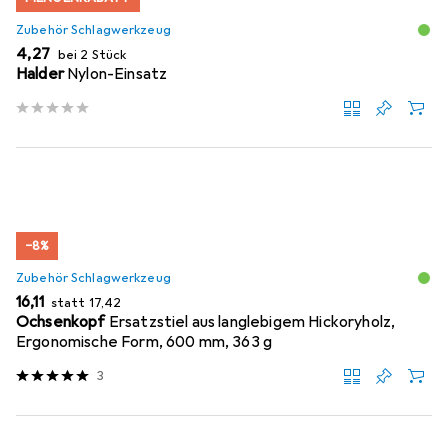
Zubehör Schlagwerkzeug
EUR
4,27
bei 2 Stück
Halder
Nylon-Einsatz
−8%
Zubehör Schlagwerkzeug
EUR
EUR
16,11
statt
17,42
Ochsenkopf
Ersatzstiel aus langlebigem Hickoryholz,
Ergonomische Form, 600 mm, 363 g
3