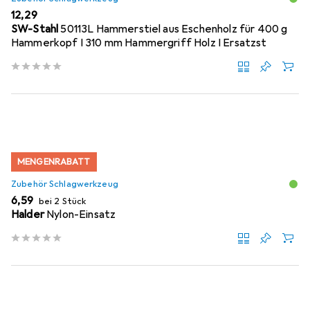
EUR
12,29
SW-Stahl
50113L Hammerstiel aus Eschenholz für 400 g
Hammerkopf I 310 mm Hammergriff Holz I Ersatzst
MENGENRABATT
Zubehör Schlagwerkzeug
EUR
6,59
bei 2 Stück
Halder
Nylon-Einsatz