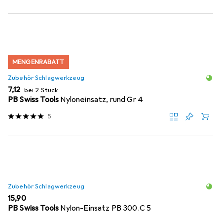
MENGENRABATT
Zubehör Schlagwerkzeug
EUR
7,12
bei 2 Stück
PB Swiss Tools
Nyloneinsatz, rund Gr 4
5
Zubehör Schlagwerkzeug
EUR
15,90
PB Swiss Tools
Nylon-Einsatz PB 300.C 5