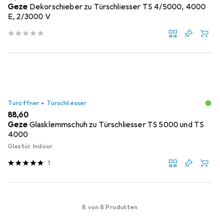
Geze
Dekorschieber zu Türschliesser TS 4/5000, 4000
E, 2/3000 V
Türöffner + Türschliesser
EUR
88,60
Geze
Glasklemmschuh zu Türschliesser TS 5000 und TS
4000
Glastür, Indoor
1
8 von 8 Produkten