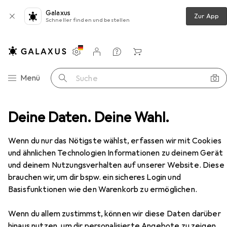
Galaxus
Zur App
Schneller finden und bestellen
Einstellungen
Kundenkonto
Vergleichslisten
Merklisten
Warenkorb
Navigation nach Kategorien
Menü
Suche
eschlag
Deine Daten. Deine Wahl.
Türöffner + Türschliesser
Geze TS 4000
Zubehör
EUR
93,05
Wenn du nur das Nötigste wählst, erfassen wir mit Cookies
Geze
TS 4000
und ähnlichen Technologien Informationen zu deinem Gerät
Glastür, Indoor
und deinem Nutzungsverhalten auf unserer Website. Diese
brauchen wir, um dir bspw. ein sicheres Login und
Basisfunktionen wie den Warenkorb zu ermöglichen.
Zubehör für Geze TS 4000
Wenn du allem zustimmst, können wir diese Daten darüber
Hier findest du passendes Zubehör zum Produkt Geze TS
hinaus nutzen, um dir personalisierte Angebote zu zeigen,