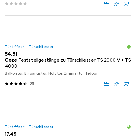
Türöffner + Türschliesser
EUR
54,51
Geze
Feststellgestänge zu Türschliesser TS 2000 V + TS
4000
Balkontür, Eingangstür, Holztür, Zimmertür, Indoor
25
Türöffner + Türschliesser
EUR
17,45