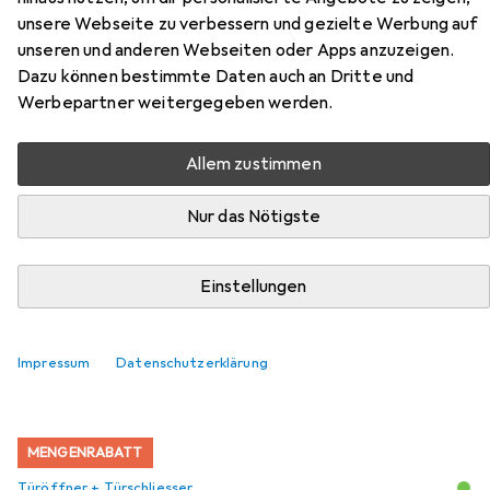
4000 aus der Kategorie Türöffner + Türschliesser.
unsere Webseite zu verbessern und gezielte Werbung auf
unseren und anderen Webseiten oder Apps anzuzeigen.
Relevanz
Dazu können bestimmte Daten auch an Dritte und
Produktliste
Werbepartner weitergegeben werden.
Allem zustimmen
Türöffner + Türschliesser
EUR
49,76
Nur das Nötigste
Geze
Feststellgestänge
Balkontür, Eingangstür, Holztür, Zimmertür, Indoor
Einstellungen
25
Impressum
Datenschutzerklärung
MENGENRABATT
Türöffner + Türschliesser