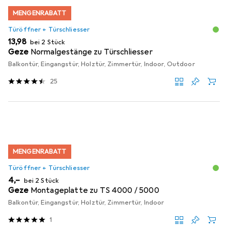
MENGENRABATT
Türöffner + Türschliesser
EUR
13,98
bei 2 Stück
Geze
Normalgestänge zu Türschliesser
Balkontür, Eingangstür, Holztür, Zimmertür, Indoor, Outdoor
25
MENGENRABATT
Türöffner + Türschliesser
EUR
4,–
bei 2 Stück
Geze
Montageplatte zu TS 4000 / 5000
Balkontür, Eingangstür, Holztür, Zimmertür, Indoor
1