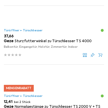
Türöffner + Türschliesser
EUR
37,66
Geze
Sturzfutterwinkel zu Türschliesser TS 4000
Balkontür, Eingangstür, Holztür, Zimmertür, Indoor
MENGENRABATT
Türöffner + Türschliesser
EUR
12,41
bei 2 Stück
Geze
Normalgestänge zu Türschliesser TS 2000 V + TS