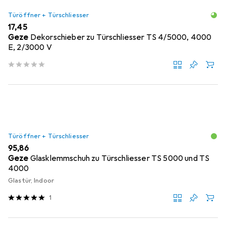
Türöffner + Türschliesser
EUR
17,45
Geze
Dekorschieber zu Türschliesser TS 4/5000, 4000
E, 2/3000 V
Türöffner + Türschliesser
EUR
95,86
Geze
Glasklemmschuh zu Türschliesser TS 5000 und TS
4000
Glastür, Indoor
1