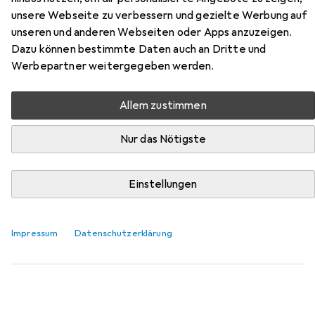
unsere Webseite zu verbessern und gezielte Werbung auf
Hier findest du passendes Zubehör zum Produkt Geze
unseren und anderen Webseiten oder Apps anzuzeigen.
Türschliesser TS 4000 aus der Kategorie Türöffner +
Dazu können bestimmte Daten auch an Dritte und
Türschliesser.
Werbepartner weitergegeben werden.
Relevanz
Produktliste
Allem zustimmen
Nur das Nötigste
Türöffner + Türschliesser
EUR
49,76
Einstellungen
Geze
Feststellgestänge
Balkontür, Eingangstür, Holztür, Zimmertür, Indoor
Impressum
Datenschutzerklärung
25