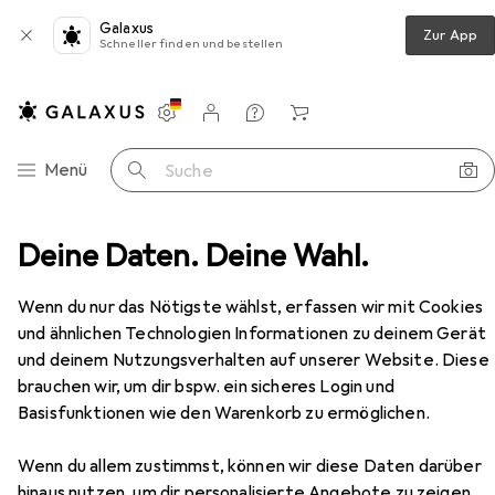
Galaxus
Zur App
Schneller finden und bestellen
Einstellungen
Kundenkonto
Vergleichslisten
Merklisten
Warenkorb
Navigation nach Kategorien
Menü
Suche
röffner + Türschliesser
Deine Daten. Deine Wahl.
Geze Türschliesser TS 4000
Zubehör
EUR
83,58
Wenn du nur das Nötigste wählst, erfassen wir mit Cookies
Geze
Türschliesser TS 4000
und ähnlichen Technologien Informationen zu deinem Gerät
Holztür, Objekttür, Zimmertür, Indoor
und deinem Nutzungsverhalten auf unserer Website. Diese
brauchen wir, um dir bspw. ein sicheres Login und
Basisfunktionen wie den Warenkorb zu ermöglichen.
Zubehör für Geze Türschliesser
TS 4000
Wenn du allem zustimmst, können wir diese Daten darüber
hinaus nutzen, um dir personalisierte Angebote zu zeigen,