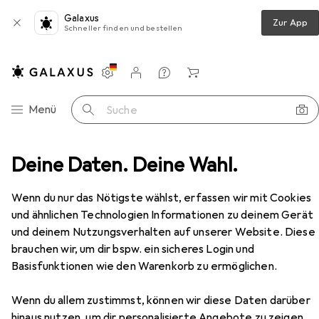
Galaxus
Zur App
Schneller finden und bestellen
Einstellungen
Kundenkonto
Vergleichslisten
Merklisten
Warenkorb
Navigation nach Kategorien
Menü
Suche
Türgriff + Türgarnitur
Deine Daten. Deine Wahl.
Glutz Drückerrosetten 5618 C
Zubehör
Wenn du nur das Nötigste wählst, erfassen wir mit Cookies
und ähnlichen Technologien Informationen zu deinem Gerät
und deinem Nutzungsverhalten auf unserer Website. Diese
brauchen wir, um dir bspw. ein sicheres Login und
EUR
30,90
Basisfunktionen wie den Warenkorb zu ermöglichen.
Glutz
Drückerrosetten 5618 C
Türrosette
Wenn du allem zustimmst, können wir diese Daten darüber
hinaus nutzen, um dir personalisierte Angebote zu zeigen,