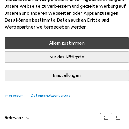
unsere Webseite zu verbessern und gezielte Werbung auf
unseren und anderen Webseiten oder Apps anzuzeigen.
Dazu können bestimmte Daten auch an Dritte und
Werbepartner weitergegeben werden.
Zubehör für Glutz
Allem zustimmen
Drückerrosetten 5618 C
Nur das Nötigste
Hier findest du passendes Zubehör zum Produkt Glutz
Drückerrosetten 5618 C aus den Kategorien Türgriff +
Einstellungen
Türgarnitur und Schrauben.
Impressum
Datenschutzerklärung
Beliebt
Türgriff + Türgarnitur
Glutz
Schrauben
Relevanz
Produktliste