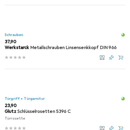
Schrauben
EUR
37,90
Werkstarck
Metallschrauben Linsensenkkopf DIN 966
Türgriff + Türgarnitur
EUR
23,90
Glutz
Schlüsselrosetten 5396 C
Türrosette