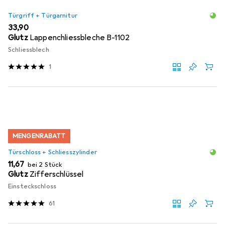
Türgriff + Türgarnitur
EUR
33,90
Glutz
Lappenchliessbleche B-1102
Schliessblech
1
MENGENRABATT
Türschloss + Schliesszylinder
EUR
11,67
bei 2 Stück
Glutz
Zifferschlüssel
Einsteckschloss
61