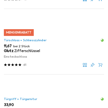
MENGENRABATT
Türschloss + Schliesszylinder
EUR
11,67
bei 2 Stück
Glutz
Zifferschlüssel
Einsteckschloss
61
Türgriff + Türgarnitur
EUR
33,90