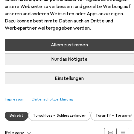
unsere Webseite zu verbessern und gezielte Werbung auf
unseren und anderen Webseiten oder Apps anzuzeigen.
Dazu können bestimmte Daten auch an Dritte und
Werbepartner weitergegeben werden.
Allem zustimmen
Zubehör für Glutz
Nur das Nötigste
Einsteckschlösser 1106
Einstellungen
Hier findest du passendes Zubehör zum Produkt Glutz
Einsteckschlösser 1106 aus den Kategorien Türschloss +
Schliesszylinder und Türgriff + Türgarnitur.
Impressum
Datenschutzerklärung
Beliebt
Türschloss + Schliesszylinder
Türgriff + Türgarnit
Relevanz