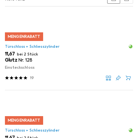
Produktliste
MENGENRABATT
Türschloss + Schliesszylinder
EUR
11,67
bei 2 Stück
Glutz
Nr. 128
Einsteckschloss
19
MENGENRABATT
Türschloss + Schliesszylinder
EUR
11,67