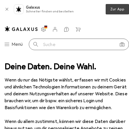
Galaxus
Zur App
Schneller finden und bestellen
Einstellungen
Kundenkonto
Vergleichslisten
Merklisten
Warenkorb
Navigation nach Kategorien
Menü
Suche
chloss + Schliesszylinder
Deine Daten. Deine Wahl.
Glutz Einsteckschlösser 1106
Zubehör
Wenn du nur das Nötigste wählst, erfassen wir mit Cookies
und ähnlichen Technologien Informationen zu deinem Gerät
und deinem Nutzungsverhalten auf unserer Website. Diese
brauchen wir, um dir bspw. ein sicheres Login und
Basisfunktionen wie den Warenkorb zu ermöglichen.
EUR
109,–
Glutz
Einsteckschlösser 1106
Wenn du allem zustimmst, können wir diese Daten darüber
Einsteckschloss
hinaus nutzen, um dir personalisierte Angebote zu zeigen,