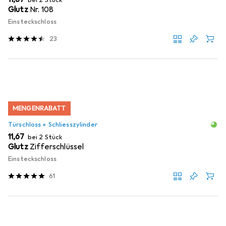
bei 2 Stück
Glutz
Nr. 108
Einsteckschloss
23
MENGENRABATT
Türschloss + Schliesszylinder
EUR
11,67
bei 2 Stück
Glutz
Zifferschlüssel
Einsteckschloss
61