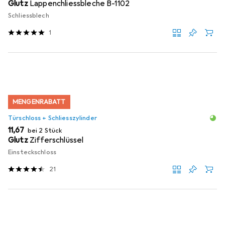
Glutz
Lappenchliessbleche B-1102
Schliessblech
1
MENGENRABATT
Türschloss + Schliesszylinder
EUR
11,67
bei 2 Stück
Glutz
Zifferschlüssel
Einsteckschloss
21