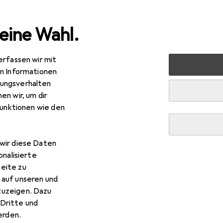
eine Wahl.
erfassen wir mit
ovieren
Eisenwaren
Türbeschlag
Türband
Glutz O
en Informationen
ungsverhalten
en wir, um dir
funktionen wie den
R
,90
utz
Objektbänder mit Kugellagern für Holzzargen
wir diese Daten
onalisierte
eite zu
 auf unseren und
zuzeigen. Dazu
Dritte und
 Glutz Objektbänder mit Kug
rden.