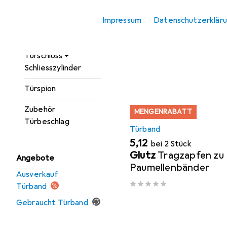
Türgarnitur
Impressum
Datenschutzerklär
Hier findest du passendes
Türöffner +
Türschliesser
Sortieren nach
:
Relevanz
Türschloss +
Produktliste
Schliesszylinder
Türspion
Zubehör
MENGENRABATT
Türbeschlag
Türband
EUR
5,12
bei 2 Stück
Glutz
Tragzapfen zu
Angebote
Paumellenbänder
Ausverkauf
Türband
Gebraucht Türband