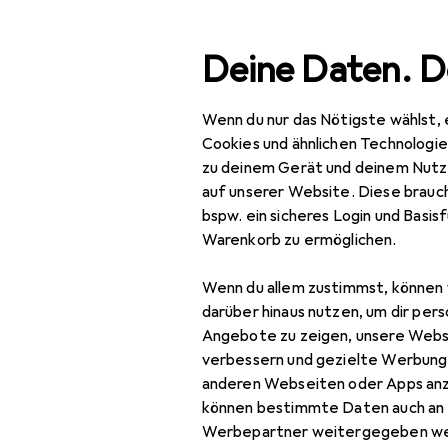
Suche
Deine Daten. D
Wenn du nur das Nötigste wählst, 
Navigation nach Kategorien
Gesamtsortiment
Baumarkt + Garten
Bauen + Ren
Gesamtsortiment
Cookies und ähnlichen Technologi
zu deinem Gerät und deinem Nutz
Baumarkt + Garten
auf unserer Website. Diese brauch
bspw. ein sicheres Login und Basis
Bauen + Renovieren
Warenkorb zu ermöglichen.
EU
34
Eisenwaren
Gl
Wenn du allem zustimmst, können 
Türbeschlag
darüber hinaus nutzen, um dir pers
Angebote zu zeigen, unsere Webs
Türband
verbessern und gezielte Werbung
anderen Webseiten oder Apps an
Türdichtung
können bestimmte Daten auch an 
Türgriff +
Zubehör für
Werbepartner weitergegeben we