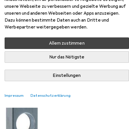
unsere Webseite zu verbessern und gezielte Werbung auf
unseren und anderen Webseiten oder Apps anzuzeigen.
Dazu können bestimmte Daten auch an Dritte und
Werbepartner weitergegeben werden.
Allem zustimmen
Nur das Nötigste
EUR
209,–
Glutz
Schutztürschilder aussen 52102
Türschildgarnitur
Einstellungen
Impressum
Datenschutzerklärung