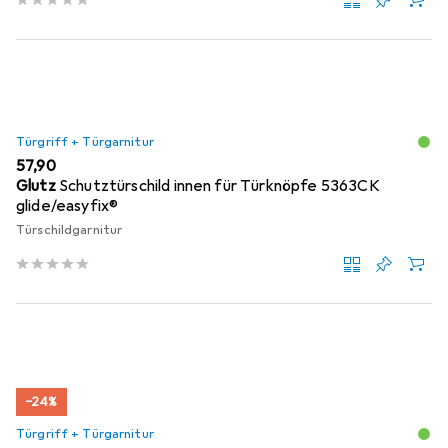
Türgriff + Türgarnitur
EUR
57,90
Glutz
Schutztürschild innen für Türknöpfe 5363CK
glide/easyfix®
Türschildgarnitur
−24%
Türgriff + Türgarnitur