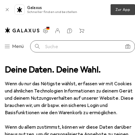
Galaxus
Zur App
Schneller finden und bestellen
Einstellungen
Kundenkonto
Vergleichslisten
Merklisten
Warenkorb
Navigation nach Kategorien
Menü
Suche
f + Türgarnitur
Deine Daten. Deine Wahl.
Glutz Schutztürschilder aussen 52102
Zubehör
Wenn du nur das Nötigste wählst, erfassen wir mit Cookies
und ähnlichen Technologien Informationen zu deinem Gerät
und deinem Nutzungsverhalten auf unserer Website. Diese
brauchen wir, um dir bspw. ein sicheres Login und
Basisfunktionen wie den Warenkorb zu ermöglichen.
Wenn du allem zustimmst, können wir diese Daten darüber
hinaus nutzen, um dir personalisierte Angebote zu zeigen,