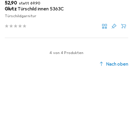
EUR
EUR
52,90
statt
69,90
Glutz
Türschild innen 5363C
Türschildgarnitur
4 von 4 Produkten
Nach oben