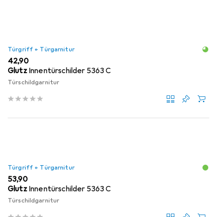
Produktliste
Türgriff + Türgarnitur
EUR
42,90
Glutz
Innentürschilder 5363 C
Türschildgarnitur
Türgriff + Türgarnitur
EUR
53,90
Glutz
Innentürschilder 5363 C
Türschildgarnitur