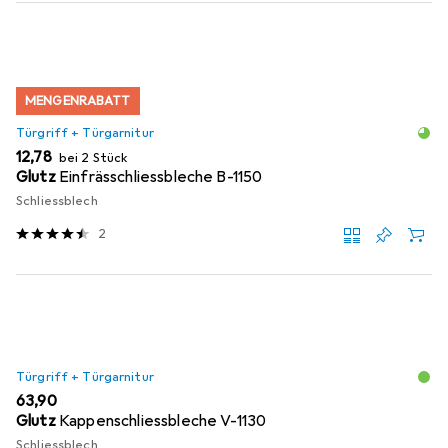
MENGENRABATT
Türgriff + Türgarnitur
EUR
12,78
bei 2 Stück
Glutz
Einfrässchliessbleche B-1150
Schliessblech
2
Türgriff + Türgarnitur
EUR
63,90
Glutz
Kappenschliessbleche V-1130
Schliessblech