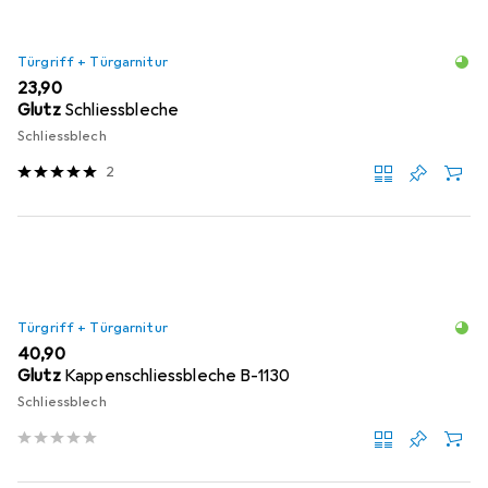
Türgriff + Türgarnitur
EUR
23,90
Glutz
Schliessbleche
Schliessblech
2
Türgriff + Türgarnitur
EUR
40,90
Glutz
Kappenschliessbleche B-1130
Schliessblech