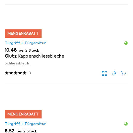
MENGENRABATT
Türgriff + Türgarnitur
EUR
10,48
bei 2 Stück
Glutz
Kappenschliessbleche
Schliessblech
3
MENGENRABATT
Türgriff + Türgarnitur
EUR
8,52
bei 2 Stück