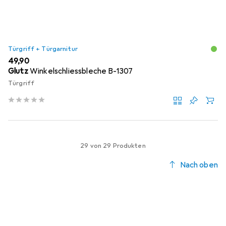
Türgriff + Türgarnitur
EUR
49,90
Glutz
Winkelschliessbleche B-1307
Türgriff
29 von 29 Produkten
Nach oben