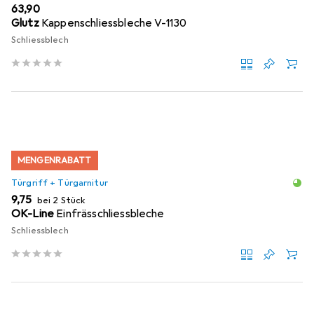
EUR
63,90
Glutz
Kappenschliessbleche V-1130
Schliessblech
MENGENRABATT
Türgriff + Türgarnitur
EUR
9,75
bei 2 Stück
OK-Line
Einfrässchliessbleche
Schliessblech