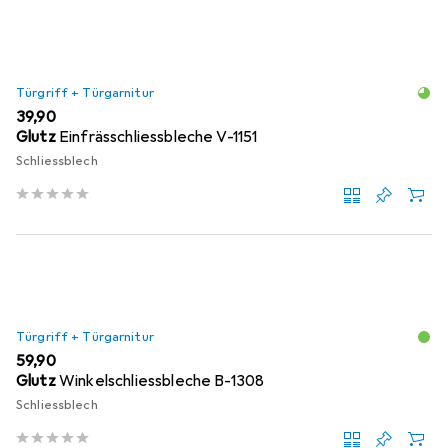
Türgriff + Türgarnitur
EUR
39,90
Glutz
Einfrässchliessbleche V-1151
Schliessblech
Türgriff + Türgarnitur
EUR
59,90
Glutz
Winkelschliessbleche B-1308
Schliessblech