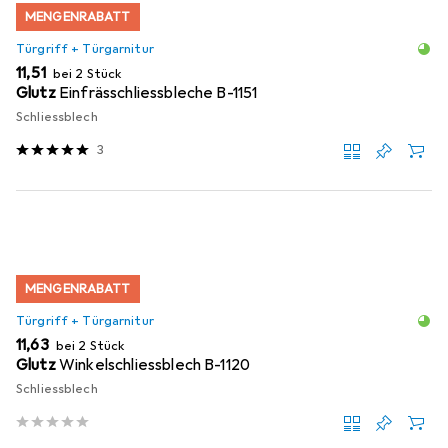
MENGENRABATT
Türgriff + Türgarnitur
EUR
11,51
bei 2 Stück
Glutz
Einfrässchliessbleche B-1151
Schliessblech
3
MENGENRABATT
Türgriff + Türgarnitur
EUR
11,63
bei 2 Stück
Glutz
Winkelschliessblech B-1120
Schliessblech