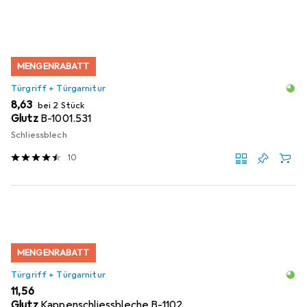
Produktliste
MENGENRABATT
Türgriff + Türgarnitur
EUR
8,63
bei 2 Stück
Glutz
B-1001.531
Schliessblech
10
MENGENRABATT
Türgriff + Türgarnitur
EUR
11,56
Glutz
Kappenschliessbleche B-1102