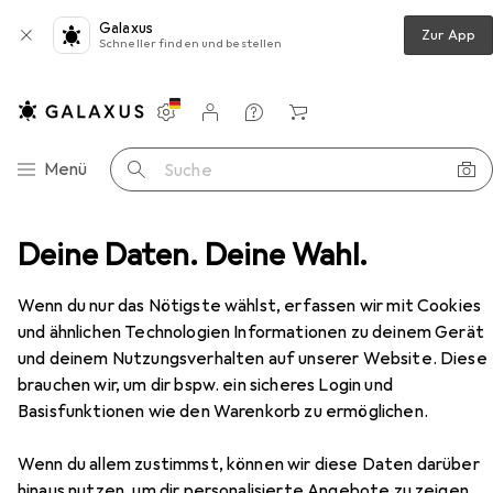
Galaxus
Zur App
Schneller finden und bestellen
Einstellungen
Kundenkonto
Vergleichslisten
Merklisten
Warenkorb
Navigation nach Kategorien
Menü
Suche
iesszylinder
Deine Daten. Deine Wahl.
Glutz Sicherheits-Einsteckschlösser 1107
Zubehör
Wenn du nur das Nötigste wählst, erfassen wir mit Cookies
und ähnlichen Technologien Informationen zu deinem Gerät
und deinem Nutzungsverhalten auf unserer Website. Diese
brauchen wir, um dir bspw. ein sicheres Login und
EUR
129,–
Basisfunktionen wie den Warenkorb zu ermöglichen.
Glutz
Sicherheits-Einsteckschlösser
1107
Wenn du allem zustimmst, können wir diese Daten darüber
Einsteckschloss
hinaus nutzen, um dir personalisierte Angebote zu zeigen,