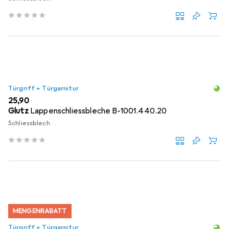
Türgriff + Türgarnitur
EUR
25,90
Glutz
Lappenschliessbleche B-1001.440.20
Schliessblech
MENGENRABATT
Türgriff + Türgarnitur