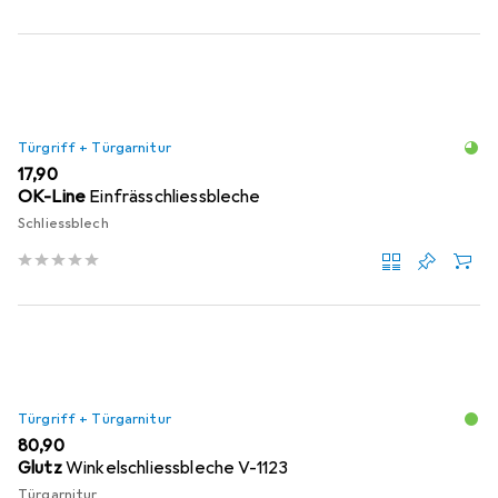
Türgriff + Türgarnitur
EUR
17,90
OK-Line
Einfrässchliessbleche
Schliessblech
Türgriff + Türgarnitur
EUR
80,90
Glutz
Winkelschliessbleche V-1123
Türgarnitur