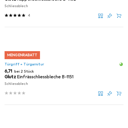
Schliessblech
4
MENGENRABATT
Türgriff + Türgarnitur
EUR
6,71
bei 2 Stück
Glutz
Einfrässchliessbleche B-1151
Schliessblech