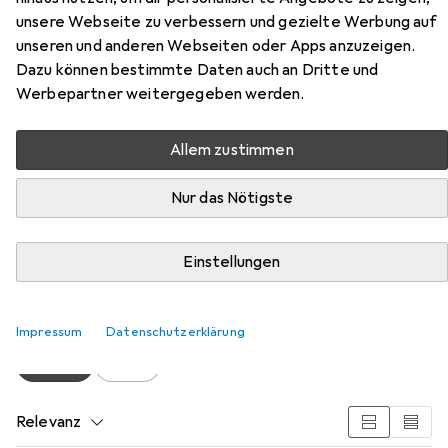
unsere Webseite zu verbessern und gezielte Werbung auf
unseren und anderen Webseiten oder Apps anzuzeigen.
Dazu können bestimmte Daten auch an Dritte und
Werbepartner weitergegeben werden.
Allem zustimmen
Zubehör für Glutz Sicherheits-
Einsteckschlösser 1107
Nur das Nötigste
Hier findest du passendes Zubehör zum Produkt Glutz
Einstellungen
Sicherheits-Einsteckschlösser 1107 aus der Kategorie
Türgriff + Türgarnitur.
Impressum
Datenschutzerklärung
Beliebt
Glutz
Relevanz