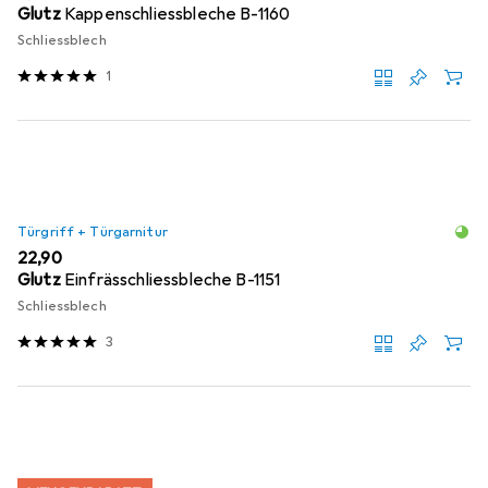
Glutz
Kappenschliessbleche B-1160
Schliessblech
1
Türgriff + Türgarnitur
EUR
22,90
Glutz
Einfrässchliessbleche B-1151
Schliessblech
3