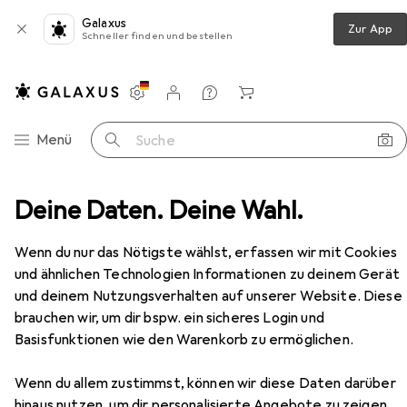
Galaxus
Zur App
Schneller finden und bestellen
Einstellungen
Kundenkonto
Vergleichslisten
Merklisten
Warenkorb
Navigation nach Kategorien
Menü
Suche
ag
Deine Daten. Deine Wahl.
Möbelgriff
Hager Zierbeschläge Möbelknöpfe
Zubehör
Wenn du nur das Nötigste wählst, erfassen wir mit Cookies
EUR
20,90
und ähnlichen Technologien Informationen zu deinem Gerät
Hager Zierbeschläge
Möbelknöpfe
und deinem Nutzungsverhalten auf unserer Website. Diese
brauchen wir, um dir bspw. ein sicheres Login und
Basisfunktionen wie den Warenkorb zu ermöglichen.
Wenn du allem zustimmst, können wir diese Daten darüber
Zubehör für Hager Zierbeschläge
hinaus nutzen, um dir personalisierte Angebote zu zeigen,