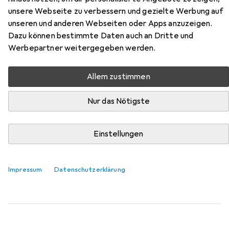
Möbelknöpfe
unsere Webseite zu verbessern und gezielte Werbung auf
unseren und anderen Webseiten oder Apps anzuzeigen.
Hier findest du passendes Zubehör zum Produkt Hager
Dazu können bestimmte Daten auch an Dritte und
Zierbeschläge Möbelknöpfe aus der Kategorie
Werbepartner weitergegeben werden.
Möbelgriff.
Allem zustimmen
Relevanz
Produktliste
Nur das Nötigste
Einstellungen
Möbelgriff
EUR
38,90
Werkstarck
Möbelgriffschrauben
Impressum
Datenschutzerklärung
2