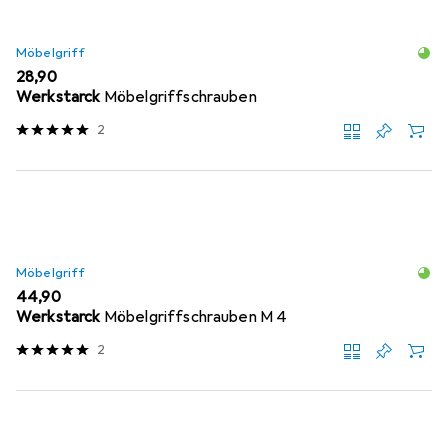
Möbelgriff
EUR
28,90
Werkstarck
Möbelgriffschrauben
2
Möbelgriff
EUR
44,90
Werkstarck
Möbelgriffschrauben M 4
2