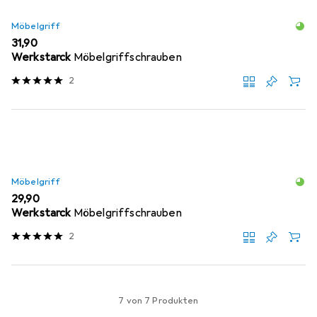
Möbelgriff
EUR
31,90
Werkstarck
Möbelgriffschrauben
2
Möbelgriff
EUR
29,90
Werkstarck
Möbelgriffschrauben
2
7 von 7 Produkten