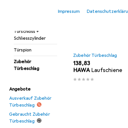
Türgarnitur
Sortieren nach
:
Relevanz
Impressum
Datenschutzerklär
Türöffner +
Produktliste
Türschliesser
Türschloss +
Schliesszylinder
Türspion
Zubehör Türbeschlag
Zubehör
EUR
138,83
Türbeschlag
HAWA
Laufschiene
Angebote
Ausverkauf Zubehör
Türbeschlag
Gebraucht Zubehör
Türbeschlag