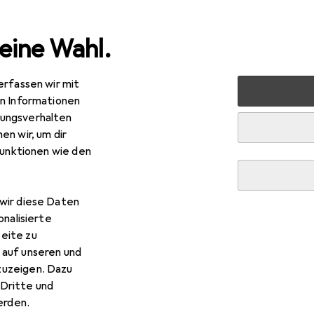
eine Wahl.
erfassen wir mit
Eisenwaren
Türbeschlag
Zubehör Türbeschlag
HAWA 
en Informationen
ungsverhalten
en wir, um dir
funktionen wie den
R
,90
AWA
Schiebetürbeschläge -CLIPO 15 H, Forslide
wir diese Daten
onalisierte
eite zu
 auf unseren und
 HAWA Schiebetürbeschläge 
zuzeigen. Dazu
Dritte und
rden.
 Zubehör zum Produkt HAWA Schiebetürbeschläge -CLIPO 15 H,