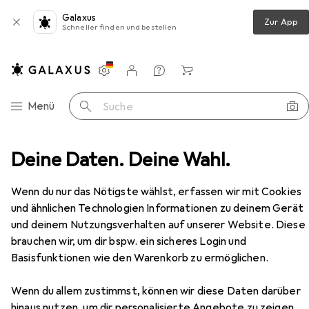
Galaxus
Zur App
Schneller finden und bestellen
Einstellungen
Kundenkonto
Vergleichslisten
Merklisten
Warenkorb
Navigation nach Kategorien
Menü
Suche
HAWA Schiebetürbeschläge -COMBINO 50 H FS, Forslide
Deine Daten. Deine Wahl.
Zubehör
Wenn du nur das Nötigste wählst, erfassen wir mit Cookies
EUR
322,81
und ähnlichen Technologien Informationen zu deinem Gerät
HAWA
Schiebetürbeschläge -
COMBINO 50 H FS, Forslide
und deinem Nutzungsverhalten auf unserer Website. Diese
brauchen wir, um dir bspw. ein sicheres Login und
Basisfunktionen wie den Warenkorb zu ermöglichen.
Zubehör für HAWA
Wenn du allem zustimmst, können wir diese Daten darüber
hinaus nutzen, um dir personalisierte Angebote zu zeigen,