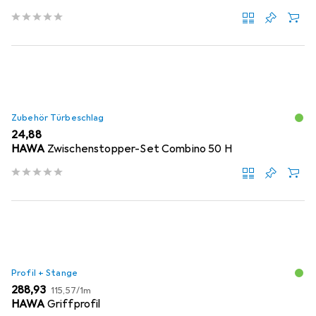
Zubehör Türbeschlag
EUR
24,88
HAWA
Zwischenstopper-Set Combino 50 H
Profil + Stange
EUR
EUR
288,93
115,57
/
1m
HAWA
Griffprofil