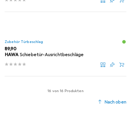
Zubehör Türbeschlag
EUR
89,90
HAWA
Schiebetür-Ausrichtbeschläge
16 von 16 Produkten
Nach oben