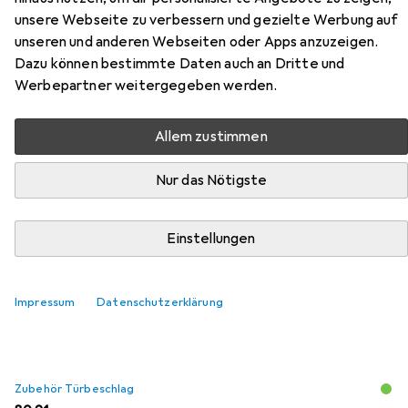
Schiebetürbeschläge -COMBINO
unsere Webseite zu verbessern und gezielte Werbung auf
50 H FS, Forslide
unseren und anderen Webseiten oder Apps anzuzeigen.
Dazu können bestimmte Daten auch an Dritte und
Werbepartner weitergegeben werden.
Hier findest du passendes Zubehör zum Produkt HAWA
Schiebetürbeschläge -COMBINO 50 H FS, Forslide aus
den Kategorien Zubehör Türbeschlag,
Allem zustimmen
Schubladenauszüge und Profil + Stange.
Nur das Nötigste
Beliebt
Zubehör Türbeschlag
Schubladenauszüge
Pro
Einstellungen
Relevanz
Impressum
Datenschutzerklärung
Produktliste
Zubehör Türbeschlag