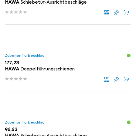
HAWA
Schiebetür-Ausrichtbeschläge
Zubehör Türbeschlag
EUR
177,23
HAWA
Doppelführungsschienen
Zubehör Türbeschlag
EUR
96,63
HAWA
Schiebetür-Ausrichtbeschläge