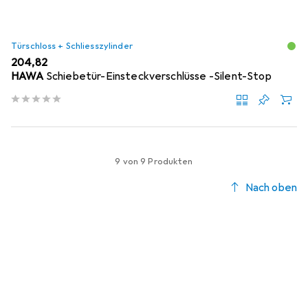
Türschloss + Schliesszylinder
EUR
204,82
HAWA
Schiebetür-Einsteckverschlüsse -Silent-Stop
9 von 9 Produkten
Nach oben