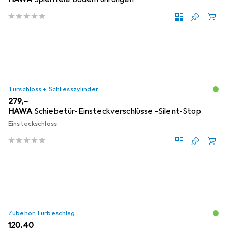
Türschloss + Schliesszylinder
EUR
279,–
HAWA
Schiebetür-Einsteckverschlüsse -Silent-Stop
Einsteckschloss
Zubehör Türbeschlag
EUR
120,40