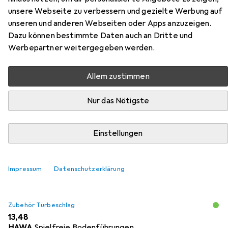
Schiebetürbeschläge -Junior
unsere Webseite zu verbessern und gezielte Werbung auf
40/Z
unseren und anderen Webseiten oder Apps anzuzeigen.
Dazu können bestimmte Daten auch an Dritte und
Werbepartner weitergegeben werden.
Hier findest du passendes Zubehör zum Produkt HAWA
Schiebetürbeschläge -Junior 40/Z aus den Kategorien
Zubehör Türbeschlag und Türschloss + Schliesszylinder.
Allem zustimmen
Nur das Nötigste
Beliebt
Zubehör Türbeschlag
Türschloss + Schliesszylinde
Einstellungen
Relevanz
Produktliste
Impressum
Datenschutzerklärung
Zubehör Türbeschlag
EUR
13,48
HAWA
Spielfreie Bodenführungen