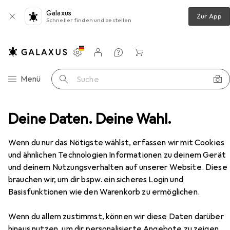
Galaxus
Zur App
Schneller finden und bestellen
Einstellungen
Kundenkonto
Vergleichslisten
Merklisten
Warenkorb
Navigation nach Kategorien
Menü
Suche
Türbeschlag
Deine Daten. Deine Wahl.
HAWA Schiebetürbeschläge -Junior 40/Z
Zubehör
Wenn du nur das Nötigste wählst, erfassen wir mit Cookies
EUR
228,23
und ähnlichen Technologien Informationen zu deinem Gerät
HAWA
Schiebetürbeschläge -Junior
40/Z
und deinem Nutzungsverhalten auf unserer Website. Diese
brauchen wir, um dir bspw. ein sicheres Login und
Basisfunktionen wie den Warenkorb zu ermöglichen.
Zubehör für HAWA
Wenn du allem zustimmst, können wir diese Daten darüber
hinaus nutzen, um dir personalisierte Angebote zu zeigen,