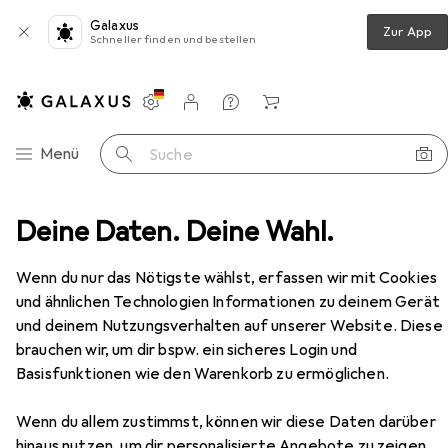
Galaxus
Zur App
Schneller finden und bestellen
Einstellungen
Kundenkonto
Vergleichslisten
Merklisten
Warenkorb
Navigation nach Kategorien
Menü
Suche
beschlag
Deine Daten. Deine Wahl.
HAWA Schiebetürbeschläge -PORTA 40 GE
Zubehör
Wenn du nur das Nötigste wählst, erfassen wir mit Cookies
EUR
269,–
und ähnlichen Technologien Informationen zu deinem Gerät
HAWA
Schiebetürbeschläge -PORTA
40 GE
und deinem Nutzungsverhalten auf unserer Website. Diese
brauchen wir, um dir bspw. ein sicheres Login und
Basisfunktionen wie den Warenkorb zu ermöglichen.
Zubehör für HAWA
Wenn du allem zustimmst, können wir diese Daten darüber
hinaus nutzen, um dir personalisierte Angebote zu zeigen,