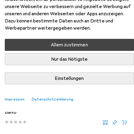
Schiebetürbeschläge -PORTA 40
unsere Webseite zu verbessern und gezielte Werbung auf
GE
unseren und anderen Webseiten oder Apps anzuzeigen.
Dazu können bestimmte Daten auch an Dritte und
Werbepartner weitergegeben werden.
Hier findest du passendes Zubehör zum Produkt HAWA
Schiebetürbeschläge -PORTA 40 GE aus der Kategorie
Zubehör Türbeschlag.
Allem zustimmen
Relevanz
Nur das Nötigste
Produktliste
Einstellungen
Zubehör Türbeschlag
Impressum
Datenschutzerklärung
EUR
54,85
HAWA
Dämpfungseinheit -CLIPO 26/36, Porta 40 GE +
Banio