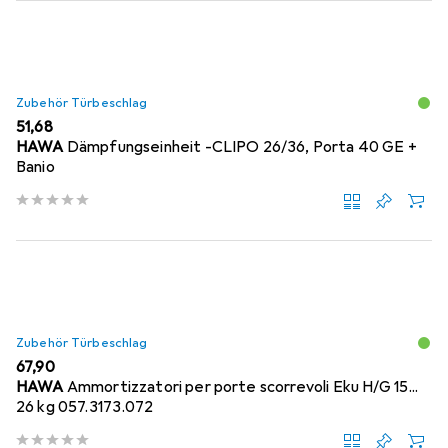
Zubehör Türbeschlag
EUR
51,68
HAWA
Dämpfungseinheit -CLIPO 26/36, Porta 40 GE +
Banio
Zubehör Türbeschlag
EUR
67,90
HAWA
Ammortizzatori per porte scorrevoli Eku H/G 15...
26 kg 057.3173.072