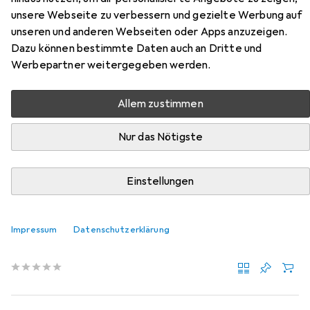
Zubehör für HAWA Schliesswinkel
unsere Webseite zu verbessern und gezielte Werbung auf
Toplock
unseren und anderen Webseiten oder Apps anzuzeigen.
Dazu können bestimmte Daten auch an Dritte und
Werbepartner weitergegeben werden.
Hier findest du passendes Zubehör zum Produkt HAWA
Schliesswinkel Toplock aus der Kategorie Zubehör
Türbeschlag.
Allem zustimmen
Relevanz
Nur das Nötigste
Produktliste
Einstellungen
Zubehör Türbeschlag
EUR
55,42
Impressum
Datenschutzerklärung
HAWA
Schliesswinkel-Aufnahnme Toplock