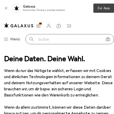
Galaxus
Zur App
Schneller finden und bestellen
Einstellungen
Kundenkonto
Vergleichslisten
Merklisten
Warenkorb
Navigation nach Kategorien
Menü
Suche
Zubehör Türbeschlag
Deine Daten. Deine Wahl.
HAWA Schliesswinkel Toplock
Zubehör
Wenn du nur das Nötigste wählst, erfassen wir mit Cookies
und ähnlichen Technologien Informationen zu deinem Gerät
EUR
189,–
und deinem Nutzungsverhalten auf unserer Website. Diese
HAWA
Schliesswinkel Toplock
brauchen wir, um dir bspw. ein sicheres Login und
Basisfunktionen wie den Warenkorb zu ermöglichen.
Wenn du allem zustimmst, können wir diese Daten darüber
hinaus nutzen, um dir personalisierte Angebote zu zeigen,