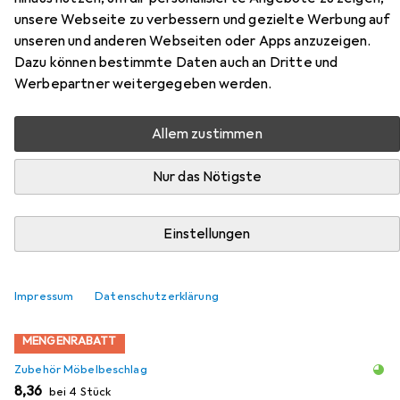
2000
unsere Webseite zu verbessern und gezielte Werbung auf
unseren und anderen Webseiten oder Apps anzuzeigen.
Hier findest du passendes Zubehör zum Produkt Hettich
Dazu können bestimmte Daten auch an Dritte und
Einachs-Innentopfbänder Selekta Pro 2000 aus den
Werbepartner weitergegeben werden.
Kategorien Zubehör Möbelbeschlag, Möbelscharnier und
Möbelausstattung.
Allem zustimmen
Nur das Nötigste
Beliebt
Zubehör Möbelbeschlag
Möbelscharnier
Möbe
Relevanz
Einstellungen
Produktliste
Impressum
Datenschutzerklärung
MENGENRABATT
Zubehör Möbelbeschlag
EUR
8,36
bei 4 Stück