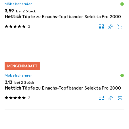
Möbelscharnier
EUR
3,59
bei 2 Stück
Hettich
Töpfe zu Einachs-Topfbänder Selekta Pro 2000
2
MENGENRABATT
Möbelscharnier
EUR
3,13
bei 2 Stück
Hettich
Töpfe zu Einachs-Topfbänder Selekta Pro 2000
2