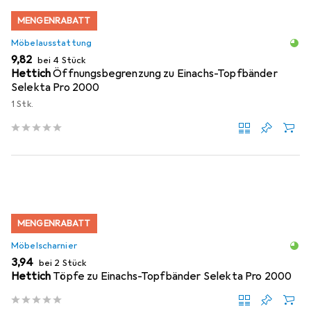
MENGENRABATT
Möbelausstattung
EUR
9,82
bei 4 Stück
Hettich
Öffnungsbegrenzung zu Einachs-Topfbänder
Selekta Pro 2000
1 Stk.
MENGENRABATT
Möbelscharnier
EUR
3,94
bei 2 Stück
Hettich
Töpfe zu Einachs-Topfbänder Selekta Pro 2000