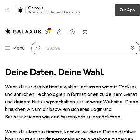
Galaxus
Zur App
Schneller finden und bestellen
Einstellungen
Kundenkonto
Vergleichslisten
Merklisten
Warenkorb
Navigation nach Kategorien
Menü
Suche
r
Deine Daten. Deine Wahl.
Hettich Einachs-Innentopfbänder Selekta Pro 2000
Zubehör
EUR
19,90
Wenn du nur das Nötigste wählst, erfassen wir mit Cookies
Hettich
Einachs-Innentopfbänder
und ähnlichen Technologien Informationen zu deinem Gerät
Selekta Pro 2000
und deinem Nutzungsverhalten auf unserer Website. Diese
brauchen wir, um dir bspw. ein sicheres Login und
Basisfunktionen wie den Warenkorb zu ermöglichen.
Zubehör für Hettich Einachs-
Innentopfbänder Selekta Pro
Wenn du allem zustimmst, können wir diese Daten darüber
hinaus nutzen, um dir personalisierte Angebote zu zeigen,