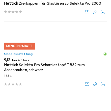
Hettich
Zierkappen für Glastüren zu Selekta Pro 2000
MENGENRABATT
Möbelausstattung
EUR
9,12
bei 4 Stück
Hettich
Selekta Pro Scharniertopf TB32 zum
Anschrauben, schwarz
1 Stk.