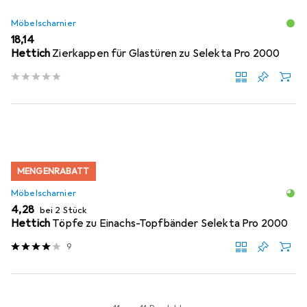
Möbelscharnier
EUR
18,14
Hettich
Zierkappen für Glastüren zu Selekta Pro 2000
MENGENRABATT
Möbelscharnier
EUR
4,28
bei 2 Stück
Hettich
Töpfe zu Einachs-Topfbänder Selekta Pro 2000
9