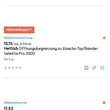
MENGENRABATT
Möbelausstattung
EUR
13,76
bei 4 Stück
Hettich
Öffnungsbegrenzung zu Einachs-Topfbänder
Selekta Pro 2000
50 Stk.
Möbelscharnier
EUR
17,53