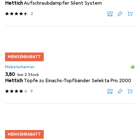
Hettich
Aufschraubdämpfer Silent System
2
MENGENRABATT
Möbelscharnier
EUR
3,80
bei 2 Stück
Hettich
Töpfe zu Einachs-Topfbänder Selekta Pro 2000
9
MENGENRABATT